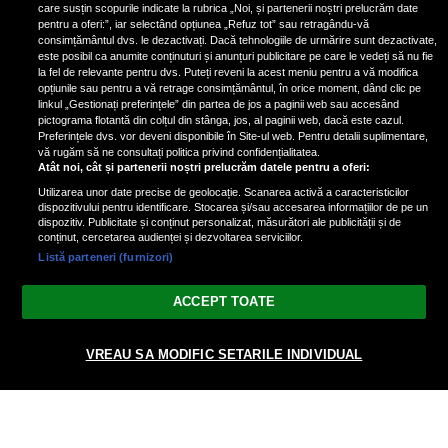
care susțin scopurile indicate la rubrica „Noi, și partenerii noștri prelucrăm date
pentru a oferi:”, iar selectând opțiunea „Refuz tot” sau retragându-vă
consimțământul dvs. le dezactivați. Dacă tehnologiile de urmărire sunt dezactivate,
este posibil ca anumite conținuturi și anunțuri publicitare pe care le vedeți să nu fie
Nicki Minaj, acuzată de agresiune
la fel de relevante pentru dvs. Puteți reveni la acest meniu pentru a vă modifica
de fostul manager: Detalii șocante
opțiunile sau pentru a vă retrage consimțământul, în orice moment, dând clic pe
linkul „Gestionați preferințele” din partea de jos a paginii web sau accesând
din proces
pictograma flotantă din colțul din stânga, jos, al paginii web, dacă este cazul.
Nicki Minaj le-a lăudat pe...
Preferințele dvs. vor deveni disponibile în Site-ul web. Pentru detalii suplimentare,
vă rugăm să ne consultați politica privind confidențialitatea.
Atât noi, cât și partenerii noștri prelucrăm datele pentru a oferi:
Utilizarea unor date precise de geolocație. Scanarea activă a caracteristicilor
dispozitivului pentru identificare. Stocarea și/sau accesarea informațiilor de pe un
dispozitiv. Publicitate și conținut personalizat, măsurători ale publicității și de
conținut, cercetarea audienței și dezvoltarea serviciilor.
Listă parteneri (furnizori)
Vezi varianta Desktop
ACCEPT TOATE
Politica de confidențialitate
Politica cookies
Gestionați preferințele
|
|
VREAU SA MODIFIC SETARILE INDIVIDUAL
© 2026 radiodcnews.ro | Toate drepturile rezervate.
nxt.196