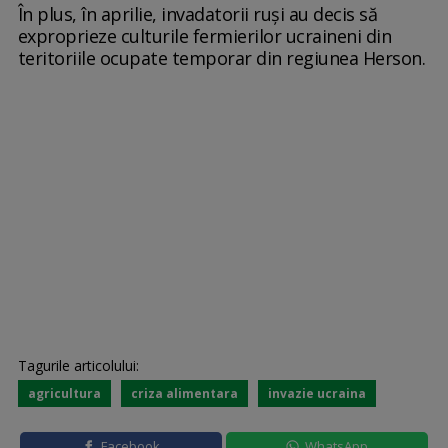
În plus, în aprilie, invadatorii ruși au decis să
exproprieze culturile fermierilor ucraineni din
teritoriile ocupate temporar din regiunea Herson.
Tagurile articolului:
agricultura
criza alimentara
invazie ucraina
Facebook
WhatsApp