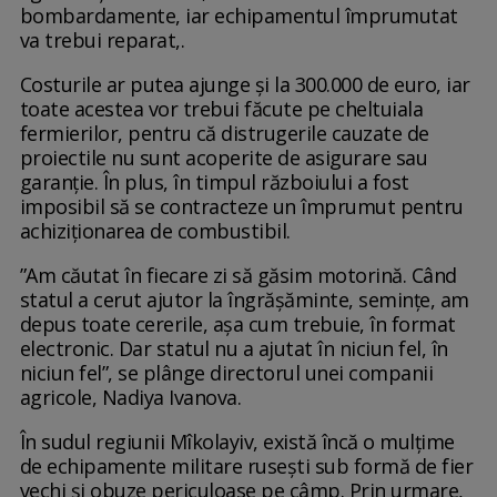
bombardamente, iar echipamentul împrumutat
va trebui reparat,.
Costurile ar putea ajunge și la 300.000 de euro, iar
toate acestea vor trebui făcute pe cheltuiala
fermierilor, pentru că distrugerile cauzate de
proiectile nu sunt acoperite de asigurare sau
garanție. În plus, în timpul războiului a fost
imposibil să se contracteze un împrumut pentru
achiziționarea de combustibil.
”Am căutat în fiecare zi să găsim motorină. Când
statul a cerut ajutor la îngrășăminte, semințe, am
depus toate cererile, așa cum trebuie, în format
electronic. Dar statul nu a ajutat în niciun fel, în
niciun fel”, se plânge directorul unei companii
agricole, Nadiya Ivanova.
În sudul regiunii Mîkolayiv, există încă o mulțime
de echipamente militare rusești sub formă de fier
vechi și obuze periculoase pe câmp. Prin urmare,