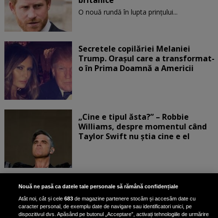
britanice
O nouă rundă în lupta prinţului...
Secretele copilăriei Melaniei
Trump. Orașul care a transformat-
o în Prima Doamnă a Americii
„Cine e tipul ăsta?” – Robbie
Williams, despre momentul când
Taylor Swift nu știa cine e el
Bruce Dickinson, solistul trupei
Nouă ne pasă ca datele tale personale să rămână confidențiale
Iron Maiden, şi-a arătat talentul
Atât noi, cât și cele
683
de magazine partenere stocăm și accesăm date cu
de scrimer la un concurs în Franţa
caracter personal, de exemplu date de navigare sau identificatori unici, pe
dispozitivul dvs. Apăsând pe butonul „Acceptare”, activați tehnologiile de urmărire