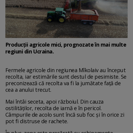
Producții agricole mici, prognozate în mai multe
regiuni din Ucraina.
Fermele agricole din regiunea Mîkolaiv au început
recolta, iar estimările sunt destul de pesimiste. Se
preconizează că recolta va fi la jumătate față de
cea a anului trecut.
Mai întâi seceta, apoi războiul. Din cauza
ostilităților, recolta de iarnă e în pericol.
Câmpurile de acolo sunt încă sub foc și în orice zi
pot fi distruse de rachete.
În plus, zona este presărată cu echipamente