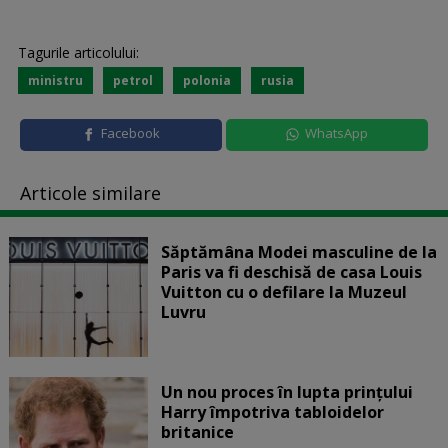
Tagurile articolului:
ministru
petrol
polonia
rusia
Facebook
WhatsApp
Articole similare
Săptămâna Modei masculine de la
Paris va fi deschisă de casa Louis
Vuitton cu o defilare la Muzeul
Luvru
Un nou proces în lupta prinţului
Harry împotriva tabloidelor
britanice