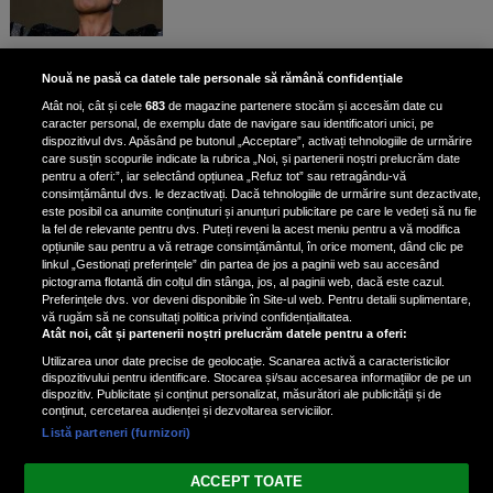
Bruce Dickinson, solistul trupei
Nouă ne pasă ca datele tale personale să rămână confidențiale
Iron Maiden, şi-a arătat talentul
Atât noi, cât și cele
683
de magazine partenere stocăm și accesăm date cu
de scrimer la un concurs în Franţa
caracter personal, de exemplu date de navigare sau identificatori unici, pe
dispozitivul dvs. Apăsând pe butonul „Acceptare”, activați tehnologiile de urmărire
care susțin scopurile indicate la rubrica „Noi, și partenerii noștri prelucrăm date
pentru a oferi:”, iar selectând opțiunea „Refuz tot” sau retragându-vă
consimțământul dvs. le dezactivați. Dacă tehnologiile de urmărire sunt dezactivate,
este posibil ca anumite conținuturi și anunțuri publicitare pe care le vedeți să nu fie
Nicki Minaj, acuzată de agresiune
la fel de relevante pentru dvs. Puteți reveni la acest meniu pentru a vă modifica
de fostul manager: Detalii șocante
opțiunile sau pentru a vă retrage consimțământul, în orice moment, dând clic pe
linkul „Gestionați preferințele” din partea de jos a paginii web sau accesând
din proces
pictograma flotantă din colțul din stânga, jos, al paginii web, dacă este cazul.
Nicki Minaj le-a lăudat pe...
Preferințele dvs. vor deveni disponibile în Site-ul web. Pentru detalii suplimentare,
vă rugăm să ne consultați politica privind confidențialitatea.
Atât noi, cât și partenerii noștri prelucrăm datele pentru a oferi:
Utilizarea unor date precise de geolocație. Scanarea activă a caracteristicilor
dispozitivului pentru identificare. Stocarea și/sau accesarea informațiilor de pe un
dispozitiv. Publicitate și conținut personalizat, măsurători ale publicității și de
conținut, cercetarea audienței și dezvoltarea serviciilor.
Listă parteneri (furnizori)
Vezi varianta Desktop
ACCEPT TOATE