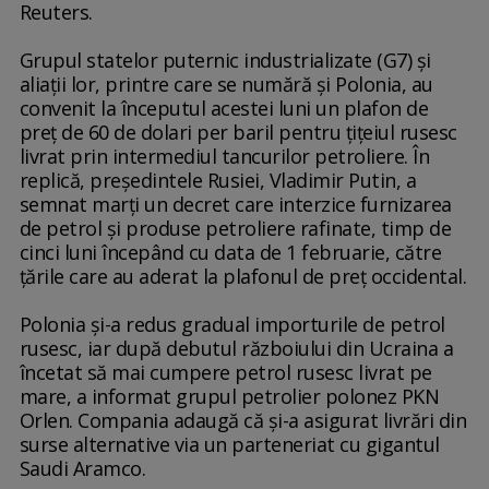
Reuters.
Grupul statelor puternic industrializate (G7) şi
aliaţii lor, printre care se numără şi Polonia, au
convenit la începutul acestei luni un plafon de
preţ de 60 de dolari per baril pentru ţiţeiul rusesc
livrat prin intermediul tancurilor petroliere. În
replică, preşedintele Rusiei, Vladimir Putin, a
semnat marţi un decret care interzice furnizarea
de petrol şi produse petroliere rafinate, timp de
cinci luni începând cu data de 1 februarie, către
ţările care au aderat la plafonul de preţ occidental.
Polonia şi-a redus gradual importurile de petrol
rusesc, iar după debutul războiului din Ucraina a
încetat să mai cumpere petrol rusesc livrat pe
mare, a informat grupul petrolier polonez PKN
Orlen. Compania adaugă că şi-a asigurat livrări din
surse alternative via un parteneriat cu gigantul
Saudi Aramco.