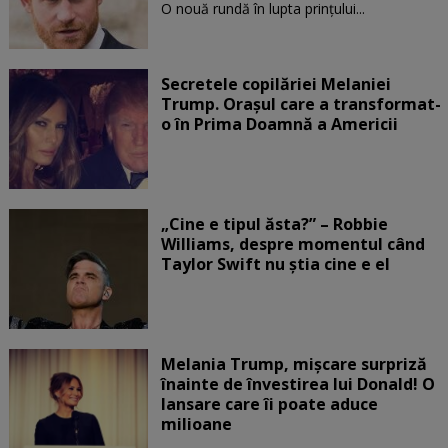
O nouă rundă în lupta prinţului...
Secretele copilăriei Melaniei
Trump. Orașul care a transformat-
o în Prima Doamnă a Americii
„Cine e tipul ăsta?” – Robbie
Williams, despre momentul când
Taylor Swift nu știa cine e el
Melania Trump, mișcare surpriză
înainte de învestirea lui Donald! O
lansare care îi poate aduce
milioane