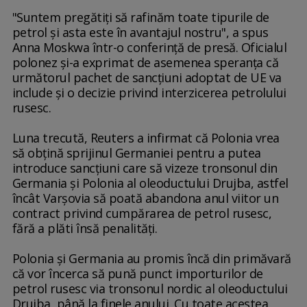
"Suntem pregătiţi să rafinăm toate tipurile de
petrol şi asta este în avantajul nostru", a spus
Anna Moskwa într-o conferinţă de presă. Oficialul
polonez şi-a exprimat de asemenea speranţa că
următorul pachet de sancţiuni adoptat de UE va
include şi o decizie privind interzicerea petrolului
rusesc.
Luna trecută, Reuters a infirmat că Polonia vrea
să obţină sprijinul Germaniei pentru a putea
introduce sancţiuni care să vizeze tronsonul din
Germania şi Polonia al oleoductului Drujba, astfel
încât Varşovia să poată abandona anul viitor un
contract privind cumpărarea de petrol rusesc,
fără a plăti însă penalităţi.
Polonia şi Germania au promis încă din primăvară
că vor încerca să pună punct importurilor de
petrol rusesc via tronsonul nordic al oleoductului
Drujba, până la finele anului. Cu toate acestea,