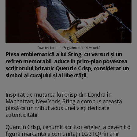
Povestea hit-ului “Englishman in New York”
Piesa emblematică a lui Sting, cu versuri și un
refren memorabil, aduce în prim-plan povestea
scriitorului britanic Quentin Crisp, considerat un
simbol al curajului și al libertății.
Inspirat de mutarea lui Crisp din Londra în
Manhattan, New York, Sting a compus această
piesă ca un tribut adus unei vieți dedicate
autenticității.
Quentin Crisp, renumit scriitor englez, a devenit o
figură marcantă a comunității LGBTQ+ în anii