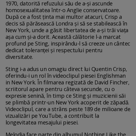
1970, datorită refuzului său de a-și ascunde
homosexualitatea într-o Anglie conservatoare.
După ce a fost ținta mai multor atacuri, Crisp a
decis să părăsească Londra și să se stabilească în
New York, unde a găsit libertatea de a-și trăi viața
așa cum și-a dorit. Această călătorie l-a marcat
profund pe Sting, inspirându-l să creeze un cântec
dedicat toleranței și respectului pentru
diversitate.
Sting i-a adus un omagiu direct lui Quentin Crisp,
oferindu-i un rol în videoclipul piesei Englishman
in New York. În filmarea regizată de David Fincher,
scriitorul apare pentru câteva secunde, cu o
expresie senină, în timp ce Sting și muzicienii săi
se plimbă printr-un New York acoperit de zăpadă.
Videoclipul, care a strâns peste 189 de milioane de
vizualizări pe YouTube, a contribuit la
longevitatea mesajului piesei.
Melodia face parte din albumul Nothing Like the