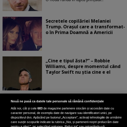
Secretele copilăriei Melaniei
Trump. Orașul care a transformat-
o în Prima Doamnă a Americii
„Cine e tipul ăsta?” – Robbie
Williams, despre momentul când
Taylor Swift nu știa cine e el
Bruce Dickinson, solistul trupei
Nouă ne pasă ca datele tale personale să rămână confidențiale
Iron Maiden, şi-a arătat talentul
Atât noi, cât și cele
683
de magazine partenere stocăm și accesăm date cu
de scrimer la un concurs în Franţa
caracter personal, de exemplu date de navigare sau identificatori unici, pe
dispozitivul dvs. Apăsând pe butonul „Acceptare”, activați tehnologiile de urmărire
care susțin scopurile indicate la rubrica „Noi, și partenerii noștri prelucrăm date
pentru a oferi:”, iar selectând opțiunea „Refuz tot” sau retragându-vă