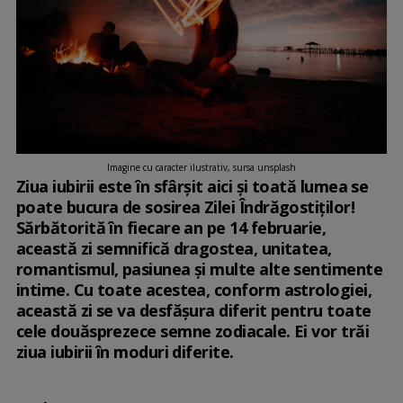
Imagine cu caracter ilustrativ, sursa unsplash
Ziua iubirii este în sfârșit aici și toată lumea se
poate bucura de sosirea Zilei Îndrăgostiților!
Sărbătorită în fiecare an pe 14 februarie,
această zi semnifică dragostea, unitatea,
romantismul, pasiunea și multe alte sentimente
intime. Cu toate acestea, conform astrologiei,
această zi se va desfășura diferit pentru toate
cele douăsprezece semne zodiacale. Ei vor trăi
ziua iubirii în moduri diferite.