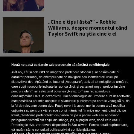
„Cine e tipul ăsta?” – Robbie
Williams, despre momentul când
Taylor Swift nu știa cine e el
Bruce Dickinson, solistul trupei
Nouă ne pasă ca datele tale personale să rămână confidențiale
Iron Maiden, şi-a arătat talentul
Atât noi, cât și cele
683
de magazine partenere stocăm și accesăm date cu
de scrimer la un concurs în Franţa
caracter personal, de exemplu date de navigare sau identificatori unici, pe
dispozitivul dvs. Apăsând pe butonul „Acceptare”, activați tehnologiile de urmărire
care susțin scopurile indicate la rubrica „Noi, și partenerii noștri prelucrăm date
pentru a oferi:”, iar selectând opțiunea „Refuz tot” sau retragându-vă
consimțământul dvs. le dezactivați. Dacă tehnologiile de urmărire sunt dezactivate,
este posibil ca anumite conținuturi și anunțuri publicitare pe care le vedeți să nu fie
Nicki Minaj, acuzată de agresiune
la fel de relevante pentru dvs. Puteți reveni la acest meniu pentru a vă modifica
de fostul manager: Detalii șocante
opțiunile sau pentru a vă retrage consimțământul, în orice moment, dând clic pe
linkul „Gestionați preferințele” din partea de jos a paginii web sau accesând
din proces
pictograma flotantă din colțul din stânga, jos, al paginii web, dacă este cazul.
Nicki Minaj le-a lăudat pe...
Preferințele dvs. vor deveni disponibile în Site-ul web. Pentru detalii suplimentare,
vă rugăm să ne consultați politica privind confidențialitatea.