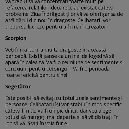
Va trebui să vă concentrați foarte mult pe
refacerea relațiilor, deoarece au existat câteva
probleme. Ziua Îndrăgostiților vă va oferi șansa de
a vă dărui din nou în dragoste. Celibatarii vor
trebui să lucreze pentru a fi mai încrezători.
Scorpion
Veți fi martori la multă dragoste în această
perioadă. Există șanse ca un inel de logodnă să
apară în calea ta. Va fi o reuniune de sentimente și
conexiuni pentru cei singuri. Va fi o perioadă
foarte fericită pentru tine!
Segetător
Este posibil să evitați cu totul unele sentimente și
persoane. Celibatarii își vor stabili în mod specific
câteva limite. Va fi un pic dificil, dar veți alege
totuși să mergeți mai departe și să vă distrați, în
loc să vă lăsați în voia furiei.