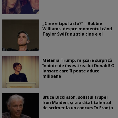
„Cine e tipul ăsta?” – Robbie
Williams, despre momentul când
Taylor Swift nu știa cine e el
Melania Trump, mișcare surpriză
înainte de învestirea lui Donald! O
lansare care îi poate aduce
milioane
Bruce Dickinson, solistul trupei
Iron Maiden, şi-a arătat talentul
de scrimer la un concurs în Franţa