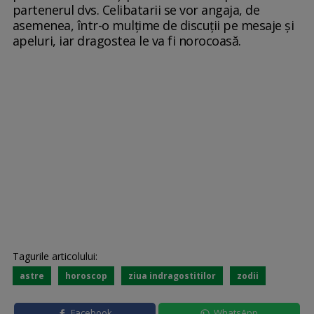
partenerul dvs. Celibatarii se vor angaja, de
asemenea, într-o mulțime de discuții pe mesaje și
apeluri, iar dragostea le va fi norocoasă.
Tagurile articolului:
astre
horoscop
ziua indragostitilor
zodii
Facebook
WhatsApp