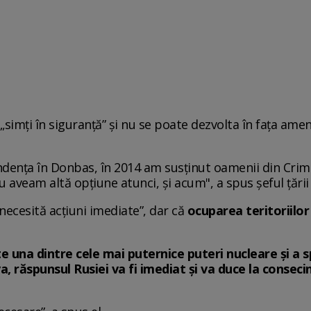
„simți în siguranță” și nu se poate dezvolta în fața amen
dența în Donbas, în 2014 am susținut oamenii din Crim
 Nu aveam altă opțiune atunci, și acum", a spus șeful țări
necesită acțiuni imediate”, dar că
ocuparea teritoriilor
e una dintre cele mai puternice puteri nucleare și a s
răspunsul Rusiei va fi imediat și va duce la consecin