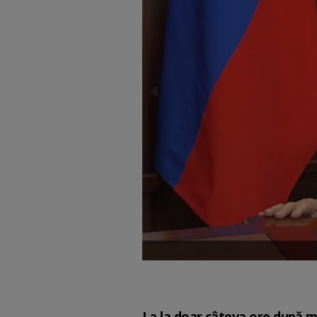
La la doar câteva ore după mi