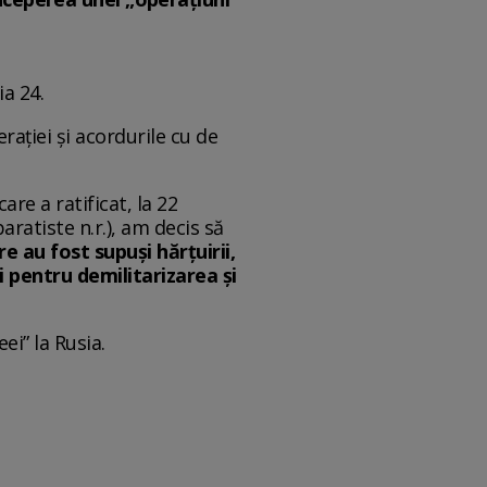
ia 24.
rației și acordurile cu de
are a ratificat, la 22
aratiste n.r.), am decis să
e au fost supuși hărțuirii,
i pentru demilitarizarea și
ei” la Rusia.