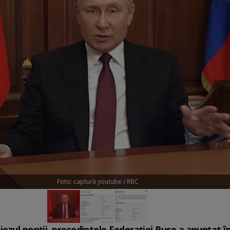
Foto: captură youtube / RBC
ezul nopții, președintele Federației Ruse a anunțat î