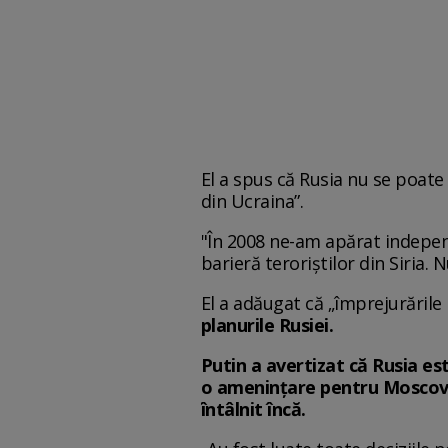
El a spus că Rusia nu se poate 
din Ucraina”.
"În 2008 ne-am apărat indepen
barieră teroriștilor din Siria.
El a adăugat că „împrejurările 
planurile Rusiei.
Putin a avertizat că Rusia est
o amenințare pentru Moscova, 
întâlnit încă.