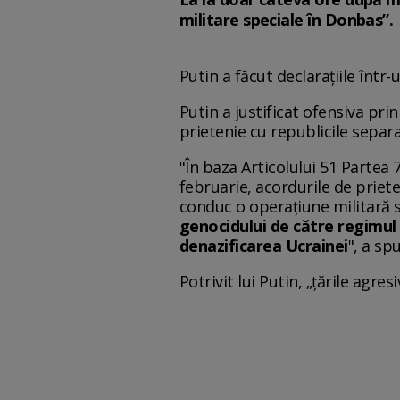
militare speciale în Donbas”.
Putin a făcut declarațiile într-
Putin a justificat ofensiva pri
prietenie cu republicile separ
"În baza Articolului 51 Partea 
februarie, acordurile de priete
conduc o operațiune militară 
genocidului de către regimul 
denazificarea Ucrainei
", a spu
Potrivit lui Putin, „țările agr