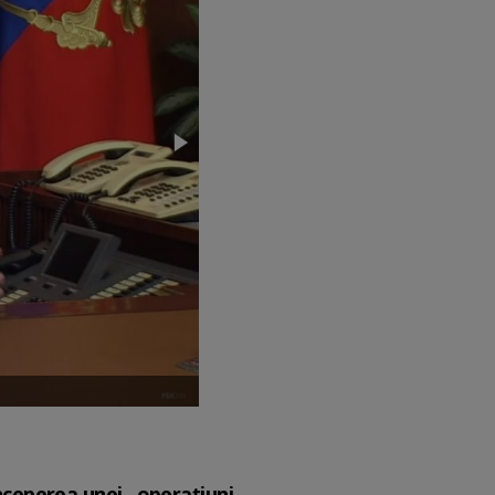
nceperea unei „operațiuni