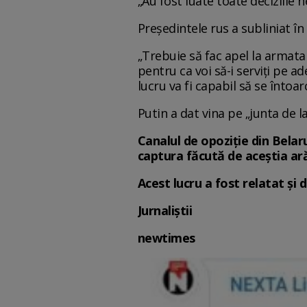
„Au fost luate toate deciziile n
Președintele rus a subliniat î
„Trebuie să fac apel la armata u
pentru ca voi să-i serviți pe a
lucru va fi capabil să se întoar
Putin a dat vina pe „junta de l
Canalul de opoziție din Belar
captura făcută de aceștia ară
Acest lucru a fost relatat și
Jurnaliștii
newtimes