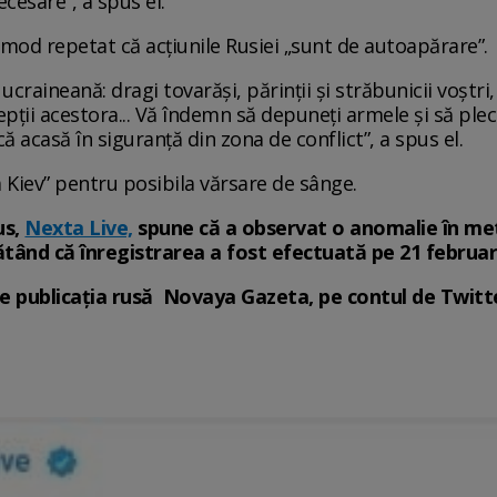
ecesare”, a spus el.
n mod repetat că acțiunile Rusiei „sunt de autoapărare”.
craineană: dragi tovarăși, părinții și străbunicii voștri,
depții acestora... Vă îndemn să depuneți armele și să plec
că acasă în siguranță din zona de conflict”, a spus el.
a Kiev” pentru posibila vărsare de sânge.
us,
Nexta Live,
spune că a observat o anomalie în met
tând că înregistrarea a fost efectuată pe 21 februar
 de publicația rusă Novaya Gazeta, pe contul de Twitt