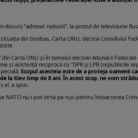
un discurs ”adresat națiunii”, la postul de televiziune Rus
n situația din Donbas, Carta ONU, decizia Consiliului Fede
atiste.
7 din Carta ONU și în temeiul deciziei Adunării Federale c
nie și asistență reciprocă cu ”DPR și LPR (republicile sep
specială.
Scopul acesteia este de a proteja oamenii car
de la Kiev timp de 8 ani. În acest scop, ne vom strădu
s el. a spus.
esive NATO nu-i pot ierta pe ruși pentru întoarcerea Crime