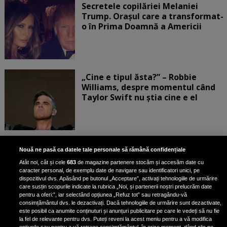
Secretele copilăriei Melaniei
Trump. Orașul care a transformat-
o în Prima Doamnă a Americii
„Cine e tipul ăsta?” – Robbie
Williams, despre momentul când
Taylor Swift nu știa cine e el
Bruce Dickinson, solistul trupei
Nouă ne pasă ca datele tale personale să rămână confidențiale
Iron Maiden, şi-a arătat talentul
Atât noi, cât și cele
683
de magazine partenere stocăm și accesăm date cu
de scrimer la un concurs în Franţa
caracter personal, de exemplu date de navigare sau identificatori unici, pe
dispozitivul dvs. Apăsând pe butonul „Acceptare”, activați tehnologiile de urmărire
care susțin scopurile indicate la rubrica „Noi, și partenerii noștri prelucrăm date
pentru a oferi:”, iar selectând opțiunea „Refuz tot” sau retragându-vă
consimțământul dvs. le dezactivați. Dacă tehnologiile de urmărire sunt dezactivate,
este posibil ca anumite conținuturi și anunțuri publicitare pe care le vedeți să nu fie
Nicki Minaj, acuzată de agresiune
la fel de relevante pentru dvs. Puteți reveni la acest meniu pentru a vă modifica