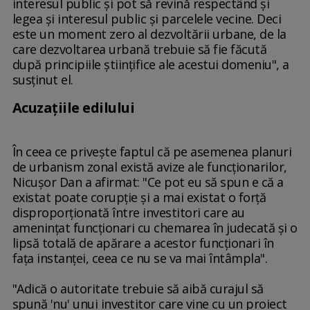
interesul public şi pot să revină respectând şi
legea şi interesul public şi parcelele vecine. Deci
este un moment zero al dezvoltării urbane, de la
care dezvoltarea urbană trebuie să fie făcută
după principiile ştiinţifice ale acestui domeniu", a
susţinut el.
Acuzațiile edilului
În ceea ce priveşte faptul că pe asemenea planuri
de urbanism zonal există avize ale funcţionarilor,
Nicuşor Dan a afirmat: "Ce pot eu să spun e că a
existat poate corupţie şi a mai existat o forţă
disproporţionată între investitori care au
ameninţat funcţionari cu chemarea în judecată şi o
lipsă totală de apărare a acestor funcţionari în
faţa instanţei, ceea ce nu se va mai întâmpla".
"Adică o autoritate trebuie să aibă curajul să
spună 'nu' unui investitor care vine cu un proiect