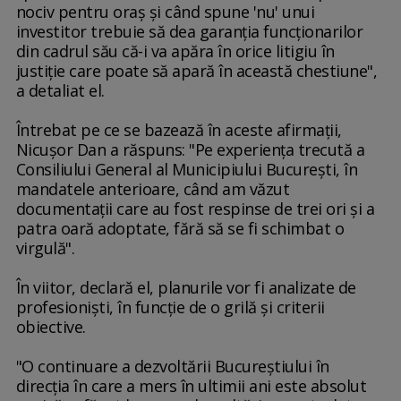
nociv pentru oraş şi când spune 'nu' unui
investitor trebuie să dea garanţia funcţionarilor
din cadrul său că-i va apăra în orice litigiu în
justiţie care poate să apară în această chestiune",
a detaliat el.
Întrebat pe ce se bazează în aceste afirmaţii,
Nicuşor Dan a răspuns: "Pe experienţa trecută a
Consiliului General al Municipiului Bucureşti, în
mandatele anterioare, când am văzut
documentaţii care au fost respinse de trei ori şi a
patra oară adoptate, fără să se fi schimbat o
virgulă".
În viitor, declară el, planurile vor fi analizate de
profesionişti, în funcţie de o grilă şi criterii
obiective.
"O continuare a dezvoltării Bucureştiului în
direcţia în care a mers în ultimii ani este absolut