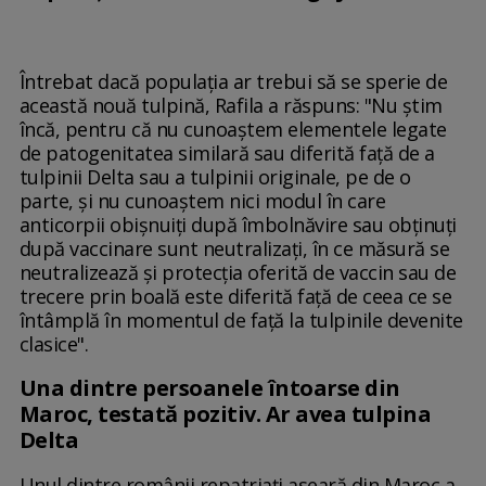
Întrebat dacă populaţia ar trebui să se sperie de
această nouă tulpină, Rafila a răspuns: "Nu ştim
încă, pentru că nu cunoaştem elementele legate
de patogenitatea similară sau diferită faţă de a
tulpinii Delta sau a tulpinii originale, pe de o
parte, şi nu cunoaştem nici modul în care
anticorpii obişnuiţi după îmbolnăvire sau obţinuţi
după vaccinare sunt neutralizaţi, în ce măsură se
neutralizează şi protecţia oferită de vaccin sau de
trecere prin boală este diferită faţă de ceea ce se
întâmplă în momentul de faţă la tulpinile devenite
clasice".
Una dintre persoanele întoarse din
Maroc, testată pozitiv. Ar avea tulpina
Delta
Unul dintre românii repatriați aseară din Maroc a