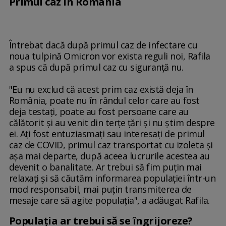
Primul caz în România
Întrebat dacă după primul caz de infectare cu
noua tulpină Omicron vor exista reguli noi, Rafila
a spus că după primul caz cu siguranţă nu.
"Eu nu exclud că acest prim caz există deja în
România, poate nu în rândul celor care au fost
deja testaţi, poate au fost persoane care au
călătorit şi au venit din terţe ţări şi nu ştim despre
ei. Aţi fost entuziasmaţi sau interesaţi de primul
caz de COVID, primul caz transportat cu izoleta şi
aşa mai departe, după aceea lucrurile acestea au
devenit o banalitate. Ar trebui să fim puţin mai
relaxaţi şi să căutăm informarea populaţiei într-un
mod responsabil, mai puţin transmiterea de
mesaje care să agite populaţia", a adăugat Rafila.
Populația ar trebui să se îngrijoreze?