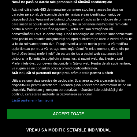
Bruce Dickinson, solistul trupei
Nouă ne pasă ca datele tale personale să rămână confidențiale
Iron Maiden, şi-a arătat talentul
Atât noi, cât și cele
683
de magazine partenere stocăm și accesăm date cu
de scrimer la un concurs în Franţa
caracter personal, de exemplu date de navigare sau identificatori unici, pe
dispozitivul dvs. Apăsând pe butonul „Acceptare”, activați tehnologiile de urmărire
care susțin scopurile indicate la rubrica „Noi, și partenerii noștri prelucrăm date
pentru a oferi:”, iar selectând opțiunea „Refuz tot” sau retragându-vă
consimțământul dvs. le dezactivați. Dacă tehnologiile de urmărire sunt dezactivate,
este posibil ca anumite conținuturi și anunțuri publicitare pe care le vedeți să nu fie
Nicki Minaj, acuzată de agresiune
la fel de relevante pentru dvs. Puteți reveni la acest meniu pentru a vă modifica
de fostul manager: Detalii șocante
opțiunile sau pentru a vă retrage consimțământul, în orice moment, dând clic pe
linkul „Gestionați preferințele” din partea de jos a paginii web sau accesând
din proces
pictograma flotantă din colțul din stânga, jos, al paginii web, dacă este cazul.
Nicki Minaj le-a lăudat pe...
Preferințele dvs. vor deveni disponibile în Site-ul web. Pentru detalii suplimentare,
vă rugăm să ne consultați politica privind confidențialitatea.
Atât noi, cât și partenerii noștri prelucrăm datele pentru a oferi:
Utilizarea unor date precise de geolocație. Scanarea activă a caracteristicilor
dispozitivului pentru identificare. Stocarea și/sau accesarea informațiilor de pe un
dispozitiv. Publicitate și conținut personalizat, măsurători ale publicității și de
conținut, cercetarea audienței și dezvoltarea serviciilor.
Listă parteneri (furnizori)
Vezi varianta Desktop
ACCEPT TOATE
Politica de confidențialitate
Politica cookies
Gestionați preferințele
|
|
VREAU SA MODIFIC SETARILE INDIVIDUAL
© 2026 radiodcnews.ro | Toate drepturile rezervate.