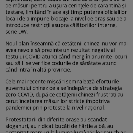
de măsuri pentru a ușura cerințele de carantină și
testare, limitând în același timp puterea oficialilor
locali de a impune blocaje la nivel de oraș sau de a
introduce restricții asupra călătoriilor interne,
scrie DW.
Noul plan înseamnă că cetățenii chinezi nu vor mai
avea nevoie să prezinte un rezultat negativ al
testului COVID atunci când merg în anumite locuri
sau să li se verifice codurile de sănătate atunci
când intră în altă provincie.
Cele mai recente mișcări semnalează eforturile
guvernului chinez de a se îndepărta de strategia
zero-COVID, după ce cetățenii chinezi frustrați au
cerut încetarea măsurilor stricte împotriva
pandemiei prin proteste la nivel național.
Protestatarii din diferite orașe au scandat
sloganuri, au ridicat bucăți de hârtie albă, au
organizat marșuri la lumina lumânărilor sau chiar