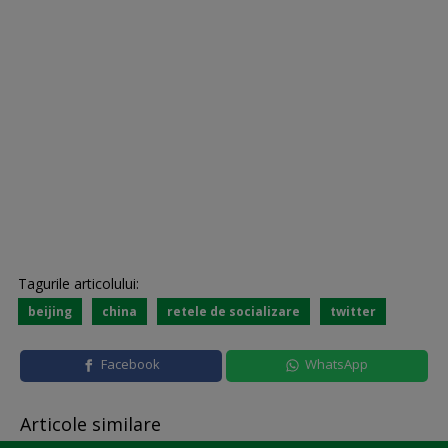
Tagurile articolului:
beijing
china
retele de socializare
twitter
Facebook
WhatsApp
Articole similare