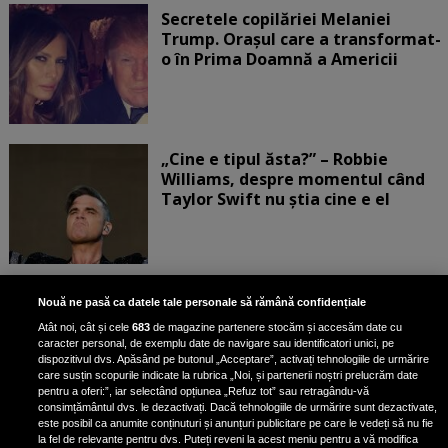
Secretele copilăriei Melaniei
Trump. Orașul care a transformat-
o în Prima Doamnă a Americii
„Cine e tipul ăsta?” – Robbie
Williams, despre momentul când
Taylor Swift nu știa cine e el
Bruce Dickinson, solistul trupei
Nouă ne pasă ca datele tale personale să rămână confidențiale
Iron Maiden, şi-a arătat talentul
Atât noi, cât și cele
683
de magazine partenere stocăm și accesăm date cu
de scrimer la un concurs în Franţa
caracter personal, de exemplu date de navigare sau identificatori unici, pe
dispozitivul dvs. Apăsând pe butonul „Acceptare”, activați tehnologiile de urmărire
care susțin scopurile indicate la rubrica „Noi, și partenerii noștri prelucrăm date
pentru a oferi:”, iar selectând opțiunea „Refuz tot” sau retragându-vă
consimțământul dvs. le dezactivați. Dacă tehnologiile de urmărire sunt dezactivate,
este posibil ca anumite conținuturi și anunțuri publicitare pe care le vedeți să nu fie
Nicki Minaj, acuzată de agresiune
la fel de relevante pentru dvs. Puteți reveni la acest meniu pentru a vă modifica