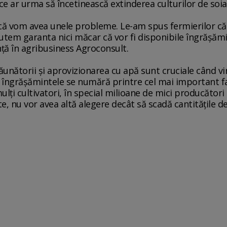
 ce ar urma să încetinească extinderea culturilor de so
 că vom avea unele probleme. Le-am spus fermierilor c
utem garanta nici măcar că vor fi disponibile îngrăşăm
ţă în agribusiness Agroconsult.
 dăunătorii şi aprovizionarea cu apă sunt cruciale când v
e, îngrăşămintele se numără printre cel mai important f
 mulţi cultivatori, în special milioane de mici producător
, nu vor avea altă alegere decât să scadă cantităţile de