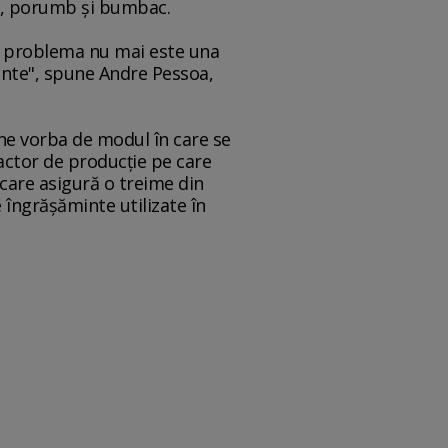
ia, porumb şi bumbac.
ă problema nu mai este una
inte", spune Andre Pessoa,
ine vorba de modul în care se
actor de producţie pe care
i care asigură o treime din
 îngrăşăminte utilizate în