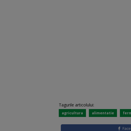
Tagurile articolului:
agricultura
alimentatie
ferm
Fac