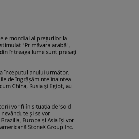
ele mondial al preţurilor la
u stimulat "Primăvara arabă",
i din întreaga lume sunt presaţi
la începutul anului următor.
iile de îngrăşăminte înaintea
cum China, Rusia şi Egipt, au
i vor fi în situaţia de 'sold
i nevândute şi se vor
azilia, Europa şi Asia îşi vor
ma americană StoneX Group Inc.