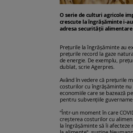
O serie de culturi agricole im
crescute la îngrăşăminte i-au 
adresa securităţii alimentare 
Preţurile la îngrăşăminte au exp
preţurile record la gaze natu
de energie. De exemplu, preţur
dublat, scrie Agerpres.
Având în vedere că preţurile mo
costurilor cu îngrăşăminte nu v
economiile care se bazează pe 
pentru subvenţiile guvernamen
"Într-un moment în care COVID
creşterea costurilor cu aliment
la îngrăşăminte să îi afecteze
la alimente", susţine Neumann