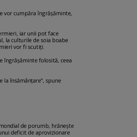
are vor cumpăra îngrăşăminte,
rmieri, iar unii pot face
, la culturile de soia boabe
eri vor fi scutiţi.
de îngrăşăminte folosită, ceea
are la însămânţare", spune
or mondial de porumb, hrăneşte
unui deficit de aprovizionare