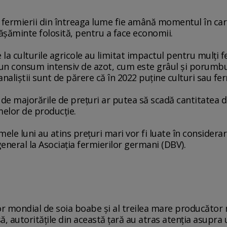
e, fermierii din întreaga lume fie amână momentul în c
răşăminte folosită, pentru a face economii.
la culturile agricole au limitat impactul pentru mulţi fe
r un consum intensiv de azot, cum este grâul şi porumbul
aliştii sunt de părere că în 2022 puţine culturi sau fermi
i de majorările de preţuri ar putea să scadă cantitatea 
melor de producţie.
timele luni au atins preţuri mari vor fi luate în consider
neral la Asociaţia fermierilor germani (DBV).
ator mondial de soia boabe şi al treilea mare producăt
ă, autorităţile din această ţară au atras atenţia asupra 