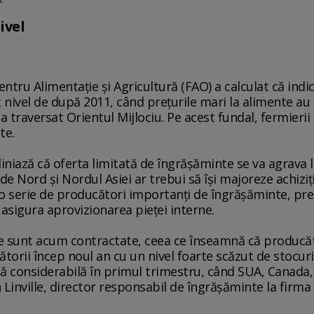
nivel
ntru Alimentaţie şi Agricultură (FAO) a calculat că indic
at nivel de după 2011, când preţurile mari la alimente a
 a traversat Orientul Mijlociu. Pe acest fundal, fermieri
te.
bliniază că oferta limitată de îngrăşăminte se va agrava 
e Nord şi Nordul Asiei ar trebui să îşi majoreze achiziţ
o serie de producători importanţi de îngrăşăminte, pre
 asigura aprovizionarea pieţei interne.
e sunt acum contractate, ceea ce înseamnă că producători
ătorii încep noul an cu un nivel foarte scăzut de stocur
 considerabilă în primul trimestru, când SUA, Canada, Br
sh Linville, director responsabil de îngrăşăminte la fir