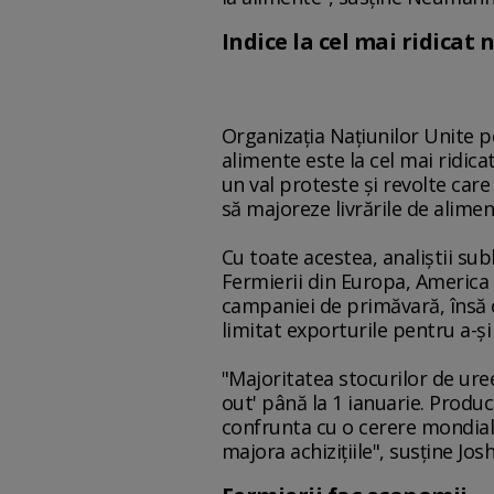
Indice la cel mai ridicat 
Organizaţia Naţiunilor Unite pe
alimente este la cel mai ridic
un val proteste şi revolte care
să majoreze livrările de alimen
Cu toate acestea, analiştii su
Fermierii din Europa, America d
campaniei de primăvară, însă 
limitat exporturile pentru a-şi
"Majoritatea stocurilor de ure
out' până la 1 ianuarie. Produc
confrunta cu o cerere mondială
majora achiziţiile", susţine Jo