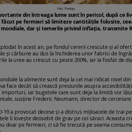
Foto: Pixabay
portante din întreaga lume sunt în pericol, după ce livr
făcut pe fermieri să limiteze cantităţile folosite, cee
mondiale, dar şi temerile privind inflaţia, transmite 
lodat în acest an, pe fondul cererii crescute şi al ofertei
rale şi cărbune au dus la închiderea unor fabrici de în
ile la uree au crescut cu peste 200%, iar la fosfat de 
ndiale la alimente sunt deja la cel mai ridicat nivel di
a face decât să crească presiunile asupra accesibilităţii
importuri, iar bugetele care sunt deja la limită vor lăs
tale, susţine Frederic Neumann, director de cercetare
-19 a provocat decese şi a distrus mijloacele de trai p
ele îi loveşte deosebit de grav pe cei săraci. Aceasta cre
 nu doar pe fermieri, ci să fie trecută pe seama consuma
.