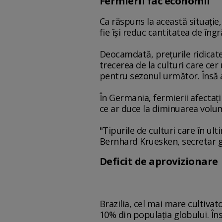
Fermierii fac economii
Ca răspuns la această situaţi
fie îşi reduc cantitatea de îng
Deocamdată, preţurile ridicate 
trecerea de la culturi care ce
pentru sezonul următor. Însă an
În Germania, fermierii afectaţ
ce ar duce la diminuarea volu
"Tipurile de culturi care în ul
Bernhard Kruesken, secretar ge
Deficit de aprovizionare
Brazilia, cel mai mare cultiv
10% din populaţia globului. Îns