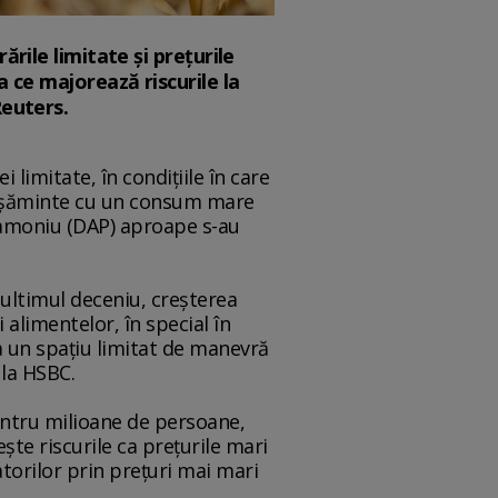
ările limitate şi preţurile
a ce majorează riscurile la
Reuters.
 limitate, în condiţiile în care
grăşăminte cu un consum mare
diamoniu (DAP) aproape s-au
n ultimul deceniu, creşterea
 alimentelor, în special în
a un spaţiu limitat de manevră
 la HSBC.
entru milioane de persoane,
şte riscurile ca preţurile mari
torilor prin preţuri mai mari