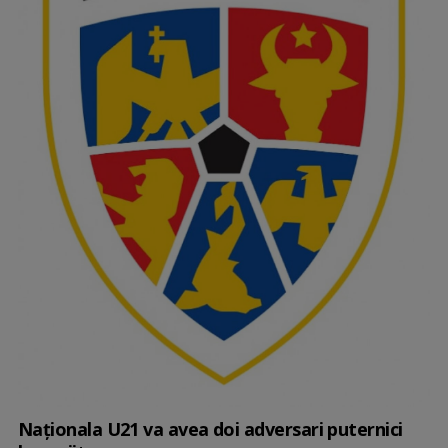
Naţionala U21 va avea doi adversari puternici