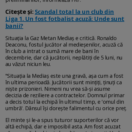
Citeşte şi:
Scandal total la un club din
Liga 1. Un fost fotbalist acuză: Unde sunt
banii?
Situaţia la Gaz Metan Mediaş e critică. Ronaldo
Deaconu, fostul jucător al medieşenilor, acuză că
în club a intrat o sumă mare de bani în
decembrie, dar că jucătorii, neplătiţi de 5 luni, nu
au văzut niciun leu.
"Situația la Mediaș este una gravă, așa cum a fost
în ultima perioadă. Jucătorii sunt mințiți, ținuți ca
niște prizonieri. Nimeni nu vrea să-și asume
decizia de reziliere a contractelor. Domnul primar
a decis totul la echipă în ultimul timp, e 'omul din
umbră'. Dânsul își dorește falimentul cu orice preț.
El minte și le-a spus tuturor suporterilor că vor
altă echipă, dar e imposibil asta. Am fost acuzat