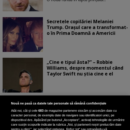
Secretele copilăriei Melaniei
Trump. Orașul care a transformat-
o în Prima Doamnă a Americii
„Cine e tipul ăsta?” – Robbie
Williams, despre momentul când
Taylor Swift nu știa cine e el
Bruce Dickinson, solistul trupei
Nouă ne pasă ca datele tale personale să rămână confidențiale
Iron Maiden, şi-a arătat talentul
Atât noi, cât și cele
683
de magazine partenere stocăm și accesăm date cu
de scrimer la un concurs în Franţa
caracter personal, de exemplu date de navigare sau identificatori unici, pe
dispozitivul dvs. Apăsând pe butonul „Acceptare”, activați tehnologiile de urmărire
care susțin scopurile indicate la rubrica „Noi, și partenerii noștri prelucrăm date
pentru a oferi:”, iar selectând opțiunea „Refuz tot” sau retragându-vă