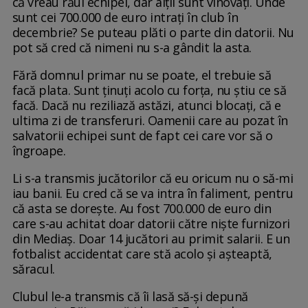
că vreau răul echipei, dar alții sunt vinovați. Unde
sunt cei 700.000 de euro intrați în club în
decembrie? Se puteau plăti o parte din datorii. Nu
pot să cred că nimeni nu s-a gândit la asta.
Fără domnul primar nu se poate, el trebuie să
facă plata. Sunt ținuți acolo cu forța, nu știu ce să
facă. Dacă nu reziliază astăzi, atunci blocați, că e
ultima zi de transferuri. Oamenii care au pozat în
salvatorii echipei sunt de fapt cei care vor să o
îngroape.
Li s-a transmis jucătorilor că eu oricum nu o să-mi
iau banii. Eu cred că se va intra în faliment, pentru
că asta se dorește. Au fost 700.000 de euro din
care s-au achitat doar datorii către niște furnizori
din Mediaș. Doar 14 jucători au primit salarii. E un
fotbalist accidentat care stă acolo și așteaptă,
săracul.
Clubul le-a transmis că îi lasă să-și depună