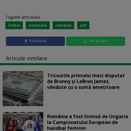
Tagurile articolului:
fotbal
nationala
romania
u21
Facebook
WhatsApp
Articole similare
Tricourile primului meci disputat
de Bronny şi LeBron James,
vândute cu o sumă amețitoare
România a fost învinsă de Ungaria
la Campionatului European de
handbal feminin