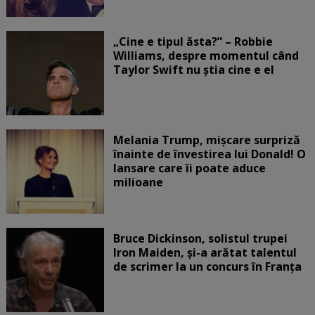
„Cine e tipul ăsta?” – Robbie
Williams, despre momentul când
Taylor Swift nu știa cine e el
Melania Trump, mișcare surpriză
înainte de învestirea lui Donald! O
lansare care îi poate aduce
milioane
Bruce Dickinson, solistul trupei
Iron Maiden, şi-a arătat talentul
de scrimer la un concurs în Franţa