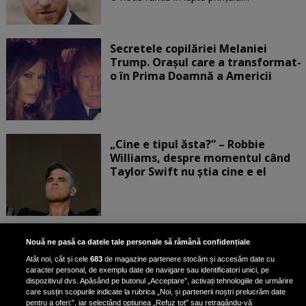
Secretele copilăriei Melaniei
Trump. Orașul care a transformat-
o în Prima Doamnă a Americii
„Cine e tipul ăsta?” – Robbie
Williams, despre momentul când
Taylor Swift nu știa cine e el
Bruce Dickinson, solistul trupei
Nouă ne pasă ca datele tale personale să rămână confidențiale
Iron Maiden, şi-a arătat talentul
Atât noi, cât și cele
683
de magazine partenere stocăm și accesăm date cu
de scrimer la un concurs în Franţa
caracter personal, de exemplu date de navigare sau identificatori unici, pe
dispozitivul dvs. Apăsând pe butonul „Acceptare”, activați tehnologiile de urmărire
care susțin scopurile indicate la rubrica „Noi, și partenerii noștri prelucrăm date
pentru a oferi:”, iar selectând opțiunea „Refuz tot” sau retragându-vă