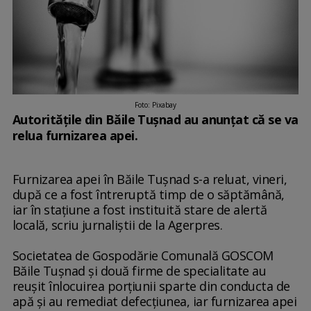
Foto: Pixabay
Autoritățile din Băile Tușnad au anunțat că se va
relua furnizarea apei.
Furnizarea apei în Băile Tuşnad s-a reluat, vineri,
după ce a fost întreruptă timp de o săptămână,
iar în staţiune a fost instituită stare de alertă
locală, scriu jurnaliștii de la Agerpres.
Societatea de Gospodărie Comunală GOSCOM
Băile Tuşnad şi două firme de specialitate au
reuşit înlocuirea porţiunii sparte din conducta de
apă şi au remediat defecţiunea, iar furnizarea apei