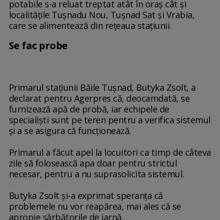
potabile s-a reluat treptat atât în oraş cât şi
localităţile Tuşnadu Nou, Tuşnad Sat şi Vrabia,
care se alimentează din reţeaua staţiunii.
Se fac probe
Primarul staţiunii Băile Tuşnad, Butyka Zsolt, a
declarat pentru Agerpres că, deocamdată, se
furnizează apă de probă, iar echipele de
specialişti sunt pe teren pentru a verifica sistemul
şi a se asigura că funcţionează.
Primarul a făcut apel la locuitori ca timp de câteva
zile să folosească apa doar pentru strictul
necesar, pentru a nu suprasolicita sistemul.
Butyka Zsolt şi-a exprimat speranţa că
problemele nu vor reapărea, mai ales că se
apropie sărbătorile de iarnă.