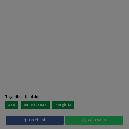
Tagurile articolului:
apa
baile tusnad
harghita
Facebook
WhatsApp