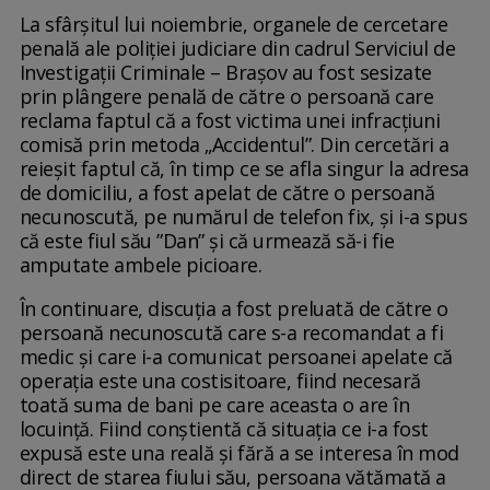
La sfârşitul lui noiembrie, organele de cercetare
penală ale poliției judiciare din cadrul Serviciul de
Investigații Criminale – Brașov au fost sesizate
prin plângere penală de către o persoană care
reclama faptul că a fost victima unei infracțiuni
comisă prin metoda „Accidentul”. Din cercetări a
reieșit faptul că, în timp ce se afla singur la adresa
de domiciliu, a fost apelat de către o persoană
necunoscută, pe numărul de telefon fix, și i-a spus
că este fiul său ”Dan” și că urmează să-i fie
amputate ambele picioare.
În continuare, discuția a fost preluată de către o
persoană necunoscută care s-a recomandat a fi
medic și care i-a comunicat persoanei apelate că
operația este una costisitoare, fiind necesară
toată suma de bani pe care aceasta o are în
locuință. Fiind conștientă că situația ce i-a fost
expusă este una reală și fără a se interesa în mod
direct de starea fiului său, persoana vătămată a