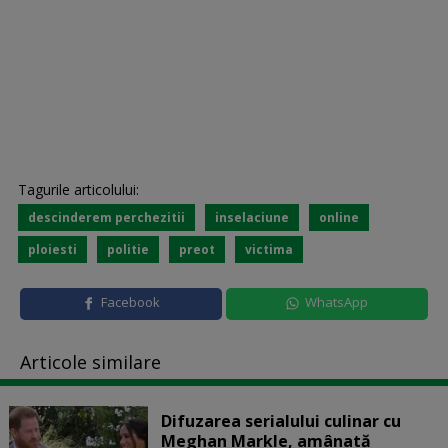
Tagurile articolului:
descinderem perchezitii
inselaciune
online
ploiesti
politie
preot
victima
Facebook
WhatsApp
Articole similare
Difuzarea serialului culinar cu
Meghan Markle, amânată