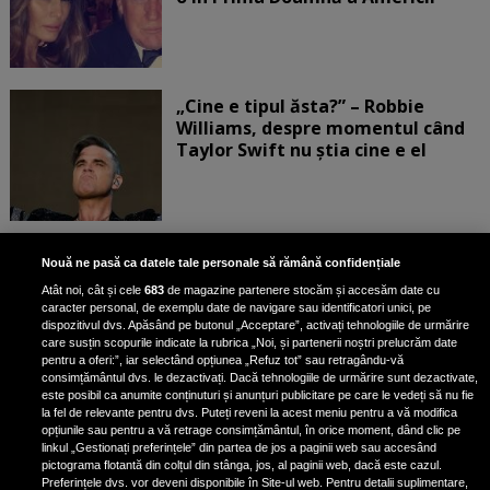
„Cine e tipul ăsta?” – Robbie
Williams, despre momentul când
Taylor Swift nu știa cine e el
Bruce Dickinson, solistul trupei
Nouă ne pasă ca datele tale personale să rămână confidențiale
Iron Maiden, şi-a arătat talentul
Atât noi, cât și cele
683
de magazine partenere stocăm și accesăm date cu
de scrimer la un concurs în Franţa
caracter personal, de exemplu date de navigare sau identificatori unici, pe
dispozitivul dvs. Apăsând pe butonul „Acceptare”, activați tehnologiile de urmărire
care susțin scopurile indicate la rubrica „Noi, și partenerii noștri prelucrăm date
pentru a oferi:”, iar selectând opțiunea „Refuz tot” sau retragându-vă
consimțământul dvs. le dezactivați. Dacă tehnologiile de urmărire sunt dezactivate,
este posibil ca anumite conținuturi și anunțuri publicitare pe care le vedeți să nu fie
Nicki Minaj, acuzată de agresiune
la fel de relevante pentru dvs. Puteți reveni la acest meniu pentru a vă modifica
de fostul manager: Detalii șocante
opțiunile sau pentru a vă retrage consimțământul, în orice moment, dând clic pe
linkul „Gestionați preferințele” din partea de jos a paginii web sau accesând
din proces
pictograma flotantă din colțul din stânga, jos, al paginii web, dacă este cazul.
Nicki Minaj le-a lăudat pe...
Preferințele dvs. vor deveni disponibile în Site-ul web. Pentru detalii suplimentare,