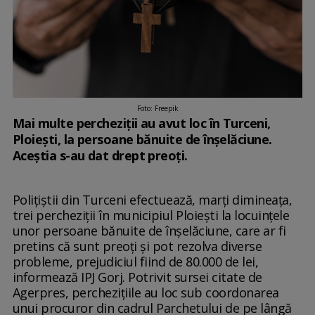
Foto: Freepik
Mai multe percheziţii au avut loc în Turceni,
Ploieşti, la persoane bănuite de înşelăciune.
Aceştia s-au dat drept preoţi.
Poliţiştii din Turceni efectuează, marţi dimineaţa,
trei percheziţii în municipiul Ploieşti la locuinţele
unor persoane bănuite de înşelăciune, care ar fi
pretins că sunt preoţi şi pot rezolva diverse
probleme, prejudiciul fiind de 80.000 de lei,
informează IPJ Gorj. Potrivit sursei citate de
Agerpres, percheziţiile au loc sub coordonarea
unui procuror din cadrul Parchetului de pe lângă