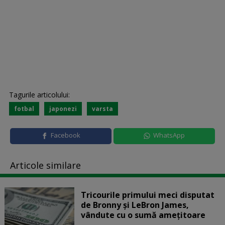
Tagurile articolului:
fotbal
japonezi
varsta
Facebook
WhatsApp
Articole similare
Tricourile primului meci disputat
de Bronny şi LeBron James,
vândute cu o sumă amețitoare