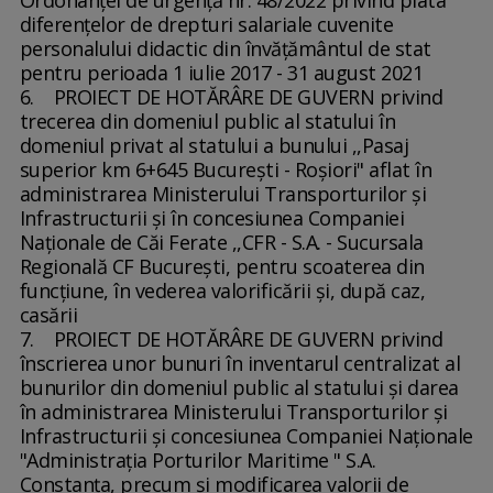
diferenţelor de drepturi salariale cuvenite
personalului didactic din învăţământul de stat
pentru perioada 1 iulie 2017 - 31 august 2021
6. PROIECT DE HOTĂRÂRE DE GUVERN privind
trecerea din domeniul public al statului în
domeniul privat al statului a bunului ,,Pasaj
superior km 6+645 Bucureşti - Roşiori" aflat în
administrarea Ministerului Transporturilor şi
Infrastructurii şi în concesiunea Companiei
Naţionale de Căi Ferate ,,CFR - S.A. - Sucursala
Regională CF Bucureşti, pentru scoaterea din
funcţiune, în vederea valorificării şi, după caz,
casării
7. PROIECT DE HOTĂRÂRE DE GUVERN privind
înscrierea unor bunuri în inventarul centralizat al
bunurilor din domeniul public al statului şi darea
în administrarea Ministerului Transporturilor şi
Infrastructurii şi concesiunea Companiei Naţionale
"Administraţia Porturilor Maritime " S.A.
Constanţa, precum şi modificarea valorii de