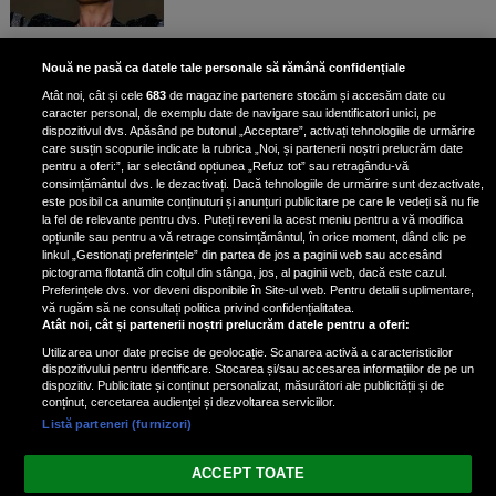
Bruce Dickinson, solistul trupei
Nouă ne pasă ca datele tale personale să rămână confidențiale
Iron Maiden, şi-a arătat talentul
Atât noi, cât și cele
683
de magazine partenere stocăm și accesăm date cu
de scrimer la un concurs în Franţa
caracter personal, de exemplu date de navigare sau identificatori unici, pe
dispozitivul dvs. Apăsând pe butonul „Acceptare”, activați tehnologiile de urmărire
care susțin scopurile indicate la rubrica „Noi, și partenerii noștri prelucrăm date
pentru a oferi:”, iar selectând opțiunea „Refuz tot” sau retragându-vă
consimțământul dvs. le dezactivați. Dacă tehnologiile de urmărire sunt dezactivate,
este posibil ca anumite conținuturi și anunțuri publicitare pe care le vedeți să nu fie
Nicki Minaj, acuzată de agresiune
la fel de relevante pentru dvs. Puteți reveni la acest meniu pentru a vă modifica
de fostul manager: Detalii șocante
opțiunile sau pentru a vă retrage consimțământul, în orice moment, dând clic pe
linkul „Gestionați preferințele” din partea de jos a paginii web sau accesând
din proces
pictograma flotantă din colțul din stânga, jos, al paginii web, dacă este cazul.
Nicki Minaj le-a lăudat pe...
Preferințele dvs. vor deveni disponibile în Site-ul web. Pentru detalii suplimentare,
vă rugăm să ne consultați politica privind confidențialitatea.
Atât noi, cât și partenerii noștri prelucrăm datele pentru a oferi:
Utilizarea unor date precise de geolocație. Scanarea activă a caracteristicilor
dispozitivului pentru identificare. Stocarea și/sau accesarea informațiilor de pe un
dispozitiv. Publicitate și conținut personalizat, măsurători ale publicității și de
conținut, cercetarea audienței și dezvoltarea serviciilor.
Listă parteneri (furnizori)
Vezi varianta Desktop
ACCEPT TOATE