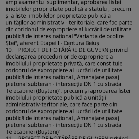
amplasamentul suplimentar, aprobarea listei
imobilelor proprietate publică a statului, precum
şi a listei imobilelor proprietate publică a
unităţilor administrativ - teritoriale, care fac parte
din coridorul de expropriere al lucrării de utilitate
publică de interes naţional "Varianta de ocolire
Ştei", aferent Etapei I - Centura Beiuş
10. PROIECT DE HOTĂRÂRE DE GUVERN privind
declanşarea procedurilor de expropriere a
imobilului proprietate privată, care constituie
coridorul de expropriere al lucrării de utilitate
publică de interes naţional ,,Amenajare pasaj
pietonal subteran - intersecţie DN 1 cu strada
Telecabinei (Buşteni)", precum şi aprobarea listei
imobilului proprietate publică a unităţii
administrativ-teritoriale, care face parte din
coridorul de expropriere al lucrării de utilitate
publică de interes naţional ,,Amenajare pasaj
pietonal subteran - intersecţie DN 1 cu strada
Telecabinei (Buşteni)"
11. PROIECT DE HOTĂRÂRE DE GUVERN privind