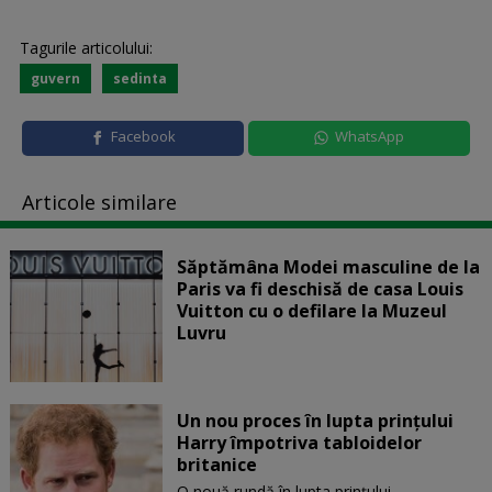
Tagurile articolului:
guvern
sedinta
Facebook
WhatsApp
Articole similare
Săptămâna Modei masculine de la
Paris va fi deschisă de casa Louis
Vuitton cu o defilare la Muzeul
Luvru
Un nou proces în lupta prinţului
Harry împotriva tabloidelor
britanice
O nouă rundă în lupta prinţului...