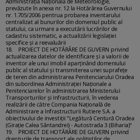
Administraţia Naţională de Meteorologie,
prevăzute în anexa nr. 12 la Hotărârea Guvernului
nr. 1.705/2006 pentrua probarea inventarului
centralizat al bunurilor din domeniul public al
statului, ca urmare a executării lucrărilor de
cadastru sistematic, a actualizării legislaţiei
specifice şi a reevaluării
18. PROIECT DE HOTĂRÂRE DE GUVERN privind
actualizarea datelor de identificare şi a valorii de
inventor ale unui imobil aparţinând domeniului
public al statului şi transmiterea unei suprafeţe
de teren din administrarea Penitenciarului Oradea
din subordinea Administraţiei Naţionale a
Penitenciarelor în administrarea Ministerului
Transporturilor şi Infrastructurii, în vederea
realizării de către Compania Naţională de
Administrare a Infrastructurii Rutiere S.A. a
obiectivului de investiţii "Legătură Centură Oradea
(Giraţie Calea Sântandrei) - Autostrada 3 (Biharia)"
19. PROIECT DE HOTĂRÂRE DE GUVERN privind
drepturile de transport ale poliţiştilor de