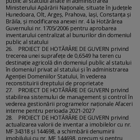
public al statului aflate în administrarea
Ministerului Apărării Naţionale, situate în judeţele
Hunedoara, Olt, Argeş, Prahova, Iaşi, Constanţa şi
Brăila, şi modificarea anexei nr. 4 la Hotărârea
Guvernului nr. 1705/2006 pentru aprobarea
inventarului centralizat al bunurilor din domeniul
public al statului
26. PROIECT DE HOTĂRÂRE DE GUVERN privind
trecerea unei suprafeţe de 0,6549 ha teren cu
destinaţie agricolă din domeniul public al statului
în domeniul privat al statului şi în administrarea
Agenţiei Domeniilor Statului, în vederea
reconstituirii dreptului de proprietate
27. PROIECT DE HOTĂRÂRE DE GUVERN privind
stabilirea sistemului de management şi control în
vederea gestionării programelor naţionale Afaceri
interne pentru perioada 2021-2027
28. PROIECT DE HOTĂRÂRE DE GUVERN privind
actualizarea valorii de inventar a imobilelor cu nr.
MF 34318 şi 144698, a schimbării denumirii
imobilului cu nr. MF 144698, precum şi pentru