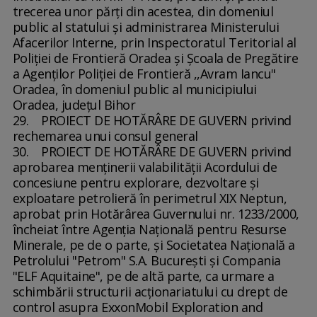
trecerea unor părţi din acestea, din domeniul
public al statului şi administrarea Ministerului
Afacerilor Interne, prin Inspectoratul Teritorial al
Poliţiei de Frontieră Oradea şi Şcoala de Pregătire
a Agenţilor Poliţiei de Frontieră ,,Avram Iancu"
Oradea, în domeniul public al municipiului
Oradea, judeţul Bihor
29. PROIECT DE HOTĂRÂRE DE GUVERN privind
rechemarea unui consul general
30. PROIECT DE HOTĂRÂRE DE GUVERN privind
aprobarea menţinerii valabilităţii Acordului de
concesiune pentru explorare, dezvoltare şi
exploatare petrolieră în perimetrul XIX Neptun,
aprobat prin Hotărârea Guvernului nr. 1233/2000,
încheiat între Agenţia Naţională pentru Resurse
Minerale, pe de o parte, şi Societatea Naţională a
Petrolului "Petrom" S.A. Bucureşti şi Compania
"ELF Aquitaine", pe de altă parte, ca urmare a
schimbării structurii acţionariatului cu drept de
control asupra ExxonMobil Exploration and