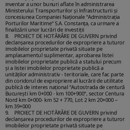
inventar a unor bunuri aflate în administrarea
Ministerului Transporturilor şi Infrastructurii şi
concesiunea Companiei Naţionale "Administraţia
Porturilor Maritime" S.A. Constanţa, ca urmare a
finalizării unor lucrări de investiţii
8. PROIECT DE HOTĂRÂRE DE GUVERN privind
declanşarea procedurilor de expropriere a tuturor
imobilelor proprietate privată situate pe
amplasamentul suplimentar, aprobarea listei
imobilelor proprietate publică a statului precum
şi a listei imobilelor proprietate publică a
unităţilor administrativ - teritoriale, care fac parte
din coridorul de expropriere al lucrării de utilitate
publică de interes naţional "Autostrada de centură
Bucureşti km 0+000 - km 100+900", sector Centura
Nord km 0+000- km 52 + 770, Lot 2 km 20+000 –
km 39+000
9. PROIECT DE HOTĂRÂRE DE GUVERN privind
declanşarea procedurilor de expropriere a tuturor
imobilelor proprietate privată situate pe