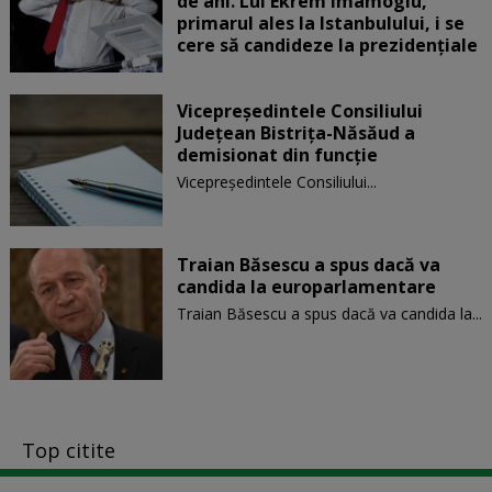
de ani. Lui Ekrem Imamoglu,
primarul ales la Istanbulului, i se
cere să candideze la prezidențiale
Vicepreşedintele Consiliului
Judeţean Bistriţa-Năsăud a
demisionat din funcție
Vicepreşedintele Consiliului...
Traian Băsescu a spus dacă va
candida la europarlamentare
Traian Băsescu a spus dacă va candida la...
Top citite