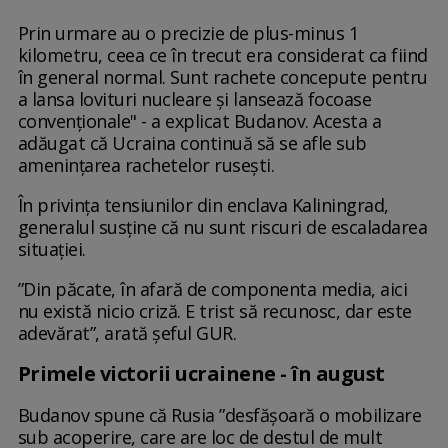
Prin urmare au o precizie de plus-minus 1
kilometru, ceea ce în trecut era considerat ca fiind
în general normal. Sunt rachete concepute pentru
a lansa lovituri nucleare şi lansează focoase
convenţionale" - a explicat Budanov. Acesta a
adăugat că Ucraina continuă să se afle sub
ameninţarea rachetelor ruseşti.
În privința tensiunilor din enclava Kaliningrad,
generalul susține că nu sunt riscuri de escaladarea
situației.
”Din păcate, în afară de componenta media, aici
nu există nicio criză. E trist să recunosc, dar este
adevărat”, arată șeful GUR.
Primele victorii ucrainene - în august
Budanov spune că Rusia ”desfășoară o mobilizare
sub acoperire, care are loc de destul de mult