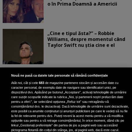
o în Prima Doamnă a Americii
„Cine e tipul ăsta?” – Robbie
Williams, despre momentul când
Taylor Swift nu știa cine e el
Bruce Dickinson, solistul trupei
Nouă ne pasă ca datele tale personale să rămână confidențiale
Iron Maiden, şi-a arătat talentul
Atât noi, cât și cele
683
de magazine partenere stocăm și accesăm date cu
de scrimer la un concurs în Franţa
caracter personal, de exemplu date de navigare sau identificatori unici, pe
dispozitivul dvs. Apăsând pe butonul „Acceptare”, activați tehnologiile de urmărire
care susțin scopurile indicate la rubrica „Noi, și partenerii noștri prelucrăm date
pentru a oferi:”, iar selectând opțiunea „Refuz tot” sau retragându-vă
consimțământul dvs. le dezactivați. Dacă tehnologiile de urmărire sunt dezactivate,
este posibil ca anumite conținuturi și anunțuri publicitare pe care le vedeți să nu fie
Nicki Minaj, acuzată de agresiune
la fel de relevante pentru dvs. Puteți reveni la acest meniu pentru a vă modifica
de fostul manager: Detalii șocante
opțiunile sau pentru a vă retrage consimțământul, în orice moment, dând clic pe
linkul „Gestionați preferințele” din partea de jos a paginii web sau accesând
din proces
pictograma flotantă din colțul din stânga, jos, al paginii web, dacă este cazul.