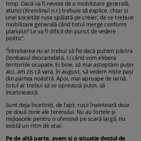
timp. Dacă va fi nevoie de o mobilizare generală,
atunci (Kremlinul n.r.) trebuie să explice, chiar și
unei societăți ruse spălată pe creier, de ce trebuie
mobilizare generală când totul merge conform
planului? Le va fi dificil din punct de vedere
politic”.
”Întrebarea nu ar trebui să fie dacă putem păstra
Donbasul deocamdată, ci când vom elibera
teritoriile ocupate. Ei bine, să mai așteptăm puțin
aici, am zis că vara, în august, să vedem niște pași
din partea noastră. Apoi, mai aproape de iarnă,
totul ar trebui să se oprească puțin, să
încetinească.
Sunt deja încetiniți, de fapt, rușii înaintează doar
pe două zone ale terenului. Nu au forțele și
mijloacele pentru o ofensivă pe scară largă, nu
există un ritm de atac.
Pe de altă parte, avem și o situație destul de