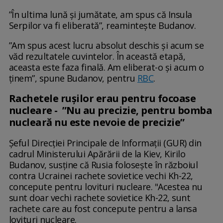
”În ultima lună și jumătate, am spus că Insula
Serpilor va fi eliberată”, reamintește Budanov.
”Am spus acest lucru absolut deschis și acum se
văd rezultatele cuvintelor. În această etapă,
aceasta este faza finală. Am eliberat-o și acum o
ținem”, spune Budanov, pentru
RBC
.
Rachetele rușilor erau pentru focoase
nucleare - ”Nu au precizie, pentru bomba
nucleară nu este nevoie de precizie”
Şeful Direcţiei Principale de Informaţii (GUR) din
cadrul Ministerului Apărării de la Kiev, Kirilo
Budanov, susţine că Rusia foloseşte în războiul
contra Ucrainei rachete sovietice vechi Kh-22,
concepute pentru lovituri nucleare. "Acestea nu
sunt doar vechi rachete sovietice Kh-22, sunt
rachete care au fost concepute pentru a lansa
lovituri nucleare.