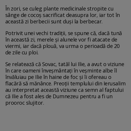
În zori, se culeg plante medicinale stropite cu
sânge de cocoș sacrificat deasupra lor, iar tot în
această zi berbecii sunt duși la berbecar.
Potrivit unei vechi tradiții, se spune că, dacă tună
în această zi, merele și alunele vor fi atacate de
viermi, iar dacă plouă, va urma o perioadă de 20
de zile cu ploi.
Se relatează că Sovac, tatăl lui Ilie, a avut o viziune
în care oameni înveșmântați în veșminte albe îl
învăluiau pe Ilie în haine de foc și îi ofereau o
flacără să mănânce. Preoții templului din Ierusalim
au interpretat această viziune ca semn al faptului
că Ilie a fost ales de Dumnezeu pentru a fi un
prooroc slujitor.