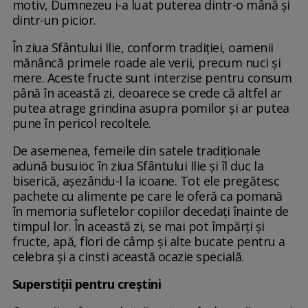
motiv, Dumnezeu i-a luat puterea dintr-o mână şi
dintr-un picior.
În ziua Sfântului Ilie, conform tradiției, oamenii
mănâncă primele roade ale verii, precum nuci și
mere. Aceste fructe sunt interzise pentru consum
până în această zi, deoarece se crede că altfel ar
putea atrage grindina asupra pomilor și ar putea
pune în pericol recoltele.
De asemenea, femeile din satele tradiționale
adună busuioc în ziua Sfântului Ilie și îl duc la
biserică, așezându-l la icoane. Tot ele pregătesc
pachete cu alimente pe care le oferă ca pomană
în memoria sufletelor copiilor decedați înainte de
timpul lor. În această zi, se mai pot împărți și
fructe, apă, flori de câmp și alte bucate pentru a
celebra și a cinsti această ocazie specială.
Superstiţii pentru creştini