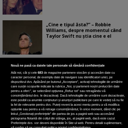
„Cine e tipul ăsta?” – Robbie
Williams, despre momentul când
Taylor Swift nu știa cine e el
Bruce Dickinson, solistul trupei
Nouă ne pasă ca datele tale personale să rămână confidențiale
Iron Maiden, şi-a arătat talentul
Atât noi, cât și cele
683
de magazine partenere stocăm și accesăm date cu
de scrimer la un concurs în Franţa
caracter personal, de exemplu date de navigare sau identificatori unici, pe
dispozitivul dvs. Apăsând pe butonul „Acceptare”, activați tehnologiile de urmărire
care susțin scopurile indicate la rubrica „Noi, și partenerii noștri prelucrăm date
pentru a oferi:”, iar selectând opțiunea „Refuz tot” sau retragându-vă
consimțământul dvs. le dezactivați. Dacă tehnologiile de urmărire sunt dezactivate,
este posibil ca anumite conținuturi și anunțuri publicitare pe care le vedeți să nu fie
Nicki Minaj, acuzată de agresiune
la fel de relevante pentru dvs. Puteți reveni la acest meniu pentru a vă modifica
de fostul manager: Detalii șocante
opțiunile sau pentru a vă retrage consimțământul, în orice moment, dând clic pe
linkul „Gestionați preferințele” din partea de jos a paginii web sau accesând
din proces
pictograma flotantă din colțul din stânga, jos, al paginii web, dacă este cazul.
Nicki Minaj le-a lăudat pe...
Preferințele dvs. vor deveni disponibile în Site-ul web. Pentru detalii suplimentare,
vă rugăm să ne consultați politica privind confidențialitatea.