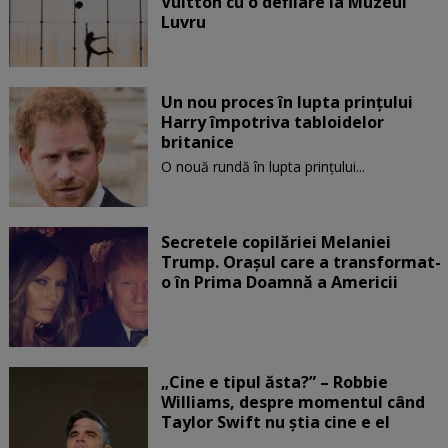
Vuitton cu o defilare la Muzeul
Luvru
Un nou proces în lupta prinţului
Harry împotriva tabloidelor
britanice
O nouă rundă în lupta prinţului...
Secretele copilăriei Melaniei
Trump. Orașul care a transformat-
o în Prima Doamnă a Americii
„Cine e tipul ăsta?” – Robbie
Williams, despre momentul când
Taylor Swift nu știa cine e el