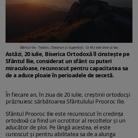
Sfântul Ilie - Tradiții, Obiceiuri și Superstiții. Ce NU este bine să faci
Astăzi, 20 iulie, Biserica Ortodoxă îl cinstește pe
Sfântul Ilie, considerat un sfânt cu puteri
miraculoase, recunoscut pentru capacitatea sa
de a aduce ploaie în perioadele de secetă.
În fiecare an, în ziua de 20 iulie, creştinii ortodocşi
prăznuiesc sărbătoarea Sfântulului Prooroc Ilie.
Sfântul Prooroc Ilie este recunoscut în credința
ortodoxă ca fiind un ocrotitor al recoltelor și un
aducător de ploi. Pe lângă acestea, el este
cunoscut și pentru abilitatea sa de a alunga