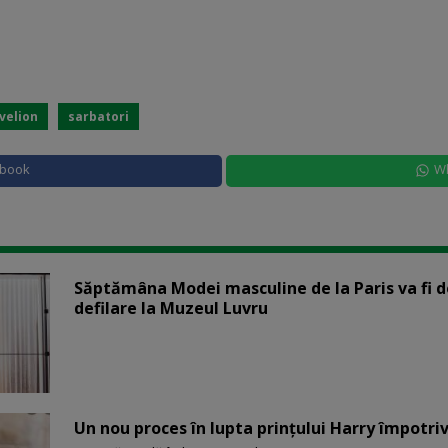
velion
sarbatori
ebook
W
Săptămâna Modei masculine de la Paris va fi d
defilare la Muzeul Luvru
Un nou proces în lupta prinţului Harry împotriv