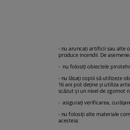
- nu aruncați artificii sau alt
produce incendii. De asemenea,
- nu folosiți obiectele pirote
- nu lăsați copiii să utilizeze
16 ani pot deţine şi utiliza ar
scăzut şi un nivel de zgomot ne
- asiguraţi verificarea, curăţa
- nu folosiţi alte materiale co
acesteia;