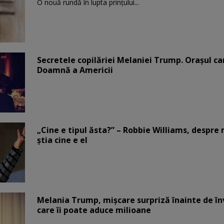
O nouă rundă în lupta prinţului...
Secretele copilăriei Melaniei Trump. Orașul c
Doamnă a Americii
„Cine e tipul ăsta?” – Robbie Williams, despr
știa cine e el
Melania Trump, mișcare surpriză înainte de înv
care îi poate aduce milioane