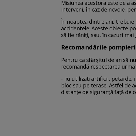
Misiunea acestora este de a asi
interveni, în caz de nevoie, p
În noaptea dintre ani, trebuie
accidentele. Aceste obiecte pot 
să fie răniți, sau, în cazuri m
Recomandările pompieri
Pentru ca sfârșitul de an să n
recomandă respectarea următ
- nu utilizaţi artificii, petarde
bloc sau pe terase. Astfel de ac
distanţe de siguranţă faţă de o