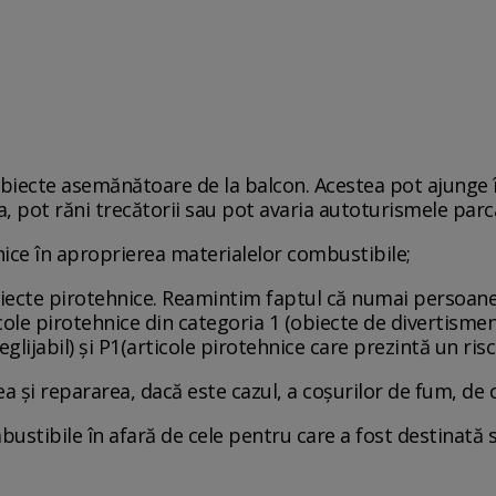
e obiecte asemănătoare de la balcon. Acestea pot ajunge 
 pot răni trecătorii sau pot avaria autoturismele parc
hnice în aproprierea materialelor combustibile;
 obiecte pirotehnice. Reamintim faptul că numai persoane
ticole pirotehnice din categoria 1 (obiecte de divertisme
glijabil) şi P1(articole pirotehnice care prezintă un risc
rea şi repararea, dacă este cazul, a coşurilor de fum, de
mbustibile în afară de cele pentru care a fost destinată 