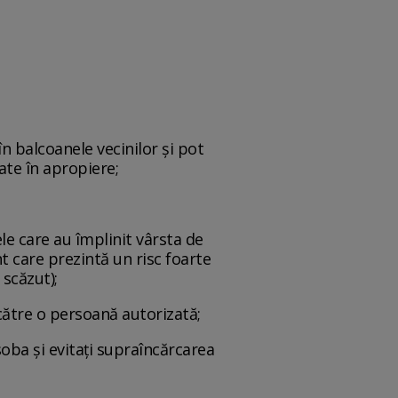
în balcoanele vecinilor și pot
ate în apropiere;
le care au împlinit vârsta de
nt care prezintă un risc foarte
 scăzut);
 către o persoană autorizată;
soba şi evitaţi supraîncărcarea