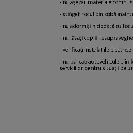
- nu aşezaţi materiale combust
- stingeţi focul din sobă înaint
- nu adormiţi niciodată cu focu
- nu lăsaţi copiii nesupraveghe
- verificaţi instalaţiile electric
- nu parcaţi autovehiculele în 
serviciilor pentru situaţii de u