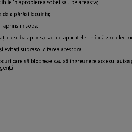
ibile în apropierea sobei sau pe aceasta;
e de a părăsi locuinţa;
l aprins în sobă;
aţi cu soba aprinsă sau cu aparatele de încălzire electri
e şi evitaţi suprasolicitarea acestora;
locuri care să blocheze sau să îngreuneze accesul autosp
rgenţă.