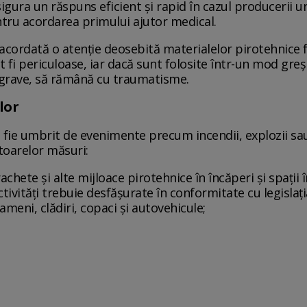
gura un răspuns eficient și rapid în cazul producerii un
entru acordarea primului ajutor medical.
 acordată o atenție deosebită materialelor pirotehnice 
fi periculoase, iar dacă sunt folosite într-un mod greșit,
ai grave, să rămână cu traumatisme.
lor
u fie umbrit de evenimente precum incendii, explozii sa
oarelor măsuri:
, rachete şi alte mijloace pirotehnice în încăperi şi spaţii
tivităţi trebuie desfăşurate în conformitate cu legislaţia 
ameni, clădiri, copaci şi autovehicule;