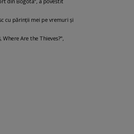
ort din Bogota", a povestit
c cu părinții mei pe vremuri și
8, Where Are the Thieves?",