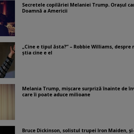
Secretele copilăriei Melaniei Trump. Orașul c
Doamnă a Americii
„Cine e tipul ăsta?” – Robbie Williams, despr
știa cine e el
Melania Trump, mișcare surpriză înainte de înv
care îi poate aduce milioane
Bruce Dickinson, solistul trupei Iron Maiden, şi