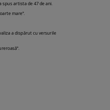
spus artista de 47 de ani.
foarte mare".
valiza a dispărut cu versurile
ureroasă".