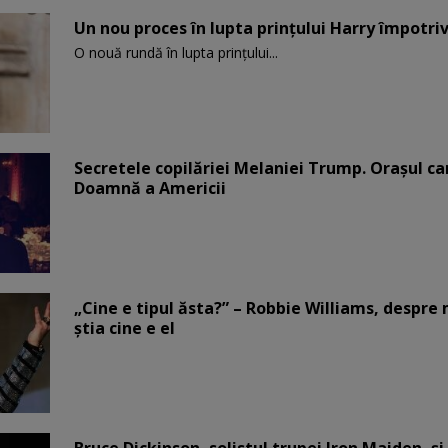
Un nou proces în lupta prinţului Harry împotriv
O nouă rundă în lupta prinţului...
Secretele copilăriei Melaniei Trump. Orașul c
Doamnă a Americii
„Cine e tipul ăsta?” – Robbie Williams, despr
știa cine e el