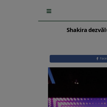
Shakira dezvălu
Fac