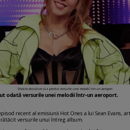
Shakira dezvăluie că a pierdut versurile unei melodii într-un aeroport
dut odată versurile unei melodii într-un aeroport.
 episod recent al emisiunii Hot Ones a lui Sean Evans, a
a rătăcit versurile unui întreg album.