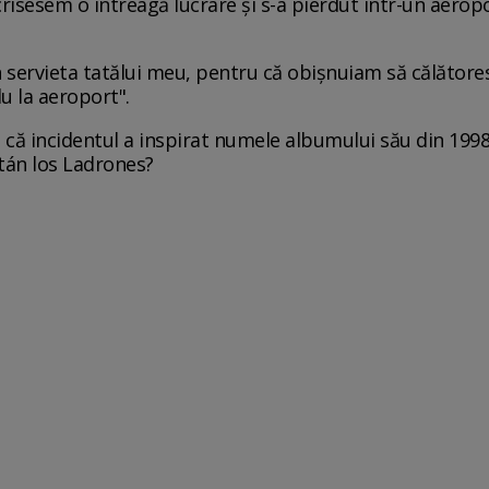
risesem o întreagă lucrare și s-a pierdut într-un aerop
 servieta tatălui meu, pentru că obișnuiam să călătores
u la aeroport".
 că incidentul a inspirat numele albumului său din 199
tán los Ladrones?