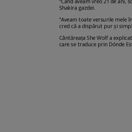
"Când aveam vreo 21 de ani, sc
Shakira gazdei.
"Aveam toate versurile mele în
cred că a dispărut pur și simpl
Cântăreața She Wolf a explicat
care se traduce prin Dónde Es