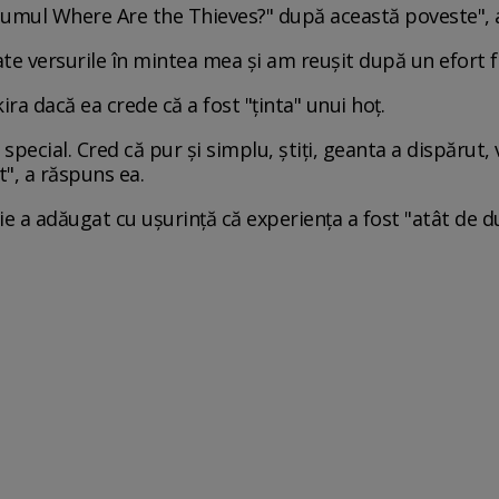
umul Where Are the Thieves?" după această poveste", a 
ate versurile în mintea mea și am reușit după un efort 
ra dacă ea crede că a fost "ținta" unui hoț.
special. Cred că pur și simplu, știți, geanta a dispărut, 
t", a răspuns ea.
Lie a adăugat cu ușurință că experiența a fost "atât de d