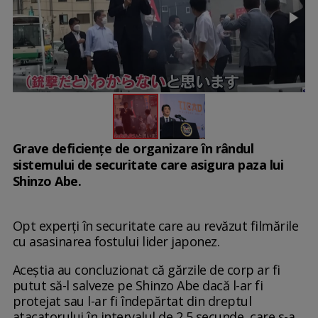
Grave deficiențe de organizare în rândul
sistemului de securitate care asigura paza lui
Shinzo Abe.
Opt experți în securitate care au revăzut filmările
cu asasinarea fostului lider japonez.
Aceștia au concluzionat că gărzile de corp ar fi
putut să-l salveze pe Shinzo Abe dacă l-ar fi
protejat sau l-ar fi îndepărtat din dreptul
atacatorului în intervalul de 2,5 secunde, care s-a