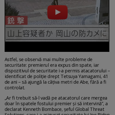
Astfel, se observă mai multe probleme de
securitate: premierul era expus din spate, iar
dispozitivul de securitate i-a permis atacatorului –
identificat de poliție drept Tetsuya Yamagami, 41
de ani – să ajungă la câțiva metri de Abe, fără a fi
controlat.
„Ar fi trebuit să-l vadă pe atacatorul care mergea
doar în spatele fostului premier și să intervină”, a
declarat Kenneth Bombace, șeful Global Threat
Solutions, care i-a asigurat securitate lui Joe Biden