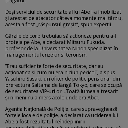
trăgător.
Deși serviciul de securitate al lui Abe l-a imobilizat
și arestat pe atacator câteva momente mai târziu,
acesta a fost „răspunsul greșit”, spun experții.
Gărzile de corp trebuiau să acționeze pentru a-l
proteja pe Abe, a declarat Mitsuru Fukuda,
profesor de la Universitatea Nihon specializat în
managementul crizelor și terorism.
”Erau suficiente forțe de securitate, dar au
acționat ca și cum nu era niciun pericol”, a spus
Yasuhiro Sasaki, un ofițer de poliție pensionar din
prefectura Saitama de lângă Tokyo, care se ocupă
de securitatea VIP-urilor. „Toată lumea a tresărit
și nimeni nu a mers acolo unde era Abe”.
Agenția Națională de Poliție, care supraveghează
forțele locale de poliție, a declarat că uciderea lui
Abe a fost rezultatul neîndeplinirii
responsabilitatilor de către poliție și a declarat că