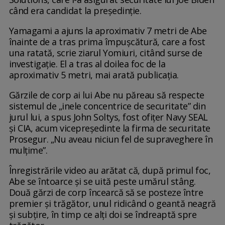
când era candidat la președinție.
Yamagami a ajuns la aproximativ 7 metri de Abe
înainte de a tras prima împușcătură, care a fost
una ratată, scrie ziarul Yomiuri, citând surse de
investigație. El a tras al doilea foc de la
aproximativ 5 metri, mai arată publicația.
Gărzile de corp ai lui Abe nu păreau să respecte
sistemul de „inele concentrice de securitate” din
jurul lui, a spus John Soltys, fost ofițer Navy SEAL
și CIA, acum vicepreședinte la firma de securitate
Prosegur. „Nu aveau niciun fel de supraveghere în
mulțime”.
Înregistrările video au arătat că, după primul foc,
Abe se întoarce și se uită peste umărul stâng.
Două gărzi de corp încearcă să se posteze între
premier și trăgător, unul ridicând o geantă neagră
și subțire, în timp ce alți doi se îndreaptă spre