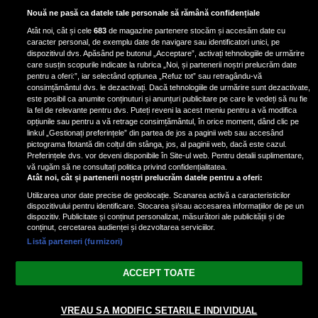
Bruce Dickinson, solistul trupei
Nouă ne pasă ca datele tale personale să rămână confidențiale
Iron Maiden, şi-a arătat talentul
Atât noi, cât și cele
683
de magazine partenere stocăm și accesăm date cu
de scrimer la un concurs în Franţa
caracter personal, de exemplu date de navigare sau identificatori unici, pe
dispozitivul dvs. Apăsând pe butonul „Acceptare”, activați tehnologiile de urmărire
care susțin scopurile indicate la rubrica „Noi, și partenerii noștri prelucrăm date
pentru a oferi:”, iar selectând opțiunea „Refuz tot” sau retragându-vă
consimțământul dvs. le dezactivați. Dacă tehnologiile de urmărire sunt dezactivate,
este posibil ca anumite conținuturi și anunțuri publicitare pe care le vedeți să nu fie
Nicki Minaj, acuzată de agresiune
la fel de relevante pentru dvs. Puteți reveni la acest meniu pentru a vă modifica
de fostul manager: Detalii șocante
opțiunile sau pentru a vă retrage consimțământul, în orice moment, dând clic pe
linkul „Gestionați preferințele” din partea de jos a paginii web sau accesând
din proces
pictograma flotantă din colțul din stânga, jos, al paginii web, dacă este cazul.
Nicki Minaj le-a lăudat pe...
Preferințele dvs. vor deveni disponibile în Site-ul web. Pentru detalii suplimentare,
vă rugăm să ne consultați politica privind confidențialitatea.
Atât noi, cât și partenerii noștri prelucrăm datele pentru a oferi:
Utilizarea unor date precise de geolocație. Scanarea activă a caracteristicilor
dispozitivului pentru identificare. Stocarea și/sau accesarea informațiilor de pe un
dispozitiv. Publicitate și conținut personalizat, măsurători ale publicității și de
conținut, cercetarea audienței și dezvoltarea serviciilor.
Listă parteneri (furnizori)
Vezi varianta Desktop
ACCEPT TOATE
Politica de confidențialitate
Politica cookies
Gestionați preferințele
|
|
VREAU SA MODIFIC SETARILE INDIVIDUAL
© 2026 radiodcnews.ro | Toate drepturile rezervate.