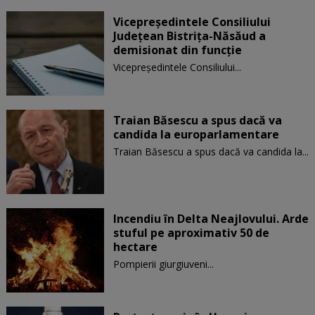
Vicepreşedintele Consiliului
Judeţean Bistriţa-Năsăud a
demisionat din funcție
Vicepreşedintele Consiliului...
Traian Băsescu a spus dacă va
candida la europarlamentare
Traian Băsescu a spus dacă va candida la...
Incendiu în Delta Neajlovului. Arde
stuful pe aproximativ 50 de
hectare
Pompierii giurgiuveni...