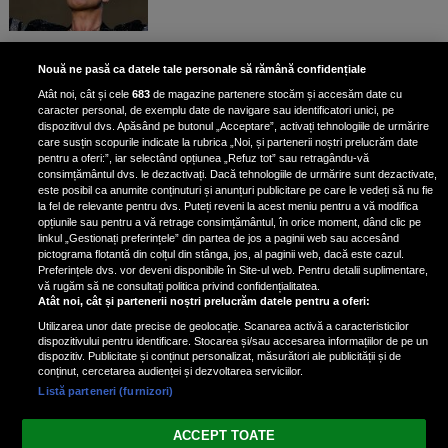
Bruce Dickinson, solistul trupei
Nouă ne pasă ca datele tale personale să rămână confidențiale
Iron Maiden, şi-a arătat talentul
Atât noi, cât și cele
683
de magazine partenere stocăm și accesăm date cu
de scrimer la un concurs în Franţa
caracter personal, de exemplu date de navigare sau identificatori unici, pe
dispozitivul dvs. Apăsând pe butonul „Acceptare”, activați tehnologiile de urmărire
care susțin scopurile indicate la rubrica „Noi, și partenerii noștri prelucrăm date
pentru a oferi:”, iar selectând opțiunea „Refuz tot” sau retragându-vă
consimțământul dvs. le dezactivați. Dacă tehnologiile de urmărire sunt dezactivate,
este posibil ca anumite conținuturi și anunțuri publicitare pe care le vedeți să nu fie
Nicki Minaj, acuzată de agresiune
la fel de relevante pentru dvs. Puteți reveni la acest meniu pentru a vă modifica
de fostul manager: Detalii șocante
opțiunile sau pentru a vă retrage consimțământul, în orice moment, dând clic pe
linkul „Gestionați preferințele” din partea de jos a paginii web sau accesând
din proces
pictograma flotantă din colțul din stânga, jos, al paginii web, dacă este cazul.
Nicki Minaj le-a lăudat pe...
Preferințele dvs. vor deveni disponibile în Site-ul web. Pentru detalii suplimentare,
vă rugăm să ne consultați politica privind confidențialitatea.
Atât noi, cât și partenerii noștri prelucrăm datele pentru a oferi:
Utilizarea unor date precise de geolocație. Scanarea activă a caracteristicilor
dispozitivului pentru identificare. Stocarea și/sau accesarea informațiilor de pe un
dispozitiv. Publicitate și conținut personalizat, măsurători ale publicității și de
conținut, cercetarea audienței și dezvoltarea serviciilor.
Listă parteneri (furnizori)
Vezi varianta Desktop
ACCEPT TOATE