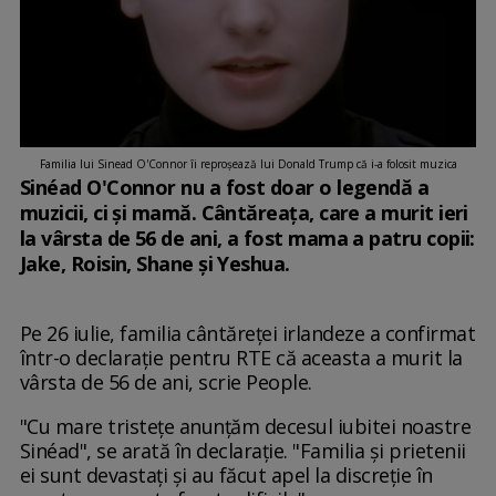
Familia lui Sinead O'Connor îi reproșează lui Donald Trump că i-a folosit muzica
Sinéad O'Connor nu a fost doar o legendă a
muzicii, ci și mamă. Cântăreața, care a murit ieri
la vârsta de 56 de ani, a fost mama a patru copii:
Jake, Roisin, Shane și Yeshua.
Pe 26 iulie, familia cântăreței irlandeze a confirmat
într-o declarație pentru RTE că aceasta a murit la
vârsta de 56 de ani, scrie People.
"Cu mare tristețe anunțăm decesul iubitei noastre
Sinéad", se arată în declarație. "Familia și prietenii
ei sunt devastați și au făcut apel la discreție în