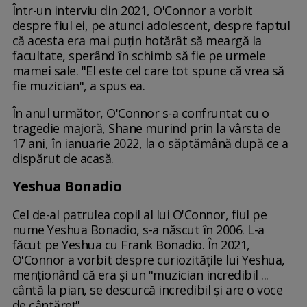
Într-un interviu din 2021, O'Connor a vorbit
despre fiul ei, pe atunci adolescent, despre faptul
că acesta era mai puțin hotărât să meargă la
facultate, sperând în schimb să fie pe urmele
mamei sale. "El este cel care tot spune că vrea să
fie muzician", a spus ea.
În anul următor, O'Connor s-a confruntat cu o
tragedie majoră, Shane murind prin la vârsta de
17 ani, în ianuarie 2022, la o săptămână după ce a
dispărut de acasă.
Yeshua Bonadio
Cel de-al patrulea copil al lui O'Connor, fiul pe
nume Yeshua Bonadio, s-a născut în 2006. L-a
făcut pe Yeshua cu Frank Bonadio. În 2021,
O'Connor a vorbit despre curiozitățile lui Yeshua,
menționând că era și un "muzician incredibil ...
cântă la pian, se descurcă incredibil și are o voce
de cântăreț".