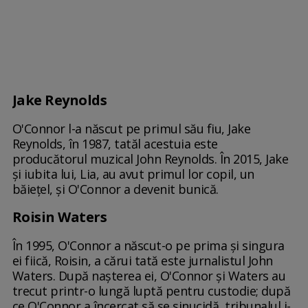
Jake Reynolds
O'Connor l-a născut pe primul său fiu, Jake
Reynolds, în 1987, tatăl acestuia este
producătorul muzical John Reynolds. În 2015, Jake
și iubita lui, Lia, au avut primul lor copil, un
băiețel, și O'Connor a devenit bunică.
Roisin Waters
În 1995, O'Connor a născut-o pe prima și singura
ei fiică, Roisin, a cărui tată este jurnalistul John
Waters. După nașterea ei, O'Connor și Waters au
trecut printr-o lungă luptă pentru custodie; după
ce O'Connor a încercat să se sinucidă, tribunalul i-