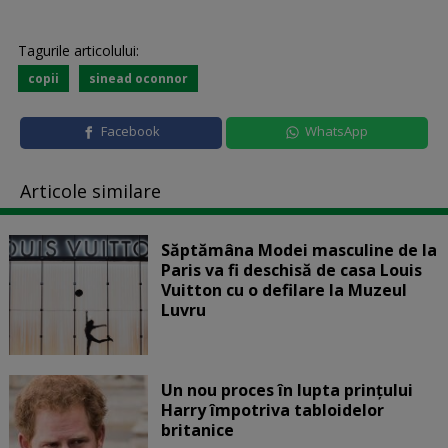
Tagurile articolului:
copii
sinead oconnor
Facebook
WhatsApp
Articole similare
Săptămâna Modei masculine de la
Paris va fi deschisă de casa Louis
Vuitton cu o defilare la Muzeul
Luvru
Un nou proces în lupta prinţului
Harry împotriva tabloidelor
britanice