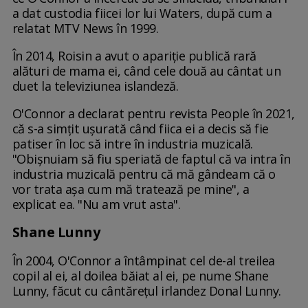
a dat custodia fiicei lor lui Waters, după cum a
relatat MTV News în 1999.
În 2014, Roisin a avut o apariție publică rară
alături de mama ei, când cele două au cântat un
duet la televiziunea islandeză.
O'Connor a declarat pentru revista People în 2021,
că s-a simțit ușurată când fiica ei a decis să fie
patiser în loc să intre în industria muzicală.
"Obișnuiam să fiu speriată de faptul că va intra în
industria muzicală pentru că mă gândeam că o
vor trata așa cum mă tratează pe mine", a
explicat ea. "Nu am vrut asta".
Shane Lunny
În 2004, O'Connor a întâmpinat cel de-al treilea
copil al ei, al doilea băiat al ei, pe nume Shane
Lunny, făcut cu cântărețul irlandez Donal Lunny.