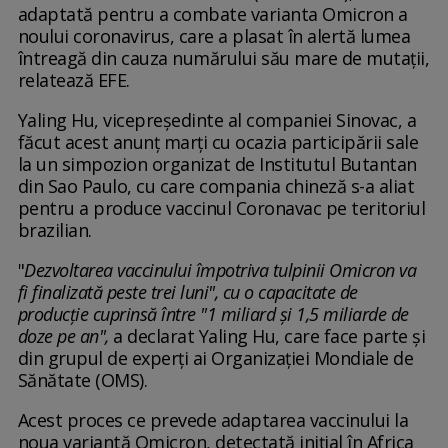
adaptată pentru a combate varianta Omicron a
noului coronavirus, care a plasat în alertă lumea
întreagă din cauza numărului său mare de mutaţii,
relatează EFE.
Yaling Hu, vicepreşedinte al companiei Sinovac, a
făcut acest anunţ marţi cu ocazia participării sale
la un simpozion organizat de Institutul Butantan
din Sao Paulo, cu care compania chineză s-a aliat
pentru a produce vaccinul Coronavac pe teritoriul
brazilian.
"
Dezvoltarea vaccinului împotriva tulpinii Omicron va
fi finalizată peste trei luni", cu o capacitate de
producţie cuprinsă între "1 miliard şi 1,5 miliarde de
doze pe an",
a declarat Yaling Hu, care face parte şi
din grupul de experţi ai Organizaţiei Mondiale de
Sănătate (OMS).
Acest proces ce prevede adaptarea vaccinului la
noua variantă Omicron, detectată iniţial în Africa