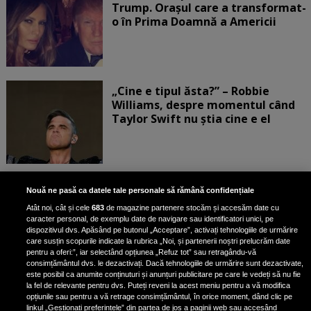
Trump. Orașul care a transformat-
o în Prima Doamnă a Americii
„Cine e tipul ăsta?” – Robbie
Williams, despre momentul când
Taylor Swift nu știa cine e el
Bruce Dickinson, solistul trupei
Nouă ne pasă ca datele tale personale să rămână confidențiale
Iron Maiden, şi-a arătat talentul
Atât noi, cât și cele
683
de magazine partenere stocăm și accesăm date cu
de scrimer la un concurs în Franţa
caracter personal, de exemplu date de navigare sau identificatori unici, pe
dispozitivul dvs. Apăsând pe butonul „Acceptare”, activați tehnologiile de urmărire
care susțin scopurile indicate la rubrica „Noi, și partenerii noștri prelucrăm date
pentru a oferi:”, iar selectând opțiunea „Refuz tot” sau retragându-vă
consimțământul dvs. le dezactivați. Dacă tehnologiile de urmărire sunt dezactivate,
este posibil ca anumite conținuturi și anunțuri publicitare pe care le vedeți să nu fie
Nicki Minaj, acuzată de agresiune
la fel de relevante pentru dvs. Puteți reveni la acest meniu pentru a vă modifica
de fostul manager: Detalii șocante
opțiunile sau pentru a vă retrage consimțământul, în orice moment, dând clic pe
linkul „Gestionați preferințele” din partea de jos a paginii web sau accesând