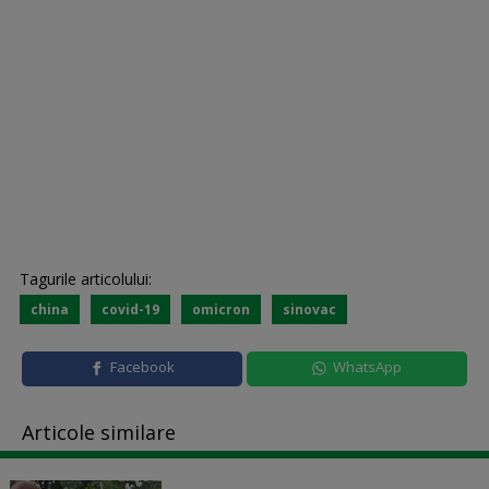
Tagurile articolului:
china
covid-19
omicron
sinovac
Facebook
WhatsApp
Articole similare