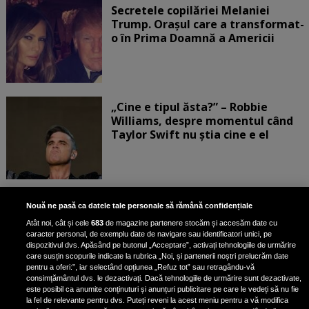
Secretele copilăriei Melaniei
Trump. Orașul care a transformat-
o în Prima Doamnă a Americii
„Cine e tipul ăsta?” – Robbie
Williams, despre momentul când
Taylor Swift nu știa cine e el
Bruce Dickinson, solistul trupei
Nouă ne pasă ca datele tale personale să rămână confidențiale
Iron Maiden, şi-a arătat talentul
Atât noi, cât și cele
683
de magazine partenere stocăm și accesăm date cu
de scrimer la un concurs în Franţa
caracter personal, de exemplu date de navigare sau identificatori unici, pe
dispozitivul dvs. Apăsând pe butonul „Acceptare”, activați tehnologiile de urmărire
care susțin scopurile indicate la rubrica „Noi, și partenerii noștri prelucrăm date
pentru a oferi:”, iar selectând opțiunea „Refuz tot” sau retragându-vă
consimțământul dvs. le dezactivați. Dacă tehnologiile de urmărire sunt dezactivate,
este posibil ca anumite conținuturi și anunțuri publicitare pe care le vedeți să nu fie
Nicki Minaj, acuzată de agresiune
la fel de relevante pentru dvs. Puteți reveni la acest meniu pentru a vă modifica