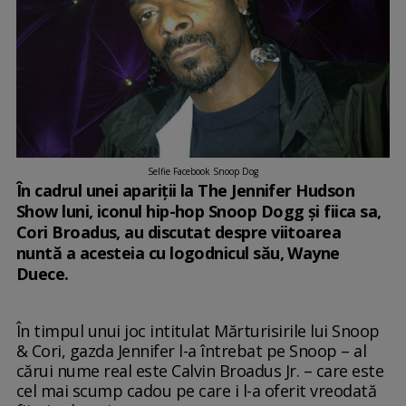
Selfie Facebook Snoop Dog
În cadrul unei apariții la The Jennifer Hudson
Show luni, iconul hip-hop Snoop Dogg și fiica sa,
Cori Broadus, au discutat despre viitoarea
nuntă a acesteia cu logodnicul său, Wayne
Duece.
În timpul unui joc intitulat Mărturisirile lui Snoop
& Cori, gazda Jennifer l-a întrebat pe Snoop – al
cărui nume real este Calvin Broadus Jr. – care este
cel mai scump cadou pe care i l-a oferit vreodată