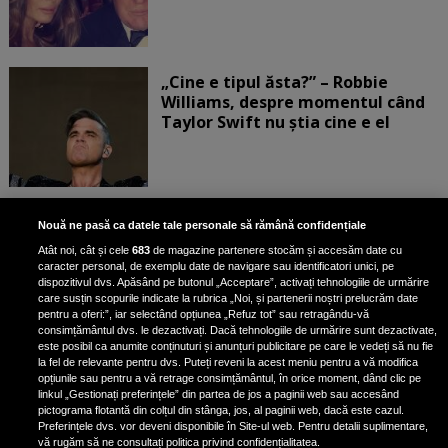
„Cine e tipul ăsta?” – Robbie
Williams, despre momentul când
Taylor Swift nu știa cine e el
Bruce Dickinson, solistul trupei
Nouă ne pasă ca datele tale personale să rămână confidențiale
Iron Maiden, şi-a arătat talentul
Atât noi, cât și cele
683
de magazine partenere stocăm și accesăm date cu
de scrimer la un concurs în Franţa
caracter personal, de exemplu date de navigare sau identificatori unici, pe
dispozitivul dvs. Apăsând pe butonul „Acceptare”, activați tehnologiile de urmărire
care susțin scopurile indicate la rubrica „Noi, și partenerii noștri prelucrăm date
pentru a oferi:”, iar selectând opțiunea „Refuz tot” sau retragându-vă
consimțământul dvs. le dezactivați. Dacă tehnologiile de urmărire sunt dezactivate,
este posibil ca anumite conținuturi și anunțuri publicitare pe care le vedeți să nu fie
Nicki Minaj, acuzată de agresiune
la fel de relevante pentru dvs. Puteți reveni la acest meniu pentru a vă modifica
de fostul manager: Detalii șocante
opțiunile sau pentru a vă retrage consimțământul, în orice moment, dând clic pe
linkul „Gestionați preferințele” din partea de jos a paginii web sau accesând
din proces
pictograma flotantă din colțul din stânga, jos, al paginii web, dacă este cazul.
Nicki Minaj le-a lăudat pe...
Preferințele dvs. vor deveni disponibile în Site-ul web. Pentru detalii suplimentare,
vă rugăm să ne consultați politica privind confidențialitatea.