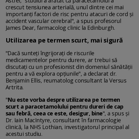
Astfel, "studiul a arătat că paracetamolul a
crescut tensiunea arterială, unul dintre cei mai
importanți factori de risc pentru atacuri de cord și
accident vascular cerebral", a spus profesorul
James Dear, farmacolog clinic la Edinburgh.
Utilizarea pe termen scurt, mai sigură
"Dacă sunteți îngrijorați de riscurile
medicamentelor pentru durere, ar trebui să
discutați cu un profesionist din domeniul sănătății
pentru a vă explora opțiunile", a declarat dr.
Benjamin Ellis, reumatolog consultant la Versus
Artrita.
"
Nu este vorba despre utilizarea pe termen
scurt a paracetamolului pentru dureri de cap
sau febră, ceea ce este, desigur, bine
", a spus și
Dr. Iain MacIntyre, consultant în farmacologie
clinică, la NHS Lothian, investigatorul principal al
acestui studiu.