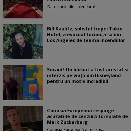
Date cheie din calendarul...
Bill Kaulitz, solistul trupei Tokio
Hotel, a evacuat locuinţa sa din
Los Angeles de teama incendiilor
Șocant! Un bărbat a fost arestat și
interzis pe viață din Disneyland
pentru un motiv incredibil
Comisia Europeană respinge
acuzaţiile de cenzură fornulate de
Mark Zuckerberg
Comisia Europeană a respins...