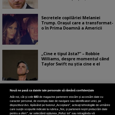
Secretele copilăriei Melaniei
Trump. Orașul care a transformat-
o în Prima Doamnă a Americii
„Cine e tipul ăsta?” – Robbie
Williams, despre momentul când
Taylor Swift nu știa cine e el
Bruce Dickinson, solistul trupei
Nouă ne pasă ca datele tale personale să rămână confidențiale
Iron Maiden, şi-a arătat talentul
Atât noi, cât și cele
683
de magazine partenere stocăm și accesăm date cu
de scrimer la un concurs în Franţa
caracter personal, de exemplu date de navigare sau identificatori unici, pe
dispozitivul dvs. Apăsând pe butonul „Acceptare”, activați tehnologiile de urmărire
care susțin scopurile indicate la rubrica „Noi, și partenerii noștri prelucrăm date
pentru a oferi:”, iar selectând opțiunea „Refuz tot” sau retragându-vă