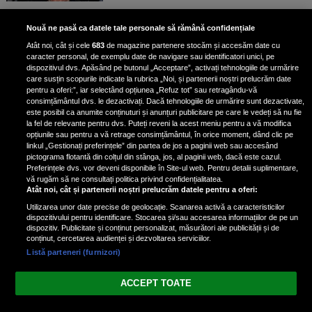
Bruce Dickinson, solistul trupei
Nouă ne pasă ca datele tale personale să rămână confidențiale
Iron Maiden, şi-a arătat talentul
Atât noi, cât și cele
683
de magazine partenere stocăm și accesăm date cu
de scrimer la un concurs în Franţa
caracter personal, de exemplu date de navigare sau identificatori unici, pe
dispozitivul dvs. Apăsând pe butonul „Acceptare”, activați tehnologiile de urmărire
care susțin scopurile indicate la rubrica „Noi, și partenerii noștri prelucrăm date
pentru a oferi:”, iar selectând opțiunea „Refuz tot” sau retragându-vă
consimțământul dvs. le dezactivați. Dacă tehnologiile de urmărire sunt dezactivate,
este posibil ca anumite conținuturi și anunțuri publicitare pe care le vedeți să nu fie
Nicki Minaj, acuzată de agresiune
la fel de relevante pentru dvs. Puteți reveni la acest meniu pentru a vă modifica
de fostul manager: Detalii șocante
opțiunile sau pentru a vă retrage consimțământul, în orice moment, dând clic pe
linkul „Gestionați preferințele” din partea de jos a paginii web sau accesând
din proces
pictograma flotantă din colțul din stânga, jos, al paginii web, dacă este cazul.
Nicki Minaj le-a lăudat pe...
Preferințele dvs. vor deveni disponibile în Site-ul web. Pentru detalii suplimentare,
vă rugăm să ne consultați politica privind confidențialitatea.
Atât noi, cât și partenerii noștri prelucrăm datele pentru a oferi:
Utilizarea unor date precise de geolocație. Scanarea activă a caracteristicilor
dispozitivului pentru identificare. Stocarea și/sau accesarea informațiilor de pe un
dispozitiv. Publicitate și conținut personalizat, măsurători ale publicității și de
conținut, cercetarea audienței și dezvoltarea serviciilor.
Listă parteneri (furnizori)
Vezi varianta Desktop
ACCEPT TOATE
Politica de confidențialitate
Politica cookies
Gestionați preferințele
|
|