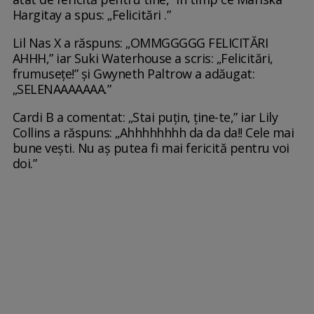
Hargitay a spus: „Felicitări .”
Lil Nas X a răspuns: „OMMGGGGG FELICITĂRI
AHHH,” iar Suki Waterhouse a scris: „Felicitări,
frumusețe!” și Gwyneth Paltrow a adăugat:
„SELENAAAAAAA.”
Cardi B a comentat: „Stai puțin, ține-te,” iar Lily
Collins a răspuns: „Ahhhhhhhh da da da!! Cele mai
bune vești. Nu aș putea fi mai fericită pentru voi
doi.”