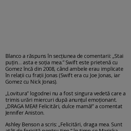
Blanco a răspuns în secțiunea de comentarii: „Stai
puțin… asta e soția mea.” Swift este prietenă cu
Gomez încă din 2008, când ambele erau implicate
în relații cu frații Jonas (Swift era cu Joe Jonas, iar
Gomez cu Nick Jonas).
„Lovitura” logodnei nu a fost singura vedetă care a
trimis urări miercuri după anunțul emoționant.
„DRAGA MEA!! Felicitări, dulce mamă!” a comentat
Jennifer Aniston.
Ashley Benson a scris: „Felicitări, draga mea. Sunt
atât de fericită pentru tine,” în timp ce Mariska