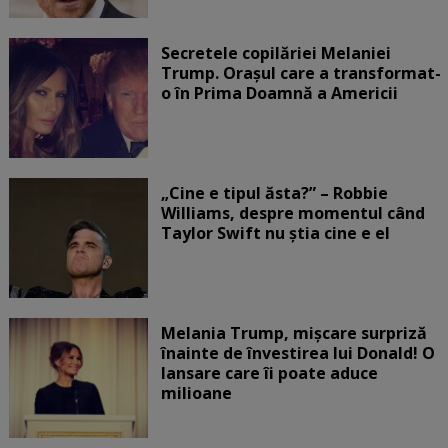
Secretele copilăriei Melaniei
Trump. Orașul care a transformat-
o în Prima Doamnă a Americii
„Cine e tipul ăsta?” – Robbie
Williams, despre momentul când
Taylor Swift nu știa cine e el
Melania Trump, mișcare surpriză
înainte de învestirea lui Donald! O
lansare care îi poate aduce
milioane