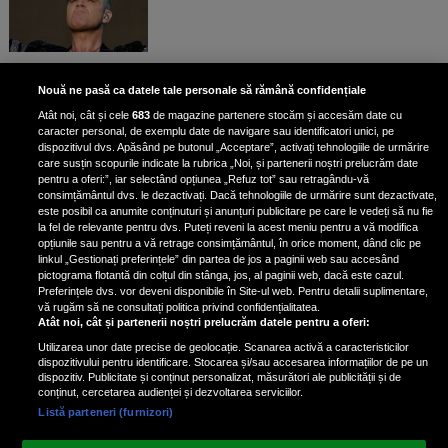
Bruce Dickinson, solistul trupei
Nouă ne pasă ca datele tale personale să rămână confidențiale
Iron Maiden, şi-a arătat talentul
Atât noi, cât și cele
683
de magazine partenere stocăm și accesăm date cu
de scrimer la un concurs în Franţa
caracter personal, de exemplu date de navigare sau identificatori unici, pe
dispozitivul dvs. Apăsând pe butonul „Acceptare”, activați tehnologiile de urmărire
care susțin scopurile indicate la rubrica „Noi, și partenerii noștri prelucrăm date
pentru a oferi:”, iar selectând opțiunea „Refuz tot” sau retragându-vă
consimțământul dvs. le dezactivați. Dacă tehnologiile de urmărire sunt dezactivate,
este posibil ca anumite conținuturi și anunțuri publicitare pe care le vedeți să nu fie
Nicki Minaj, acuzată de agresiune
la fel de relevante pentru dvs. Puteți reveni la acest meniu pentru a vă modifica
de fostul manager: Detalii șocante
opțiunile sau pentru a vă retrage consimțământul, în orice moment, dând clic pe
linkul „Gestionați preferințele” din partea de jos a paginii web sau accesând
din proces
pictograma flotantă din colțul din stânga, jos, al paginii web, dacă este cazul.
Nicki Minaj le-a lăudat pe...
Preferințele dvs. vor deveni disponibile în Site-ul web. Pentru detalii suplimentare,
vă rugăm să ne consultați politica privind confidențialitatea.
Atât noi, cât și partenerii noștri prelucrăm datele pentru a oferi:
Utilizarea unor date precise de geolocație. Scanarea activă a caracteristicilor
dispozitivului pentru identificare. Stocarea și/sau accesarea informațiilor de pe un
dispozitiv. Publicitate și conținut personalizat, măsurători ale publicității și de
conținut, cercetarea audienței și dezvoltarea serviciilor.
Listă parteneri (furnizori)