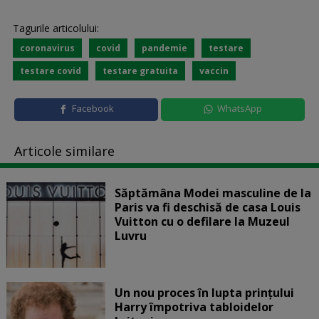
Tagurile articolului:
coronavirus
covid
pandemie
testare
testare covid
testare gratuita
vaccin
Facebook
WhatsApp
Articole similare
Săptămâna Modei masculine de la
Paris va fi deschisă de casa Louis
Vuitton cu o defilare la Muzeul
Luvru
Un nou proces în lupta prinţului
Harry împotriva tabloidelor