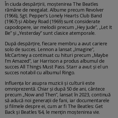
În ciuda despărțirii, moștenirea The Beatles
rămâne de neegalat. Albume precum Revolver
(1966), Sgt. Pepper’s Lonely Hearts Club Band
(1967) și Abbey Road (1969) sunt considerate
capodopere, iar melodii precum „Hey Jude”, „Let It
Be” și „Yesterday” sunt clasice atemporale.
După despărțire, fiecare membru a avut cariere
solo de succes. Lennon a lansat „Imagine”,
McCartney a continuat cu hituri precum „Maybe
I’m Amazed”, iar Harrison a produs albumul de
succes All Things Must Pass. Starr a avut și el un
succes notabil cu albumul Ringo.
Influența lor asupra muzicii și culturii este
omniprezentă. Chiar și după 50 de ani, cântece
precum „Now and Then”, lansat în 2023, continuă
să aducă noi generații de fani, iar documentarele
și filmele despre ei, cum ar fi The Beatles: Get
Back și Beatles ’64, le mențin moștenirea vie.