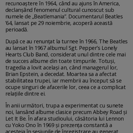
recunoaștere în 1964, când au ajuns în America,
declanșând fenomenul cultural cunoscut sub
numele de „Beatlemania”. Documentarul Beatles
’64, lansat pe 29 noiembrie, acoperă această
perioadă.
După ce au renunțat la turnee în 1966, The Beatles
au lansat în 1967 albumul Sgt. Pepper’s Lonely
Hearts Club Band, considerat unul dintre cele mai
de succes albume din toate timpurile. Totuși,
tragedia a lovit același an, când managerul lor,
Brian Epstein, a decedat. Moartea sa a afectat
stabilitatea trupei, iar membrii au început să se
ocupe singuri de afacerile lor, ceea ce a complicat
relațiile dintre ei.
În anii următori, trupa a experimentat cu sunete
noi, lansând albume clasice precum Abbey Road și
Let It Be. În afara studioului, căsătoria lui Lennon
cu Yoko Ono în 1969 și prezența constantă a
acesteia în sesiunile de înregistrare au generat