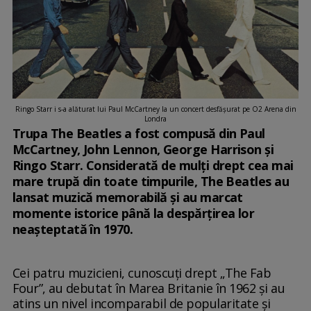
Ringo Starr i s-a alăturat lui Paul McCartney la un concert desfăşurat pe O2 Arena din
Londra
Trupa The Beatles a fost compusă din Paul
McCartney, John Lennon, George Harrison și
Ringo Starr. Considerată de mulți drept cea mai
mare trupă din toate timpurile, The Beatles au
lansat muzică memorabilă și au marcat
momente istorice până la despărțirea lor
neașteptată în 1970.
Cei patru muzicieni, cunoscuți drept „The Fab
Four”, au debutat în Marea Britanie în 1962 și au
atins un nivel incomparabil de popularitate și