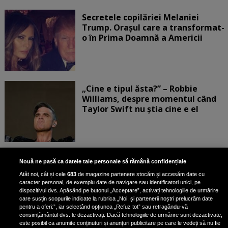
Secretele copilăriei Melaniei
Trump. Orașul care a transformat-
o în Prima Doamnă a Americii
„Cine e tipul ăsta?” – Robbie
Williams, despre momentul când
Taylor Swift nu știa cine e el
Bruce Dickinson, solistul trupei
Nouă ne pasă ca datele tale personale să rămână confidențiale
Iron Maiden, şi-a arătat talentul
Atât noi, cât și cele
683
de magazine partenere stocăm și accesăm date cu
de scrimer la un concurs în Franţa
caracter personal, de exemplu date de navigare sau identificatori unici, pe
dispozitivul dvs. Apăsând pe butonul „Acceptare”, activați tehnologiile de urmărire
care susțin scopurile indicate la rubrica „Noi, și partenerii noștri prelucrăm date
pentru a oferi:”, iar selectând opțiunea „Refuz tot” sau retragându-vă
consimțământul dvs. le dezactivați. Dacă tehnologiile de urmărire sunt dezactivate,
este posibil ca anumite conținuturi și anunțuri publicitare pe care le vedeți să nu fie