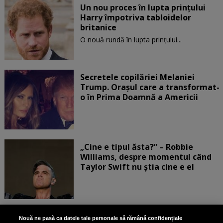
Un nou proces în lupta prinţului
Harry împotriva tabloidelor
britanice
O nouă rundă în lupta prinţului...
Secretele copilăriei Melaniei
Trump. Orașul care a transformat-
o în Prima Doamnă a Americii
„Cine e tipul ăsta?” – Robbie
Williams, despre momentul când
Taylor Swift nu știa cine e el
Bruce Dickinson, solistul trupei
Nouă ne pasă ca datele tale personale să rămână confidențiale