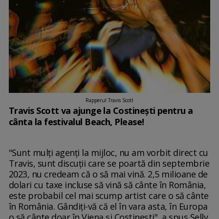
Rapperul Travis Scott
Travis Scott va ajunge la Costineşti pentru a
cânta la festivalul Beach, Please!
"Sunt mulți agenți la mijloc, nu am vorbit direct cu
Travis, sunt discuții care se poartă din septembrie
2023, nu credeam că o să mai vină. 2,5 milioane de
dolari cu taxe incluse să vină să cânte în România,
este probabil cel mai scump artist care o să cânte
în România. Gândiți-vă că el în vara asta, în Europa
o să cânte doar în Viena și Costinești", a spus Selly,