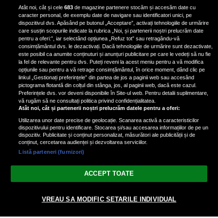
Iron Maiden, şi-a arătat talentul
Atât noi, cât și cele
683
de magazine partenere stocăm și accesăm date cu
de scrimer la un concurs în Franţa
caracter personal, de exemplu date de navigare sau identificatori unici, pe
dispozitivul dvs. Apăsând pe butonul „Acceptare”, activați tehnologiile de urmărire
care susțin scopurile indicate la rubrica „Noi, și partenerii noștri prelucrăm date
pentru a oferi:”, iar selectând opțiunea „Refuz tot” sau retragându-vă
consimțământul dvs. le dezactivați. Dacă tehnologiile de urmărire sunt dezactivate,
este posibil ca anumite conținuturi și anunțuri publicitare pe care le vedeți să nu fie
Nicki Minaj, acuzată de agresiune
la fel de relevante pentru dvs. Puteți reveni la acest meniu pentru a vă modifica
de fostul manager: Detalii șocante
opțiunile sau pentru a vă retrage consimțământul, în orice moment, dând clic pe
linkul „Gestionați preferințele” din partea de jos a paginii web sau accesând
din proces
pictograma flotantă din colțul din stânga, jos, al paginii web, dacă este cazul.
Nicki Minaj le-a lăudat pe...
Preferințele dvs. vor deveni disponibile în Site-ul web. Pentru detalii suplimentare,
vă rugăm să ne consultați politica privind confidențialitatea.
Atât noi, cât și partenerii noștri prelucrăm datele pentru a oferi:
Utilizarea unor date precise de geolocație. Scanarea activă a caracteristicilor
dispozitivului pentru identificare. Stocarea și/sau accesarea informațiilor de pe un
dispozitiv. Publicitate și conținut personalizat, măsurători ale publicității și de
conținut, cercetarea audienței și dezvoltarea serviciilor.
Listă parteneri (furnizori)
Vezi varianta Desktop
ACCEPT TOATE
Politica de confidențialitate
Politica cookies
Gestionați preferințele
|
|
VREAU SA MODIFIC SETARILE INDIVIDUAL
© 2026 radiodcnews.ro | Toate drepturile rezervate.