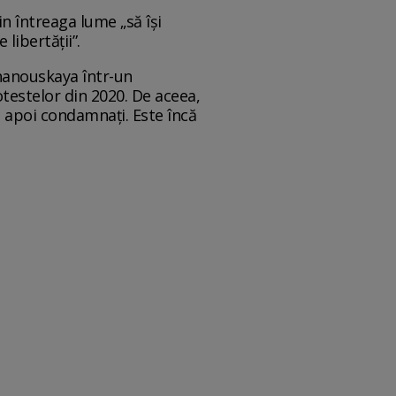
n întreaga lume „să își
libertății”.
khanouskaya într-un
testelor din 2020. De aceea,
i apoi condamnați. Este încă