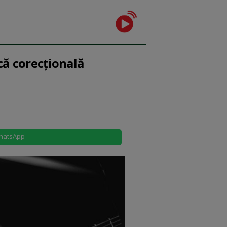
că corecțională
hatsApp