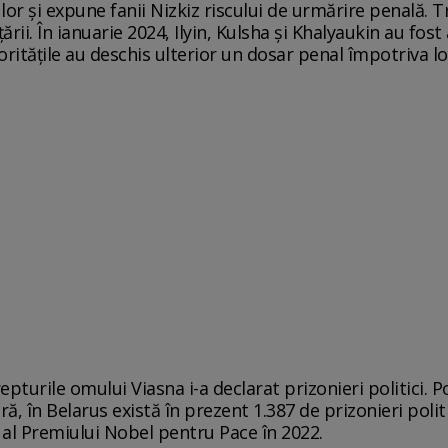
r lor și expune fanii Nizkiz riscului de urmărire penală. 
țării. În ianuarie 2024, Ilyin, Kulsha și Khalyaukin au fost
oritățile au deschis ulterior un dosar penal împotriva lo
epturile omului Viasna i-a declarat prizonieri politici. Po
ă, în Belarus există în prezent 1.387 de prizonieri politi
t al Premiului Nobel pentru Pace în 2022.