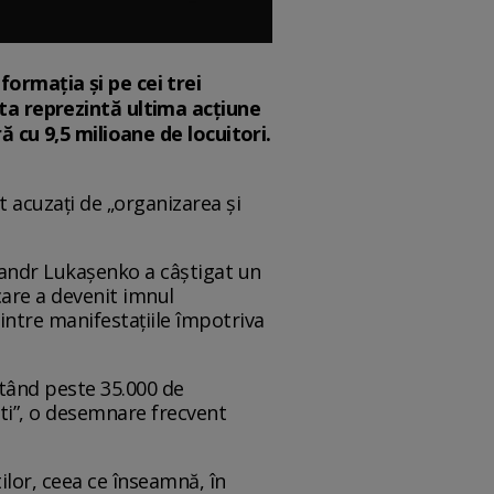
ormația și pe cei trei
ta reprezintă ultima acțiune
ă cu 9,5 milioane de locuitori.
t acuzați de „organizarea și
sandr Lukașenko a câștigat un
care a devenit imnul
intre manifestațiile împotriva
stând peste 35.000 de
ști”, o desemnare frecvent
ilor, ceea ce înseamnă, în