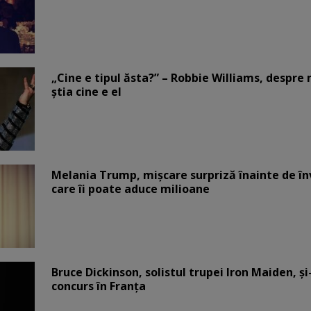
„Cine e tipul ăsta?” – Robbie Williams, despr
știa cine e el
Melania Trump, mișcare surpriză înainte de înv
care îi poate aduce milioane
Bruce Dickinson, solistul trupei Iron Maiden, şi
concurs în Franţa