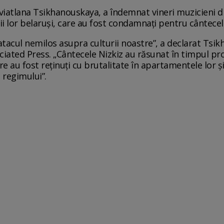
 Sviatlana Tsikhanouskaya, a îndemnat vineri muzicieni di
i lor belaruși, care au fost condamnați pentru cântecele 
atacul nemilos asupra culturii noastre”, a declarat Tsi
iated Press. „Cântecele Nizkiz au răsunat în timpul pro
 au fost reținuți cu brutalitate în apartamentele lor ș
 regimului”.