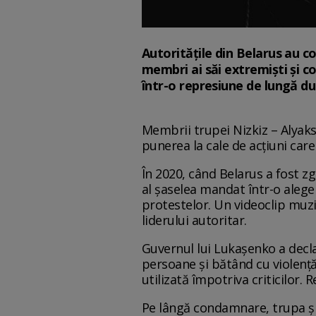
Autoritățile din Belarus au c
membri ai săi extremiști și 
într-o represiune de lungă dur
Membrii trupei Nizkiz – Alyaksa
punerea la cale de acțiuni care
În 2020, când Belarus a fost 
al șaselea mandat într-o aleger
protestelor. Un videoclip muzi
liderului autoritar.
Guvernul lui Lukașenko a decl
persoane și bătând cu violență
utilizată împotriva criticilor.
Pe lângă condamnare, trupa și 