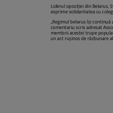
Liderul opoziției din Belarus,
exprime solidaritatea cu colegi
„Regimul belarus își continuă 
comentariu scris adresat Assoc
membrii acestei trupe populare
un act rușinos de răzbunare al