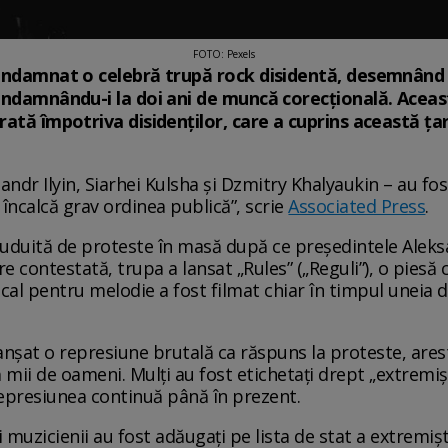
FOTO: Pexels
ondamnat o celebră trupă rock disidentă, desemnând f
condamnându-i la doi ani de muncă corecțională. Aceas
ată împotriva disidenților, care a cuprins această țar
ndr Ilyin, Siarhei Kulsha și Dzmitry Khalyaukin – au fos
 încalcă grav ordinea publică”, scrie
Associated Press
.
zguduită de proteste în masă după ce președintele Alek
e contestată, trupa a lansat „Rules” („Reguli”), o piesă 
cal pentru melodie a fost filmat chiar în timpul uneia d
anșat o represiune brutală ca răspuns la proteste, are
 mii de oameni. Mulți au fost etichetați drept „extremi
 Represiunea continuă până în prezent.
muzicienii au fost adăugați pe lista de stat a extremișt