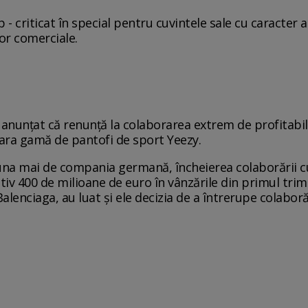
ap - criticat în special pentru cuvintele sale cu caracter 
or comerciale.
 anunțat că renunță la colaborarea extrem de profitab
ara gamă de pantofi de sport Yeezy.
una mai de compania germană, încheierea colaborării c
v 400 de milioane de euro în vânzările din primul trime
lenciaga, au luat și ele decizia de a întrerupe colaboră