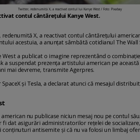
Twitter, redenumită X, a reactivat contul lui Kanye West / Foto: Pixabay
ctivat contul cântărețului Kanye West.
, redenumită X, a reactivat contul cântărețului americ
ului acestuia, a anunţat sâmbătă cotidianul The Wall S
 West a publicat o imagine reprezentând o combinaţie î
sk a suspendat prezenţa artistului american pe această
ni mai devreme, transmite Agerpres.
SpaceX şi Tesla, a declarat atunci că mesajul distribu
st
 american nu publicase niciun mesaj nou pe contul său
fi dat asigurări administratorilor reţelei de socializare
i conţinuturi antisemite şi că nu va folosi un limbaj ofe