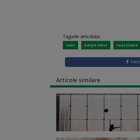
Tagurile articolului:
cont
kanye west
reactivare
Fac
Articole similare