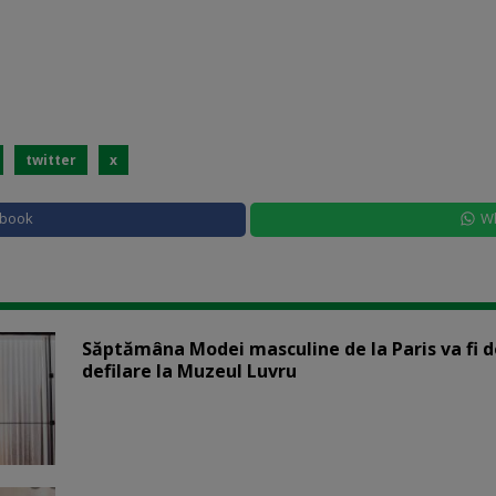
twitter
x
ebook
W
Săptămâna Modei masculine de la Paris va fi d
defilare la Muzeul Luvru