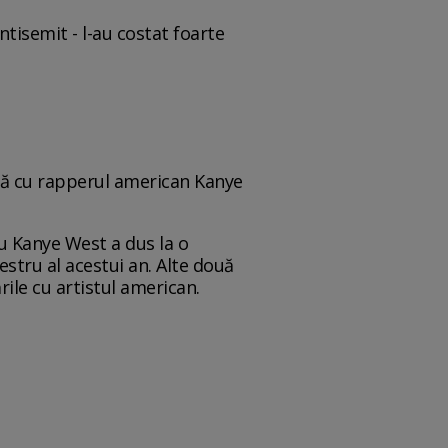
antisemit - l-au costat foarte
ilă cu rapperul american Kanye
u Kanye West a dus la o
stru al acestui an. Alte două
rile cu artistul american.