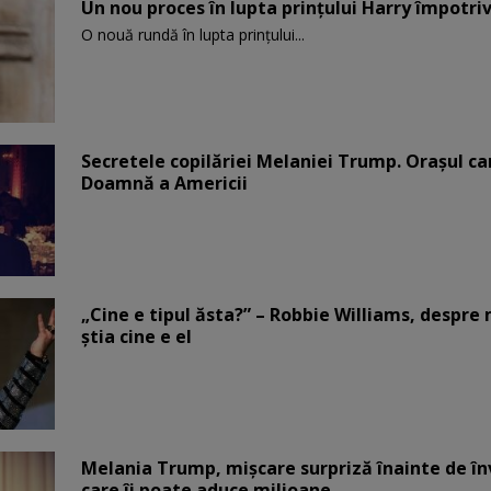
Un nou proces în lupta prinţului Harry împotriv
O nouă rundă în lupta prinţului...
Secretele copilăriei Melaniei Trump. Orașul c
Doamnă a Americii
„Cine e tipul ăsta?” – Robbie Williams, despr
știa cine e el
Melania Trump, mișcare surpriză înainte de înv
care îi poate aduce milioane