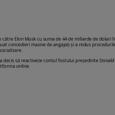
e către Elon Musk cu suma de 44 de miliarde de dolari 
tuat concedieri masive de angajați și a redus proceduri
socializare.
a decis să reactiveze contul fostului președinte Donal
atforma online.