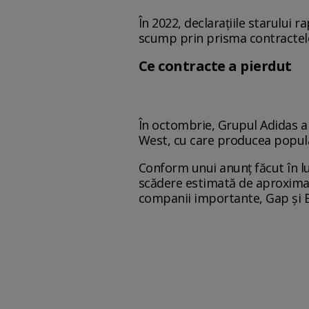
În 2022, declaraţiile starului r
scump prin prisma contractel
Ce contracte a pierdut
În octombrie, Grupul Adidas a
West, cu care producea popul
Conform unui anunț făcut în l
scădere estimată de aproximati
companii importante, Gap și Ba