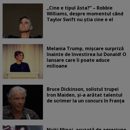
„Cine e tipul ăsta?” – Robbie
Williams, despre momentul când
Taylor Swift nu știa cine e el
Melania Trump, mișcare surpriză
înainte de învestirea lui Donald! O
lansare care îi poate aduce
milioane
Bruce Dickinson, solistul trupei
Iron Maiden, şi-a arătat talentul
de scrimer la un concurs în Franţa
Nicki Minaj, acuzată de agresiune