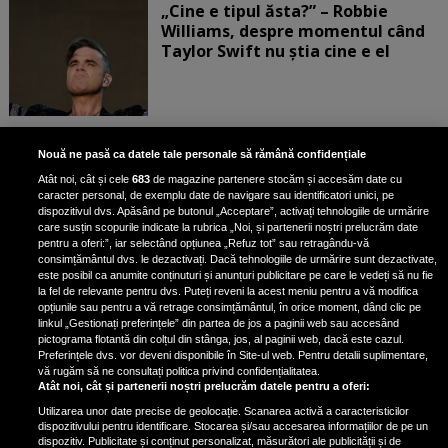
„Cine e tipul ăsta?” – Robbie
Williams, despre momentul când
Taylor Swift nu știa cine e el
Bruce Dickinson, solistul trupei
Nouă ne pasă ca datele tale personale să rămână confidențiale
Iron Maiden, şi-a arătat talentul
Atât noi, cât și cele
683
de magazine partenere stocăm și accesăm date cu
de scrimer la un concurs în Franţa
caracter personal, de exemplu date de navigare sau identificatori unici, pe
dispozitivul dvs. Apăsând pe butonul „Acceptare”, activați tehnologiile de urmărire
care susțin scopurile indicate la rubrica „Noi, și partenerii noștri prelucrăm date
pentru a oferi:”, iar selectând opțiunea „Refuz tot” sau retragându-vă
consimțământul dvs. le dezactivați. Dacă tehnologiile de urmărire sunt dezactivate,
este posibil ca anumite conținuturi și anunțuri publicitare pe care le vedeți să nu fie
Nicki Minaj, acuzată de agresiune
la fel de relevante pentru dvs. Puteți reveni la acest meniu pentru a vă modifica
de fostul manager: Detalii șocante
opțiunile sau pentru a vă retrage consimțământul, în orice moment, dând clic pe
linkul „Gestionați preferințele” din partea de jos a paginii web sau accesând
din proces
pictograma flotantă din colțul din stânga, jos, al paginii web, dacă este cazul.
Nicki Minaj le-a lăudat pe...
Preferințele dvs. vor deveni disponibile în Site-ul web. Pentru detalii suplimentare,
vă rugăm să ne consultați politica privind confidențialitatea.
Atât noi, cât și partenerii noștri prelucrăm datele pentru a oferi:
Utilizarea unor date precise de geolocație. Scanarea activă a caracteristicilor
dispozitivului pentru identificare. Stocarea și/sau accesarea informațiilor de pe un
dispozitiv. Publicitate și conținut personalizat, măsurători ale publicității și de