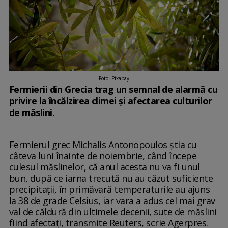
Foto: Pixabay
Fermierii din Grecia trag un semnal de alarmă cu
privire la încălzirea climei și afectarea culturilor
de măslini.
Fermierul grec Michalis Antonopoulos ştia cu
câteva luni înainte de noiembrie, când începe
culesul măslinelor, că anul acesta nu va fi unul
bun, după ce iarna trecută nu au căzut suficiente
precipitaţii, în primăvară temperaturile au ajuns
la 38 de grade Celsius, iar vara a adus cel mai grav
val de căldură din ultimele decenii, sute de măslini
fiind afectaţi, transmite Reuters, scrie Agerpres.