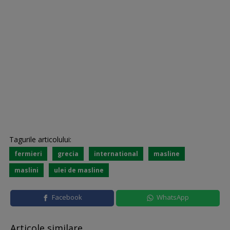
Tagurile articolului:
fermieri
grecia
international
masline
maslini
ulei de masline
Facebook
WhatsApp
Articole similare