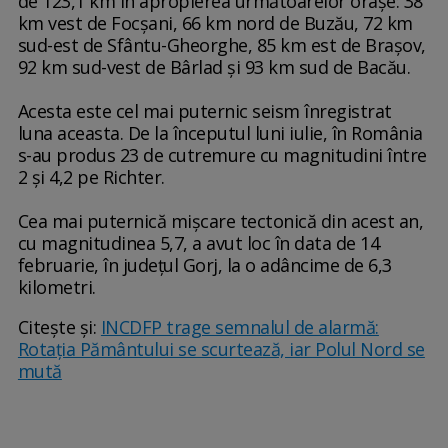
de 123,1 km în apropierea următoarelor oraşe: 38
km vest de Focşani, 66 km nord de Buzău, 72 km
sud-est de Sfântu-Gheorghe, 85 km est de Braşov,
92 km sud-vest de Bârlad şi 93 km sud de Bacău.
Acesta este cel mai puternic seism înregistrat
luna aceasta. De la începutul luni iulie, în România
s-au produs 23 de cutremure cu magnitudini între
2 şi 4,2 pe Richter.
Cea mai puternică mişcare tectonică din acest an,
cu magnitudinea 5,7, a avut loc în data de 14
februarie, în judeţul Gorj, la o adâncime de 6,3
kilometri.
Citește și:
INCDFP trage semnalul de alarmă:
Rotaţia Pământului se scurtează, iar Polul Nord se
mută