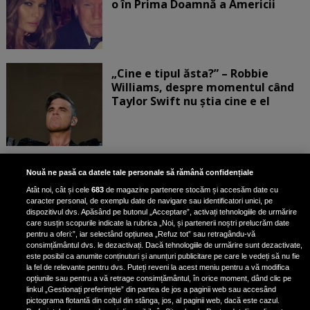
o în Prima Doamnă a Americii
„Cine e tipul ăsta?” – Robbie
Williams, despre momentul când
Taylor Swift nu știa cine e el
Bruce Dickinson, solistul trupei
Nouă ne pasă ca datele tale personale să rămână confidențiale
Iron Maiden, şi-a arătat talentul
Atât noi, cât și cele
683
de magazine partenere stocăm și accesăm date cu
de scrimer la un concurs în Franţa
caracter personal, de exemplu date de navigare sau identificatori unici, pe
dispozitivul dvs. Apăsând pe butonul „Acceptare”, activați tehnologiile de urmărire
care susțin scopurile indicate la rubrica „Noi, și partenerii noștri prelucrăm date
pentru a oferi:”, iar selectând opțiunea „Refuz tot” sau retragându-vă
consimțământul dvs. le dezactivați. Dacă tehnologiile de urmărire sunt dezactivate,
este posibil ca anumite conținuturi și anunțuri publicitare pe care le vedeți să nu fie
Nicki Minaj, acuzată de agresiune
la fel de relevante pentru dvs. Puteți reveni la acest meniu pentru a vă modifica
de fostul manager: Detalii șocante
opțiunile sau pentru a vă retrage consimțământul, în orice moment, dând clic pe
linkul „Gestionați preferințele” din partea de jos a paginii web sau accesând
din proces
pictograma flotantă din colțul din stânga, jos, al paginii web, dacă este cazul.