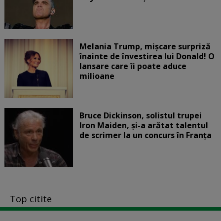
Melania Trump, mișcare surpriză
înainte de învestirea lui Donald! O
lansare care îi poate aduce
milioane
Bruce Dickinson, solistul trupei
Iron Maiden, şi-a arătat talentul
de scrimer la un concurs în Franţa
Top citite