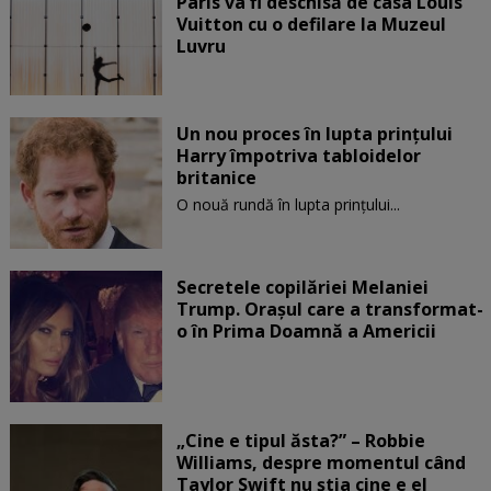
Paris va fi deschisă de casa Louis
Vuitton cu o defilare la Muzeul
Luvru
Un nou proces în lupta prinţului
Harry împotriva tabloidelor
britanice
O nouă rundă în lupta prinţului...
Secretele copilăriei Melaniei
Trump. Orașul care a transformat-
o în Prima Doamnă a Americii
„Cine e tipul ăsta?” – Robbie
Williams, despre momentul când
Taylor Swift nu știa cine e el