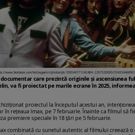
tps://www.facebook.com/ledzeppelin/photos/pb.100044171242484.-2207520000/33433446890
documentar care prezintă originile şi ascensiunea f
in, va fi proiectat pe marile ecrane în 2025, informeaz
achiziţionat proiectul la începutul acestui an, intenţio
în reţeaua Imax, pe 7 februarie. Înainte ca filmul să fi
a premiere speciale în 18 ţări pe 5 februarie.
ax combinată cu sunetul autentic al filmului creează o 