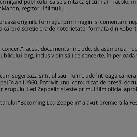
rmiţând publicului să se simtă ca şi cum ar fi acolo, în 
Mahon, regizorul filmului.
rează originile formaţiei prin imagini şi comentarii n
a cărei discreţie era de notorietate, formată din Rober
u-concert", acest documentar include, de asemenea, repr
blicului larg, inclusiv din săli de concerte, în perioada
um sugerează şi titlul său, nu include întreaga carieră 
i în anii 1960. Potrivit unui comunicat de presă, docu
r grupului Led Zeppelin şi este primul film oficial apr
arului "Becoming Led Zeppelin" a avut premiera la Festi