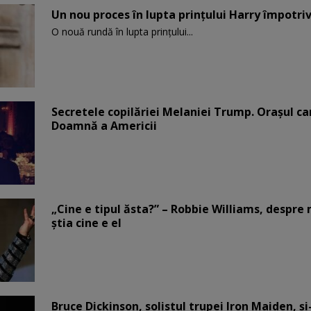
Un nou proces în lupta prinţului Harry împotriv
O nouă rundă în lupta prinţului...
Secretele copilăriei Melaniei Trump. Orașul c
Doamnă a Americii
„Cine e tipul ăsta?” – Robbie Williams, despr
știa cine e el
Bruce Dickinson, solistul trupei Iron Maiden, şi