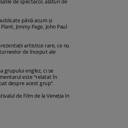
sălile de spectacol, alături de
epublicate până acum şi
t Plant, Jimmy Page, John Paul
ezentaţii artistice rare, ce nu
 turneelor de început ale
a grupului englez, ci se
mentarul este "relatat în
obat despre acest grup".
valul de Film de la Veneţia în