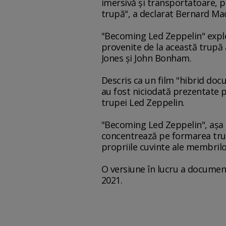
imersivă şi transportatoare, pe
trupă", a declarat Bernard Mac
"Becoming Led Zeppelin" explo
provenite de la această trupă 
Jones şi John Bonham.
Descris ca un film "hibrid doc
au fost niciodată prezentate pu
trupei Led Zeppelin.
"Becoming Led Zeppelin", aşa c
concentrează pe formarea trupe
propriile cuvinte ale membrilo
O versiune în lucru a document
2021.