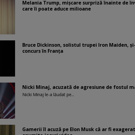
Melania Trump, mișcare surpriză înainte de înv
care îi poate aduce milioane
Bruce Dickinson, solistul trupei Iron Maiden, şi
concurs în Franţa
Nicki Minaj, acuzată de agresiune de fostul m
Nicki Minaj le-a lăudat pe...
Gamerii îl acuză pe Elon Musk că ar fi exagerat