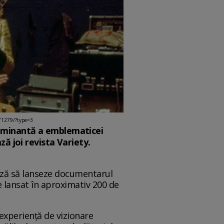
71279/?type=3
ulminantă a emblematicei
ă joi revista Variety.
nează să lanseze documentarul
e lansat în aproximativ 200 de
experienţă de vizionare