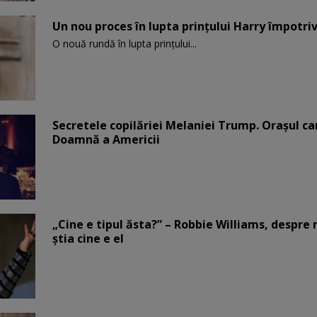
Un nou proces în lupta prinţului Harry împotriv
O nouă rundă în lupta prinţului...
Secretele copilăriei Melaniei Trump. Orașul c
Doamnă a Americii
„Cine e tipul ăsta?” – Robbie Williams, despr
știa cine e el