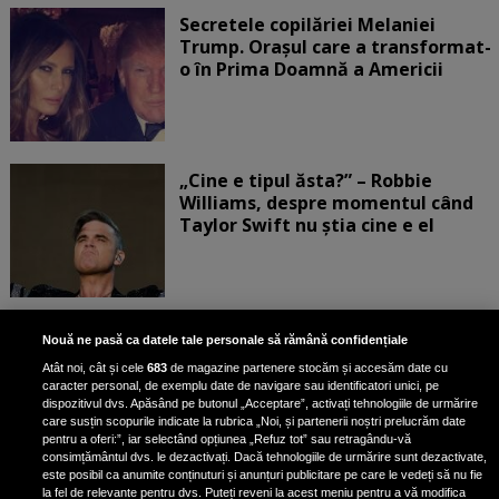
Secretele copilăriei Melaniei
Trump. Orașul care a transformat-
o în Prima Doamnă a Americii
„Cine e tipul ăsta?” – Robbie
Williams, despre momentul când
Taylor Swift nu știa cine e el
Bruce Dickinson, solistul trupei
Nouă ne pasă ca datele tale personale să rămână confidențiale
Iron Maiden, şi-a arătat talentul
Atât noi, cât și cele
683
de magazine partenere stocăm și accesăm date cu
de scrimer la un concurs în Franţa
caracter personal, de exemplu date de navigare sau identificatori unici, pe
dispozitivul dvs. Apăsând pe butonul „Acceptare”, activați tehnologiile de urmărire
care susțin scopurile indicate la rubrica „Noi, și partenerii noștri prelucrăm date
pentru a oferi:”, iar selectând opțiunea „Refuz tot” sau retragându-vă
consimțământul dvs. le dezactivați. Dacă tehnologiile de urmărire sunt dezactivate,
este posibil ca anumite conținuturi și anunțuri publicitare pe care le vedeți să nu fie
Nicki Minaj, acuzată de agresiune
la fel de relevante pentru dvs. Puteți reveni la acest meniu pentru a vă modifica