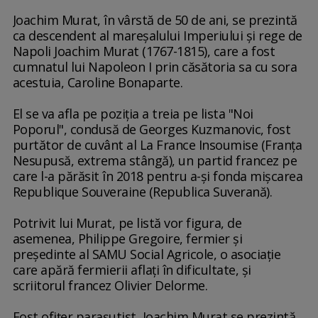
Joachim Murat, în vârstă de 50 de ani, se prezintă
ca descendent al mareşalului Imperiului şi rege de
Napoli Joachim Murat (1767-1815), care a fost
cumnatul lui Napoleon I prin căsătoria sa cu sora
acestuia, Caroline Bonaparte.
El se va afla pe poziţia a treia pe lista "Noi
Poporul", condusă de Georges Kuzmanovic, fost
purtător de cuvânt al La France Insoumise (Franţa
Nesupusă, extrema stângă), un partid francez pe
care l-a părăsit în 2018 pentru a-şi fonda mişcarea
Republique Souveraine (Republica Suverană).
Potrivit lui Murat, pe listă vor figura, de
asemenea, Philippe Gregoire, fermier şi
preşedinte al SAMU Social Agricole, o asociaţie
care apără fermierii aflaţi în dificultate, şi
scriitorul francez Olivier Delorme.
Fost ofiţer paraşutist, Joachim Murat se prezintă