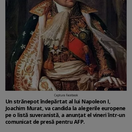
Captura Facebook
Un strănepot îndepărtat al lui Napoleon I,
Joachim Murat, va candida la alegerile europene
pe o listă suveranistă, a anunţat el vineri într-un
comunicat de presă pentru AFP.