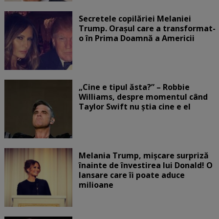
Secretele copilăriei Melaniei
Trump. Orașul care a transformat-
o în Prima Doamnă a Americii
„Cine e tipul ăsta?” – Robbie
Williams, despre momentul când
Taylor Swift nu știa cine e el
Melania Trump, mișcare surpriză
înainte de învestirea lui Donald! O
lansare care îi poate aduce
milioane