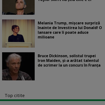
Melania Trump, mișcare surpriză
înainte de învestirea lui Donald! O
lansare care îi poate aduce
milioane
Bruce Dickinson, solistul trupei
Iron Maiden, şi-a arătat talentul
de scrimer la un concurs în Franţa
Top citite