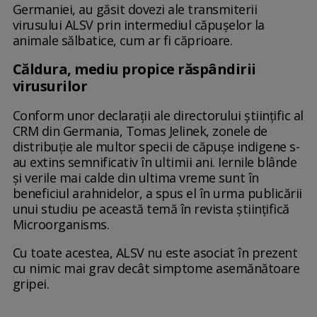
Germaniei, au găsit dovezi ale transmiterii
virusului ALSV prin intermediul căpușelor la
animale sălbatice, cum ar fi căprioare.
Căldura, mediu propice răspândirii
virusurilor
Conform unor declarații ale directorului științific al
CRM din Germania, Tomas Jelinek, zonele de
distribuţie ale multor specii de căpuşe indigene s-
au extins semnificativ în ultimii ani. Iernile blânde
şi verile mai calde din ultima vreme sunt în
beneficiul arahnidelor, a spus el în urma publicării
unui studiu pe această temă în revista ştiinţifică
Microorganisms.
Cu toate acestea, ALSV nu este asociat în prezent
cu nimic mai grav decât simptome asemănătoare
gripei.