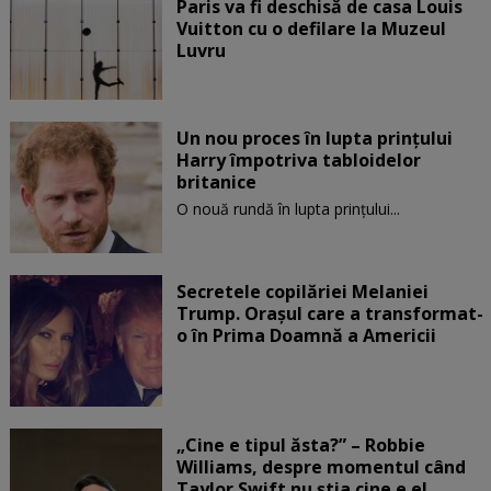
Paris va fi deschisă de casa Louis
Vuitton cu o defilare la Muzeul
Luvru
Un nou proces în lupta prinţului
Harry împotriva tabloidelor
britanice
O nouă rundă în lupta prinţului...
Secretele copilăriei Melaniei
Trump. Orașul care a transformat-
o în Prima Doamnă a Americii
„Cine e tipul ăsta?” – Robbie
Williams, despre momentul când
Taylor Swift nu știa cine e el