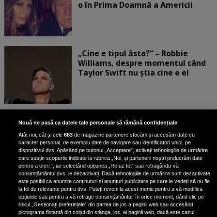
o în Prima Doamnă a Americii
„Cine e tipul ăsta?” – Robbie
Williams, despre momentul când
Taylor Swift nu știa cine e el
Bruce Dickinson, solistul trupei
Nouă ne pasă ca datele tale personale să rămână confidențiale
Iron Maiden, şi-a arătat talentul
Atât noi, cât și cele
683
de magazine partenere stocăm și accesăm date cu
de scrimer la un concurs în Franţa
caracter personal, de exemplu date de navigare sau identificatori unici, pe
dispozitivul dvs. Apăsând pe butonul „Acceptare”, activați tehnologiile de urmărire
care susțin scopurile indicate la rubrica „Noi, și partenerii noștri prelucrăm date
pentru a oferi:”, iar selectând opțiunea „Refuz tot” sau retragându-vă
consimțământul dvs. le dezactivați. Dacă tehnologiile de urmărire sunt dezactivate,
este posibil ca anumite conținuturi și anunțuri publicitare pe care le vedeți să nu fie
Nicki Minaj, acuzată de agresiune
la fel de relevante pentru dvs. Puteți reveni la acest meniu pentru a vă modifica
de fostul manager: Detalii șocante
opțiunile sau pentru a vă retrage consimțământul, în orice moment, dând clic pe
linkul „Gestionați preferințele” din partea de jos a paginii web sau accesând
din proces
pictograma flotantă din colțul din stânga, jos, al paginii web, dacă este cazul.