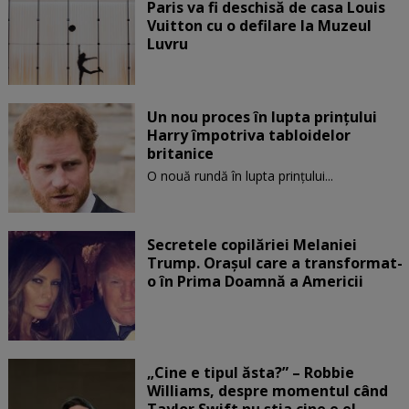
Paris va fi deschisă de casa Louis
Vuitton cu o defilare la Muzeul
Luvru
Un nou proces în lupta prinţului
Harry împotriva tabloidelor
britanice
O nouă rundă în lupta prinţului...
Secretele copilăriei Melaniei
Trump. Orașul care a transformat-
o în Prima Doamnă a Americii
„Cine e tipul ăsta?” – Robbie
Williams, despre momentul când
Taylor Swift nu știa cine e el