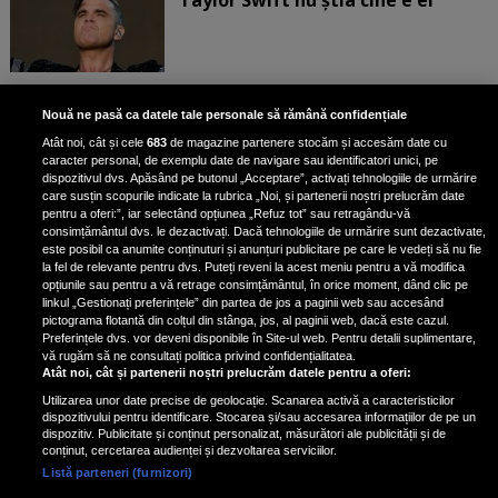
Bruce Dickinson, solistul trupei
Nouă ne pasă ca datele tale personale să rămână confidențiale
Iron Maiden, şi-a arătat talentul
Atât noi, cât și cele
683
de magazine partenere stocăm și accesăm date cu
de scrimer la un concurs în Franţa
caracter personal, de exemplu date de navigare sau identificatori unici, pe
dispozitivul dvs. Apăsând pe butonul „Acceptare”, activați tehnologiile de urmărire
care susțin scopurile indicate la rubrica „Noi, și partenerii noștri prelucrăm date
pentru a oferi:”, iar selectând opțiunea „Refuz tot” sau retragându-vă
consimțământul dvs. le dezactivați. Dacă tehnologiile de urmărire sunt dezactivate,
este posibil ca anumite conținuturi și anunțuri publicitare pe care le vedeți să nu fie
Nicki Minaj, acuzată de agresiune
la fel de relevante pentru dvs. Puteți reveni la acest meniu pentru a vă modifica
de fostul manager: Detalii șocante
opțiunile sau pentru a vă retrage consimțământul, în orice moment, dând clic pe
linkul „Gestionați preferințele” din partea de jos a paginii web sau accesând
din proces
pictograma flotantă din colțul din stânga, jos, al paginii web, dacă este cazul.
Nicki Minaj le-a lăudat pe...
Preferințele dvs. vor deveni disponibile în Site-ul web. Pentru detalii suplimentare,
vă rugăm să ne consultați politica privind confidențialitatea.
Atât noi, cât și partenerii noștri prelucrăm datele pentru a oferi:
Utilizarea unor date precise de geolocație. Scanarea activă a caracteristicilor
dispozitivului pentru identificare. Stocarea și/sau accesarea informațiilor de pe un
dispozitiv. Publicitate și conținut personalizat, măsurători ale publicității și de
conținut, cercetarea audienței și dezvoltarea serviciilor.
Listă parteneri (furnizori)