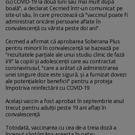
cu) COVID-19 la două luni sau mai mult după
boală", a declarat Cecmed într-un comunicat pe
site-ul său, în care precizează că "vaccinul poate fi
administrat oricărei persoane aflate în
convalescenţă cu vârsta peste doi ani".
Cecmed a afirmat că aprobarea Soberana Plus
pentru minorii în convalescenţă se bazează pe
"rezultatele parţiale ale unui studiu clinic de fază
I/II" la copiii şi adolescenţii care au contractat
coronavirusul, "care a arătat că administrarea
unei singure doze este sigură, şi a furnizat dovezi
ale potenţialelor beneficii" pentru a proteja
împotriva reinfectării cu COVID-19.
Acelaşi vaccin a fost aprobat în septembrie anul
trecut pentru adulţii peste 19 ani aflaţi în
convalescenţă.
Totodată, vaccinarea cu cea de-a treia doză a
început săptămâna aceasta în patru