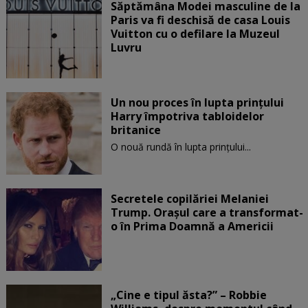
Săptămâna Modei masculine de la
Paris va fi deschisă de casa Louis
Vuitton cu o defilare la Muzeul
Luvru
Un nou proces în lupta prinţului
Harry împotriva tabloidelor
britanice
O nouă rundă în lupta prinţului...
Secretele copilăriei Melaniei
Trump. Orașul care a transformat-
o în Prima Doamnă a Americii
„Cine e tipul ăsta?” – Robbie