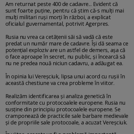
Am returnat peste 400 de cadavre... Evident că
sunt foarte puţine, pentru că ştim că-s mulţi mai
mulţi militari ruşi morţi în război, a explicat
oficialul guvernamental, potrivit Agerpres.
Rusia nu vrea ca cetăţenii săi să vadă că este
predat un număr mare de cadavre. Îşi dă seama ce
potenţial exploziv are un astfel de demers, aşa că
o face aproape în secret, nu public, şi încearcă să
nu ne predea nouă niciun cadavru, a adăugat ea.
În opinia lui Vereşciuk, lipsa unui acord cu ruşii în
această chestiune va crea probleme în viitor.
Realizăm identificarea şi analiza genetică în
conformitate cu protocoalele europene. Rusia nu
susţine din principiu protocoalele europene. Se
cramponează de practicile sale barbare medievale
şi de propriile sale protocoale, a acuzat Vereşciuk.