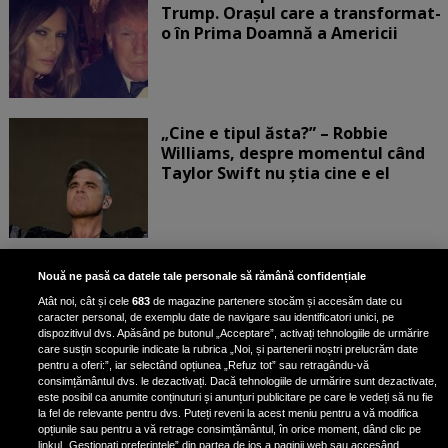
Trump. Orașul care a transformat-
o în Prima Doamnă a Americii
„Cine e tipul ăsta?” – Robbie
Williams, despre momentul când
Taylor Swift nu știa cine e el
Bruce Dickinson, solistul trupei
Nouă ne pasă ca datele tale personale să rămână confidențiale
Iron Maiden, şi-a arătat talentul
Atât noi, cât și cele
683
de magazine partenere stocăm și accesăm date cu
de scrimer la un concurs în Franţa
caracter personal, de exemplu date de navigare sau identificatori unici, pe
dispozitivul dvs. Apăsând pe butonul „Acceptare”, activați tehnologiile de urmărire
care susțin scopurile indicate la rubrica „Noi, și partenerii noștri prelucrăm date
pentru a oferi:”, iar selectând opțiunea „Refuz tot” sau retragându-vă
consimțământul dvs. le dezactivați. Dacă tehnologiile de urmărire sunt dezactivate,
este posibil ca anumite conținuturi și anunțuri publicitare pe care le vedeți să nu fie
Nicki Minaj, acuzată de agresiune
la fel de relevante pentru dvs. Puteți reveni la acest meniu pentru a vă modifica
de fostul manager: Detalii șocante
opțiunile sau pentru a vă retrage consimțământul, în orice moment, dând clic pe
linkul „Gestionați preferințele” din partea de jos a paginii web sau accesând