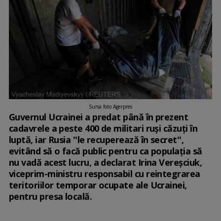
Sursa foto Agerpres
Guvernul Ucrainei a predat până în prezent
cadavrele a peste 400 de militari ruşi căzuţi în
luptă, iar Rusia ''le recuperează în secret'',
evitând să o facă public pentru ca populaţia să
nu vadă acest lucru, a declarat Irina Vereşciuk,
viceprim-ministru responsabil cu reintegrarea
teritoriilor temporar ocupate ale Ucrainei,
pentru presa locală.