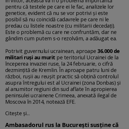
În viitor, aceasta va fi o problemă importantă
pentru că testele pe care ei le fac, analizele lor
genetice, evident că nu se vor potrivi şi este
posibil să nu coincidă cadavrele pe care ni le
predau cu listele noastre (cu militarii decedaţi).
Este o problemă cu care ne confruntăm, dar ne
gândim cum putem s-o rezolvăm, a adăugat ea.
Potrivit guvernului ucrainean, aproape
36.000 de
militari ruşi au murit
pe teritoriul Ucrainei de la
începerea invaziei ruse, la 24 februarie, o cifră
dezminţită de Kremlin. În aproape patru luni de
război, ruşii au reuşit practic să obţină controlul
asupra întregului est al Ucrainei (zona Donbas) şi
al anumitor regiuni din sud aflate în apropierea
peninsulei ucrainene Crimeea, anexată ilegal de
Moscova în 2014, notează EFE.
Citește și...
Ambasadorul rus la București susține că