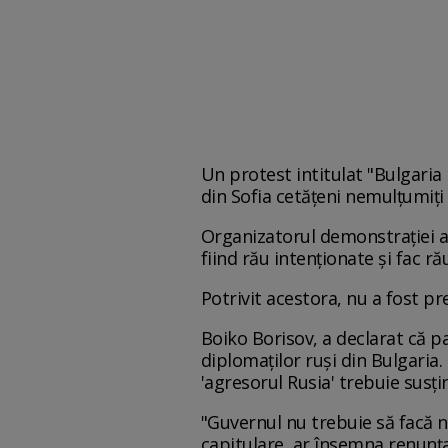
Un protest intitulat "Bulgaria
din Sofia cetăţeni nemulţumiţi 
Organizatorul demonstraţiei a f
fiind rău intenţionate şi fac r
Potrivit acestora, nu a fost pre
Boiko Borisov, a declarat că pa
diplomaţilor ruşi din Bulgaria
'agresorul Rusia' trebuie susţi
"Guvernul nu trebuie să facă n
capitulare, ar însemna renunţa