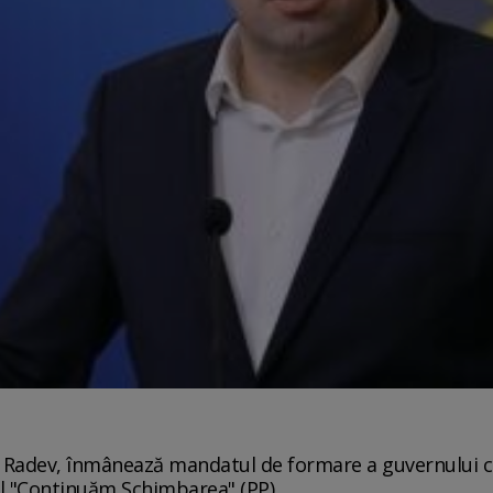
 Radev, înmânează mandatul de formare a guvernului ca
l "Continuăm Schimbarea" (PP).