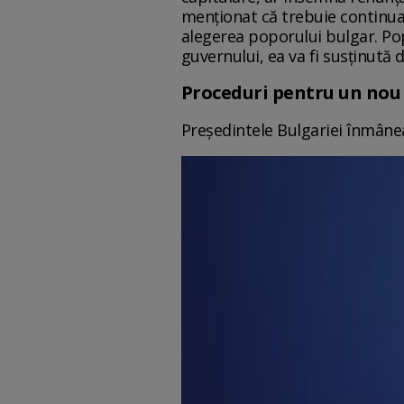
menţionat că trebuie continuat
alegerea poporului bulgar. Pop
guvernului, ea va fi susţinută 
Proceduri pentru un nou
Preşedintele Bulgariei înmân