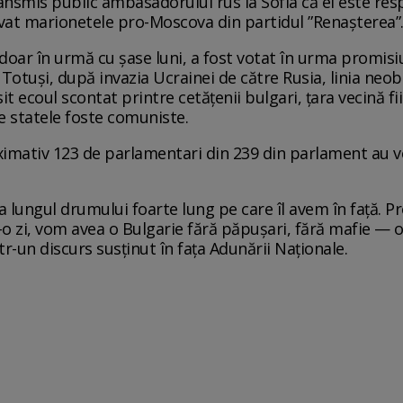
transmis public ambasadorului rus la Sofia că el este re
tivat marionetele pro-Moscova din partidul ”Renașterea”
 doar în urmă cu șase luni, a fost votat în urma promisiu
Totuși, după invazia Ucrainei de către Rusia, linia neobi
t ecoul scontat printre cetățenii bulgari, țara vecină fi
e statele foste comuniste.
imativ 123 de parlamentari din 239 din parlament au v
a lungul drumului foarte lung pe care îl avem în față. 
tr-o zi, vom avea o Bulgarie fără păpușari, fără mafie —
r-un discurs susținut în fața Adunării Naționale.