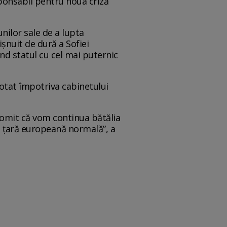
sponsabil pentru noua criză
.
nilor sale de a lupta
șnuit de dură a Sofiei
ind statul cu cel mai puternic
otat împotriva cabinetului
Promit că vom continua bătălia
 o țară europeană normală”, a