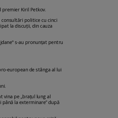
 premier Kiril Petkov.
onsultări politice cu cinci
pat la discuţii, din cauza
rajdane" s-au pronunţat pentru
pro-european de stânga al lui
ni.
t vina pe „brațul lung al
oi până la exterminare” după