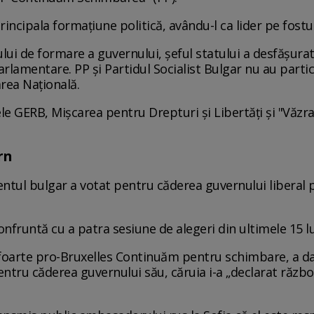
cipala formațiune politică, avându-l ca lider pe fostul
i de formare a guvernului, şeful statului a desfăşurat c
rlamentare. PP şi Partidul Socialist Bulgar nu au partici
area Naţională.
dele GERB, Mişcarea pentru Drepturi şi Libertăţi şi "Văz
rn
ntul bulgar a votat pentru căderea guvernului liberal 
nfruntă cu a patra sesiune de alegeri din ultimele 15 lu
ui foarte pro-Bruxelles Continuăm pentru schimbare, a da
entru căderea guvernului său, căruia i-a „declarat răzb