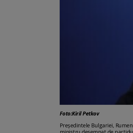
Foto:Kiril Petkov
Preşedintele Bulgariei, Rumen
ministru desemnat de partidu