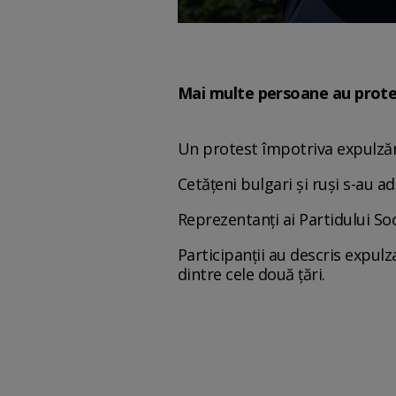
Mai multe persoane au protest
Un protest împotriva expulzării
Cetăţeni bulgari şi ruşi s-au a
Reprezentanţi ai Partidului Soc
Participanţii au descris expulz
dintre cele două ţări.