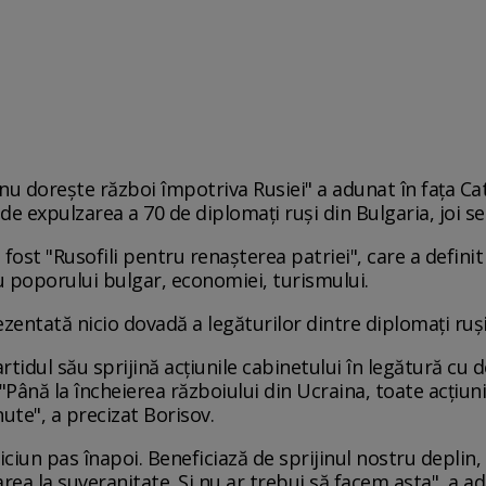
 nu doreşte război împotriva Rusiei" a adunat în faţa Ca
de expulzarea a 70 de diplomaţi ruşi din Bulgaria, joi se
ost "Rusofili pentru renaşterea patriei", care a definit
ău poporului bulgar, economiei, turismului.
zentată nicio dovadă a legăturilor dintre diplomaţi ruşi ş
rtidul său sprijină acţiunile cabinetului în legătură cu 
. "Până la încheierea războiului din Ucraina, toate acţi
nute", a precizat Borisov.
iciun pas înapoi. Beneficiază de sprijinul nostru deplin
rea la suveranitate. Şi nu ar trebui să facem asta", a a