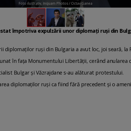
Foto ilustrativ, Inquam Photos / Octav Ganea
at împotriva expulzării unor diplomați ruși din Bulg
 diplomaţilor ruşi din Bulgaria a avut loc, joi seară, la
dunat în faţa Monumentului Libertăţii, cerând anularea d
ialist Bulgar şi Văzrajdane s-au alăturat protestului.
area diplomaţilor ruşi ca fiind fără precedent şi o ameni