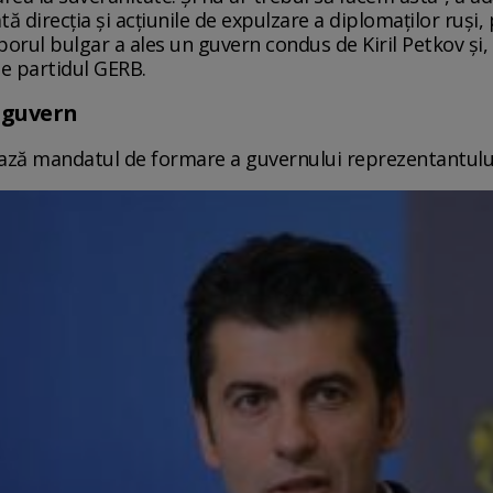
ă direcţia şi acţiunile de expulzare a diplomaţilor ruşi,
orul bulgar a ales un guvern condus de Kiril Petkov şi,
de partidul GERB.
 guvern
ează mandatul de formare a guvernului reprezentantul