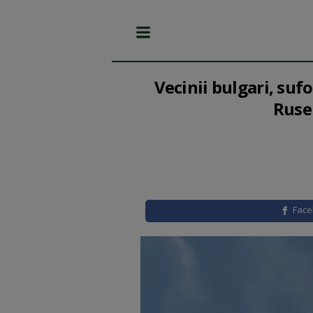
Vecinii bulgari, suf
Ruse 
Fac