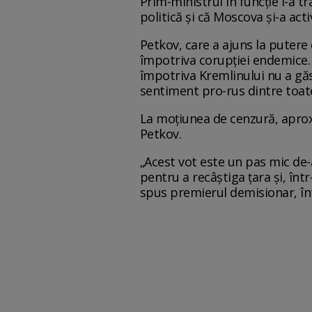
Prim-ministrul în funcție i-a 
politică și că Moscova și-a ac
Petkov, care a ajuns la putere
împotriva corupției endemice. 
împotriva Kremlinului nu a găsi
sentiment pro-rus dintre toat
La moțiunea de cenzură, aprox
Petkov.
„Acest vot este un pas mic de-
pentru a recâștiga țara și, în
spus premierul demisionar, înt