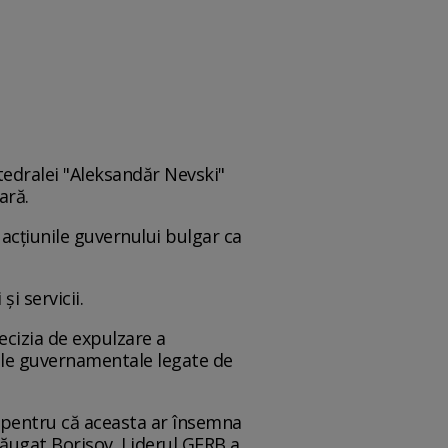
tedralei "Aleksandăr Nevski"
ară.
 acţiunile guvernului bulgar ca
i servicii.
decizia de expulzare a
unile guvernamentale legate de
, pentru că aceasta ar însemna
dăugat Borisov. Liderul GERB a