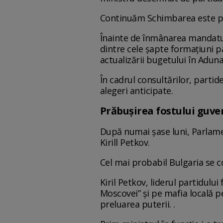
Continuăm Schimbarea este prin
Înainte de înmânarea mandatulu
dintre cele şapte formaţiuni pa
actualizării bugetului în Adun
În cadrul consultărilor, parti
alegeri anticipate.
Prăbușirea fostului guve
După numai șase luni, Parlame
Kirill Petkov.
Cel mai probabil Bulgaria se co
Kiril Petkov, liderul partidul
Moscovei” și pe mafia locală p
preluarea puterii. .