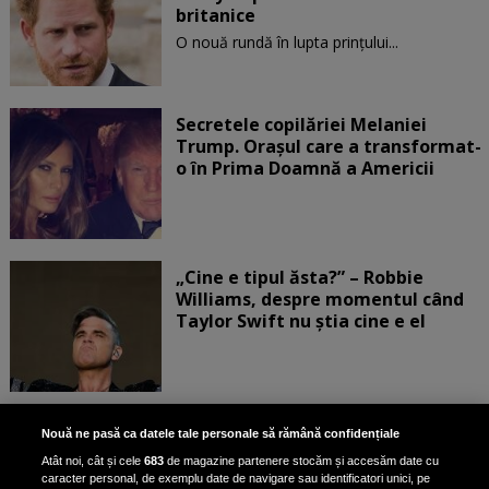
britanice
O nouă rundă în lupta prinţului...
Secretele copilăriei Melaniei
Trump. Orașul care a transformat-
o în Prima Doamnă a Americii
„Cine e tipul ăsta?” – Robbie
Williams, despre momentul când
Taylor Swift nu știa cine e el
Bruce Dickinson, solistul trupei
Nouă ne pasă ca datele tale personale să rămână confidențiale
Iron Maiden, şi-a arătat talentul
Atât noi, cât și cele
683
de magazine partenere stocăm și accesăm date cu
de scrimer la un concurs în Franţa
caracter personal, de exemplu date de navigare sau identificatori unici, pe