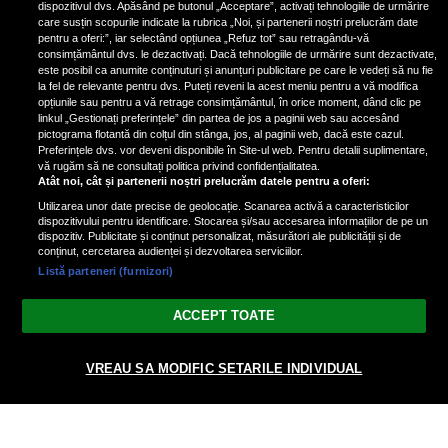
dispozitivul dvs. Apăsând pe butonul „Acceptare”, activați tehnologiile de urmărire
care susțin scopurile indicate la rubrica „Noi, și partenerii noștri prelucrăm date
pentru a oferi:”, iar selectând opțiunea „Refuz tot” sau retragându-vă
consimțământul dvs. le dezactivați. Dacă tehnologiile de urmărire sunt dezactivate,
este posibil ca anumite conținuturi și anunțuri publicitare pe care le vedeți să nu fie
Nicki Minaj, acuzată de agresiune
la fel de relevante pentru dvs. Puteți reveni la acest meniu pentru a vă modifica
de fostul manager: Detalii șocante
opțiunile sau pentru a vă retrage consimțământul, în orice moment, dând clic pe
linkul „Gestionați preferințele” din partea de jos a paginii web sau accesând
din proces
pictograma flotantă din colțul din stânga, jos, al paginii web, dacă este cazul.
Nicki Minaj le-a lăudat pe...
Preferințele dvs. vor deveni disponibile în Site-ul web. Pentru detalii suplimentare,
vă rugăm să ne consultați politica privind confidențialitatea.
Atât noi, cât și partenerii noștri prelucrăm datele pentru a oferi:
Utilizarea unor date precise de geolocație. Scanarea activă a caracteristicilor
dispozitivului pentru identificare. Stocarea și/sau accesarea informațiilor de pe un
dispozitiv. Publicitate și conținut personalizat, măsurători ale publicității și de
conținut, cercetarea audienței și dezvoltarea serviciilor.
Listă parteneri (furnizori)
Vezi varianta Desktop
ACCEPT TOATE
Politica de confidențialitate
Politica cookies
Gestionați preferințele
|
|
VREAU SA MODIFIC SETARILE INDIVIDUAL
© 2026 radiodcnews.ro | Toate drepturile rezervate.
nxt.196