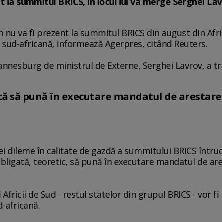
nt la summitul BRICS, în locul lui va merge Serghei Lav
n nu va fi prezent la summitul BRICS din august din Afr
 sud-africană, informează Agerpres, citând Reuters.
hannesburg de ministrul de Externe, Serghei Lavrov, a t
gată să pună în executare mandatul de arestare
unei dileme în calitate de gazdă a summitului BRICS întru
t obligată, teoretic, să pună în executare mandatul de are
 şi Africii de Sud - restul statelor din grupul BRICS - vor 
d-africană.