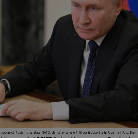
 spune că Rusia nu va ataca NATO, dar că avioanele F-16 vor fi doborâte în Ucraina / Foto: Krem