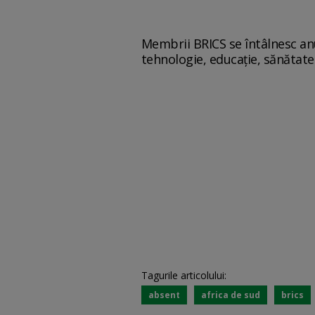
Membrii BRICS se întâlnesc anu
tehnologie, educație, sănătate
Tagurile articolului:
absent
africa de sud
brics