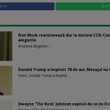
ebook
W
Elon Musk reacționează dur la decizia CCR: Cu
alegerile
Anularea alegerilor...
Donald Trump a împlinit 78 de ani. Mesajul lui
Vineri, Donald Trump a împlinit...
Dwayne 'The Rock' Johnson explică de ce nu îl 
Dwayne "The Rock" Johnson se...