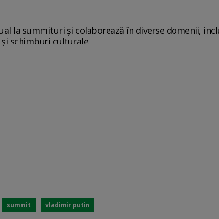
al la summituri și colaborează în diverse domenii, inclu
 și schimburi culturale.
summit
vladimir putin