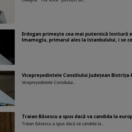
Erdogan primește cea mai puternică lovitură el
Imamoglu, primarul ales la Istanbulului, i se c
Vicepreşedintele Consiliului Judeţean Bistriţa
Vicepreşedintele Consiliului...
Traian Băsescu a spus dacă va candida la eur
Traian Băsescu a spus dacă va candida la...