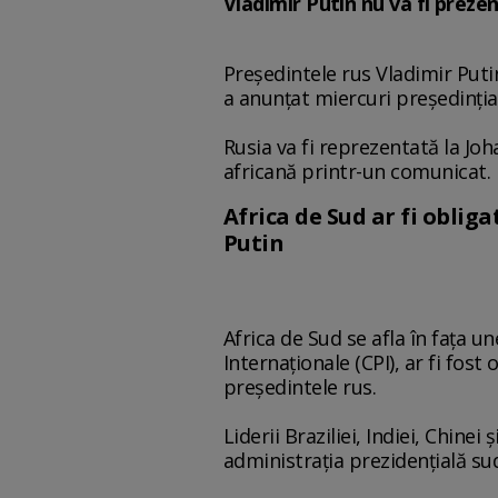
Vladimir Putin nu va fi preze
Preşedintele rus Vladimir Puti
a anunţat miercuri preşedinţia
Rusia va fi reprezentată la Jo
africană printr-un comunicat.
Africa de Sud ar fi obli
Putin
Africa de Sud se afla în faţa 
Internaţionale (CPI), ar fi fos
preşedintele rus.
Liderii Braziliei, Indiei, Chinei
administraţia prezidenţială su