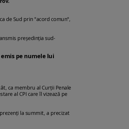
rov.
ica de Sud prin "acord comun",
ransmis preşedinţia sud-
 emis pe numele lui
cât, ca membru al Curţii Penale
stare al CPI care îl vizează pe
fi prezenţi la summit, a precizat