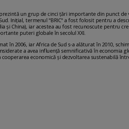
rezintă un grup de cinci țări importante din punct de 
 Sud. Inițial, termenul "BRIC" a fost folosit pentru a des
ndia și China), iar acestea au fost recunoscute pentru cr
ortante puteri globale în secolul XXI.
mat în 2006, iar Africa de Sud s-a alăturat în 2010, sch
onsiderate a avea influență semnificativă în economia glob
cooperarea economică și dezvoltarea sustenabilă între