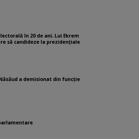
ectorală în 20 de ani. Lui Ekrem
ere să candideze la prezidențiale
-Năsăud a demisionat din funcție
oparlamentare