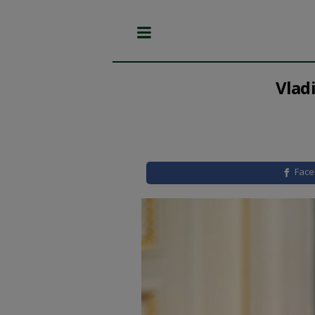
Vlad
Fac