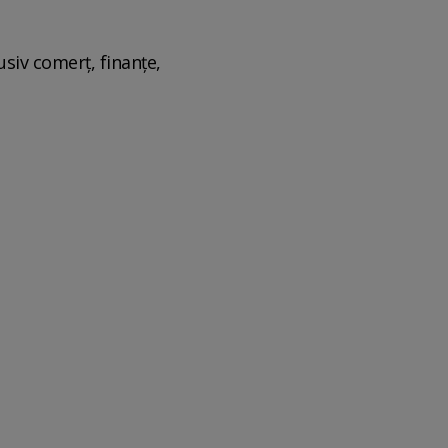
siv comerț, finanțe,