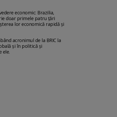
vedere economic: Brazilia,
crie doar primele patru țări
eșterea lor economică rapidă și
imbând acronimul de la BRIC la
ală și în politică și
 ele.