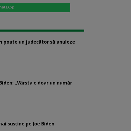
hatsApp
m poate un judecător să anuleze
 Biden: „Vârsta e doar un număr
mai susține pe Joe Biden