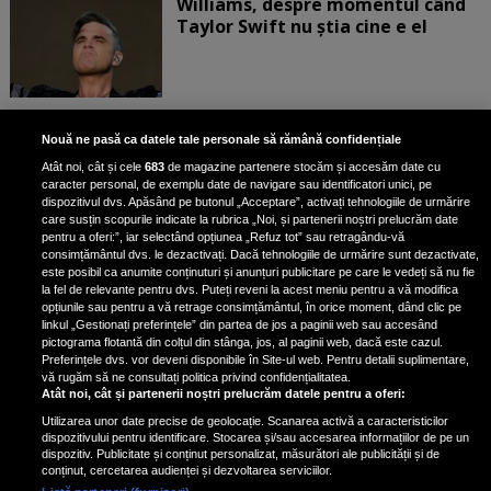
Williams, despre momentul când
Taylor Swift nu știa cine e el
Bruce Dickinson, solistul trupei
Nouă ne pasă ca datele tale personale să rămână confidențiale
Iron Maiden, şi-a arătat talentul
Atât noi, cât și cele
683
de magazine partenere stocăm și accesăm date cu
de scrimer la un concurs în Franţa
caracter personal, de exemplu date de navigare sau identificatori unici, pe
dispozitivul dvs. Apăsând pe butonul „Acceptare”, activați tehnologiile de urmărire
care susțin scopurile indicate la rubrica „Noi, și partenerii noștri prelucrăm date
pentru a oferi:”, iar selectând opțiunea „Refuz tot” sau retragându-vă
consimțământul dvs. le dezactivați. Dacă tehnologiile de urmărire sunt dezactivate,
este posibil ca anumite conținuturi și anunțuri publicitare pe care le vedeți să nu fie
Nicki Minaj, acuzată de agresiune
la fel de relevante pentru dvs. Puteți reveni la acest meniu pentru a vă modifica
de fostul manager: Detalii șocante
opțiunile sau pentru a vă retrage consimțământul, în orice moment, dând clic pe
linkul „Gestionați preferințele” din partea de jos a paginii web sau accesând
din proces
pictograma flotantă din colțul din stânga, jos, al paginii web, dacă este cazul.
Nicki Minaj le-a lăudat pe...
Preferințele dvs. vor deveni disponibile în Site-ul web. Pentru detalii suplimentare,
vă rugăm să ne consultați politica privind confidențialitatea.
Atât noi, cât și partenerii noștri prelucrăm datele pentru a oferi:
Utilizarea unor date precise de geolocație. Scanarea activă a caracteristicilor
dispozitivului pentru identificare. Stocarea și/sau accesarea informațiilor de pe un
dispozitiv. Publicitate și conținut personalizat, măsurători ale publicității și de
conținut, cercetarea audienței și dezvoltarea serviciilor.