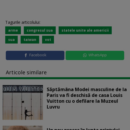
Tagurile articolului:
arme
congresul sua
statele unite ale americii
sua
taiwan
vot
Facebook
WhatsApp
Articole similare
Săptămâna Modei masculine de la
Paris va fi deschisă de casa Louis
Vuitton cu o defilare la Muzeul
Luvru
Un nou proces în lupta prinţului