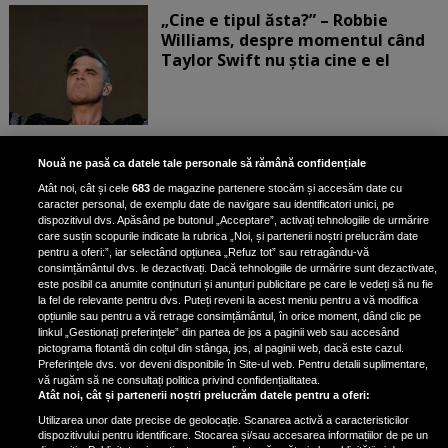
„Cine e tipul ăsta?” – Robbie
Williams, despre momentul când
Taylor Swift nu știa cine e el
Bruce Dickinson, solistul trupei
Nouă ne pasă ca datele tale personale să rămână confidențiale
Iron Maiden, şi-a arătat talentul
Atât noi, cât și cele
683
de magazine partenere stocăm și accesăm date cu
de scrimer la un concurs în Franţa
caracter personal, de exemplu date de navigare sau identificatori unici, pe
dispozitivul dvs. Apăsând pe butonul „Acceptare”, activați tehnologiile de urmărire
care susțin scopurile indicate la rubrica „Noi, și partenerii noștri prelucrăm date
pentru a oferi:”, iar selectând opțiunea „Refuz tot” sau retragându-vă
consimțământul dvs. le dezactivați. Dacă tehnologiile de urmărire sunt dezactivate,
este posibil ca anumite conținuturi și anunțuri publicitare pe care le vedeți să nu fie
Nicki Minaj, acuzată de agresiune
la fel de relevante pentru dvs. Puteți reveni la acest meniu pentru a vă modifica
de fostul manager: Detalii șocante
opțiunile sau pentru a vă retrage consimțământul, în orice moment, dând clic pe
linkul „Gestionați preferințele” din partea de jos a paginii web sau accesând
din proces
pictograma flotantă din colțul din stânga, jos, al paginii web, dacă este cazul.
Nicki Minaj le-a lăudat pe...
Preferințele dvs. vor deveni disponibile în Site-ul web. Pentru detalii suplimentare,
vă rugăm să ne consultați politica privind confidențialitatea.
Atât noi, cât și partenerii noștri prelucrăm datele pentru a oferi:
Utilizarea unor date precise de geolocație. Scanarea activă a caracteristicilor
dispozitivului pentru identificare. Stocarea și/sau accesarea informațiilor de pe un