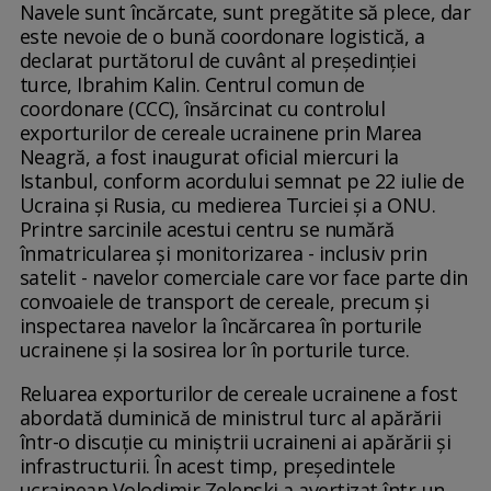
Navele sunt încărcate, sunt pregătite să plece, dar
este nevoie de o bună coordonare logistică, a
declarat purtătorul de cuvânt al preşedinţiei
turce, Ibrahim Kalin. Centrul comun de
coordonare (CCC), însărcinat cu controlul
exporturilor de cereale ucrainene prin Marea
Neagră, a fost inaugurat oficial miercuri la
Istanbul, conform acordului semnat pe 22 iulie de
Ucraina şi Rusia, cu medierea Turciei şi a ONU.
Printre sarcinile acestui centru se numără
înmatricularea şi monitorizarea - inclusiv prin
satelit - navelor comerciale care vor face parte din
convoaiele de transport de cereale, precum şi
inspectarea navelor la încărcarea în porturile
ucrainene şi la sosirea lor în porturile turce.
Reluarea exporturilor de cereale ucrainene a fost
abordată duminică de ministrul turc al apărării
într-o discuţie cu miniştrii ucraineni ai apărării şi
infrastructurii. În acest timp, preşedintele
ucrainean Volodimir Zelenski a avertizat într-un