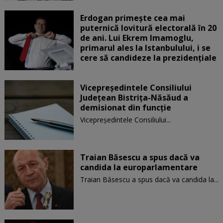
Erdogan primește cea mai
puternică lovitură electorală în 20
de ani. Lui Ekrem Imamoglu,
primarul ales la Istanbulului, i se
cere să candideze la prezidențiale
Vicepreşedintele Consiliului
Judeţean Bistriţa-Năsăud a
demisionat din funcție
Vicepreşedintele Consiliului...
Traian Băsescu a spus dacă va
candida la europarlamentare
Traian Băsescu a spus dacă va candida la...