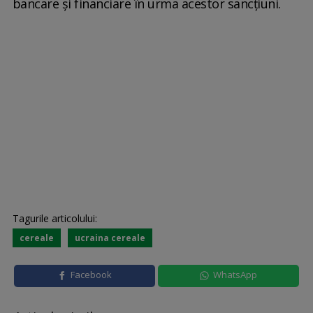
bancare şi financiare în urma acestor sancţiuni.
Tagurile articolului:
cereale
ucraina cereale
Facebook
WhatsApp