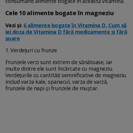
consumând alimente bogate în această vitamină.
Cele 10 alimente bogate în magneziu
Vezi și:
6 alimente bogate în Vitamina D. Cum să
iei doza de Vitamina D fără medicamente și fără
soare
1. Verdețuri cu frunze
Frunzele verzi sunt extrem de sănătoase, iar
multe dintre ele sunt încărcate cu magneziu.
Verdețurile cu cantități semnificative de magneziu
includ varza kale, spanacul, varza de varză,
frunzele de napi și frunzele de muștar.