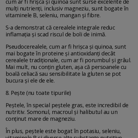
cum ar fi hrișca și quinoa sunt surse excelente de
mulți nutrienți, inclusiv magneziu, sunt bogate în
vitaminele B, seleniu, mangan și fibre.
S-a demonstrat că cerealele integrale reduc
inflamația și scad riscul de boli de inimă.
Pseudocerealele, cum ar fi hrișca și quinoa, sunt
mai bogate în proteine și antioxidanți decât
cerealele tradiționale, cum ar fi porumbul și grâul.
Mai mult, nu conțin gluten, așa că persoanele cu
boală celiacă sau sensibilitate la gluten se pot
bucura și ele de ele.
8. Pește (nu toate tipurile)
Peștele, în special peștele gras, este incredibil de
nutritiv. Somonul, macroul și halibutul au un
conținut mare de magneziu.
În plus, peștele este bogat în potasiu, seleniu,
vitaminele B și diverse alte substanțe nutritive.