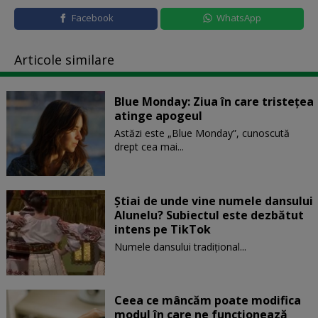
Facebook
WhatsApp
Articole similare
Blue Monday: Ziua în care tristețea
atinge apogeul
Astăzi este „Blue Monday”, cunoscută
drept cea mai...
Știai de unde vine numele dansului
Alunelu? Subiectul este dezbătut
intens pe TikTok
Numele dansului tradițional...
Ceea ce mâncăm poate modifica
modul în care ne funcţionează