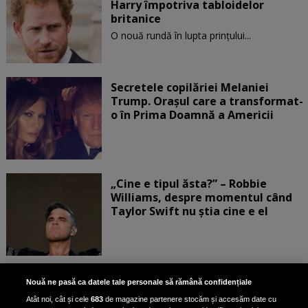
Harry împotriva tabloidelor
britanice
O nouă rundă în lupta prinţului...
Secretele copilăriei Melaniei
Trump. Orașul care a transformat-
o în Prima Doamnă a Americii
„Cine e tipul ăsta?” – Robbie
Williams, despre momentul când
Taylor Swift nu știa cine e el
Bruce Dickinson, solistul trupei
Nouă ne pasă ca datele tale personale să rămână confidențiale
Iron Maiden, şi-a arătat talentul
Atât noi, cât și cele
683
de magazine partenere stocăm și accesăm date cu
de scrimer la un concurs în Franţa