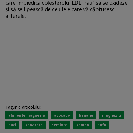
care împiedică colesterolul LDL "rău" să se oxideze
și să se lipească de celulele care vă căptușesc
arterele.
Tagurile articolului:
alimente magneziu
avocado
banane
magneziu
nuci
sanatate
seminte
somon
tofu