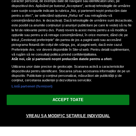
caracter personal, de exemplu date de navigare sau identificatori unici, pe
dispozitivul dvs. Apăsând pe butonul „Acceptare”, activați tehnologiile de urmărire
care susțin scopurile indicate la rubrica „Noi, și partenerii noștri prelucrăm date
pentru a oferi:”, iar selectând opțiunea „Refuz tot” sau retragându-vă
consimțământul dvs. le dezactivați. Dacă tehnologiile de urmărire sunt dezactivate,
este posibil ca anumite conținuturi și anunțuri publicitare pe care le vedeți să nu fie
Nicki Minaj, acuzată de agresiune
la fel de relevante pentru dvs. Puteți reveni la acest meniu pentru a vă modifica
de fostul manager: Detalii șocante
opțiunile sau pentru a vă retrage consimțământul, în orice moment, dând clic pe
linkul „Gestionați preferințele” din partea de jos a paginii web sau accesând
din proces
pictograma flotantă din colțul din stânga, jos, al paginii web, dacă este cazul.
Nicki Minaj le-a lăudat pe...
Preferințele dvs. vor deveni disponibile în Site-ul web. Pentru detalii suplimentare,
vă rugăm să ne consultați politica privind confidențialitatea.
Atât noi, cât și partenerii noștri prelucrăm datele pentru a oferi:
Utilizarea unor date precise de geolocație. Scanarea activă a caracteristicilor
dispozitivului pentru identificare. Stocarea și/sau accesarea informațiilor de pe un
dispozitiv. Publicitate și conținut personalizat, măsurători ale publicității și de
conținut, cercetarea audienței și dezvoltarea serviciilor.
Listă parteneri (furnizori)
Vezi varianta Desktop
ACCEPT TOATE
Politica de confidențialitate
Politica cookies
Gestionați preferințele
|
|
VREAU SA MODIFIC SETARILE INDIVIDUAL
© 2026 radiodcnews.ro | Toate drepturile rezervate.