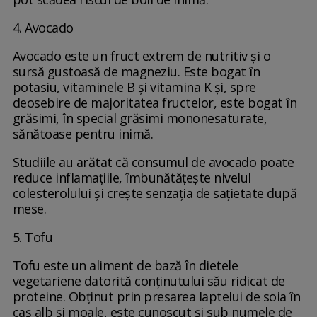
4. Avocado
Avocado este un fruct extrem de nutritiv și o
sursă gustoasă de magneziu. Este bogat în
potasiu, vitaminele B și vitamina K și, spre
deosebire de majoritatea fructelor, este bogat în
grăsimi, în special grăsimi mononesaturate,
sănătoase pentru inimă.
Studiile au arătat că consumul de avocado poate
reduce inflamațiile, îmbunătățește nivelul
colesterolului și crește senzația de sațietate după
mese.
5. Tofu
Tofu este un aliment de bază în dietele
vegetariene datorită conținutului său ridicat de
proteine. Obținut prin presarea laptelui de soia în
caș alb și moale, este cunoscut și sub numele de