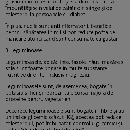
grăsimi mononesaturate și s-a demonstrat că
îmbunătățesc nivelul de zahăr din sânge și de
colesterol la persoanele cu diabet.
În plus, nucile sunt antiinflamatorii, benefice
pentru sănătatea inimii și pot reduce pofta de
mâncare atunci când sunt consumate ca gustări.
3. Leguminoase
Leguminoasele, adică: linte, fasole, năut, mazăre și
soia sunt foarte bogate în multe substanțe
nutritive diferite, inclusiv magneziu.
Leguminoasele sunt, de asemenea, bogate în
potasiu și fier și reprezintă o sursă majoră de
proteine pentru vegetarieni.
Deoarece leguminoasele sunt bogate în fibre și au
un indice glicemic scăzut (IG), acestea pot reduce
colesterolul, pot îmbunătăți controlul glicemiei și
pot scădea riscul de boli de inimă.