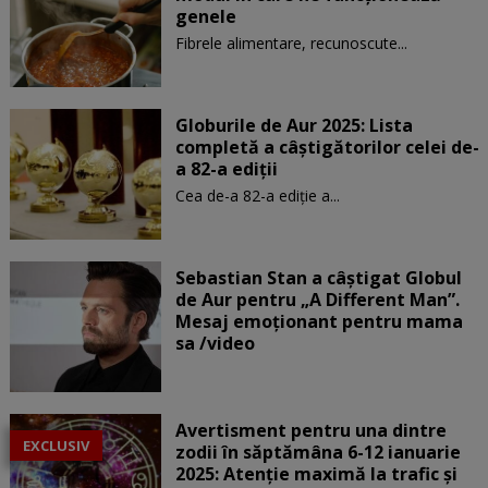
genele
Fibrele alimentare, recunoscute...
Globurile de Aur 2025: Lista
completă a câștigătorilor celei de-
a 82-a ediții
Cea de-a 82-a ediție a...
Sebastian Stan a câștigat Globul
de Aur pentru „A Different Man”.
Mesaj emoționant pentru mama
sa /video
Avertisment pentru una dintre
EXCLUSIV
zodii în săptămâna 6-12 ianuarie
2025: Atenție maximă la trafic și