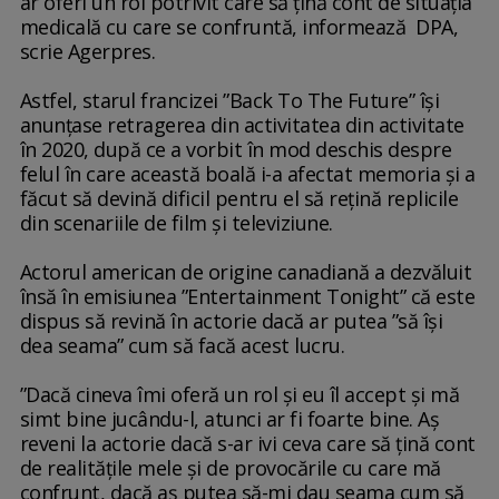
ar oferi un rol potrivit care să țină cont de situația
medicală cu care se confruntă, informează DPA,
scrie Agerpres.
Astfel, starul francizei ”Back To The Future” își
anunțase retragerea din activitatea din activitate
în 2020, după ce a vorbit în mod deschis despre
felul în care această boală i-a afectat memoria și a
făcut să devină dificil pentru el să rețină replicile
din scenariile de film și televiziune.
Actorul american de origine canadiană a dezvăluit
însă în emisiunea ”Entertainment Tonight” că este
dispus să revină în actorie dacă ar putea ”să își
dea seama” cum să facă acest lucru.
”Dacă cineva îmi oferă un rol și eu îl accept și mă
simt bine jucându-l, atunci ar fi foarte bine. Aș
reveni la actorie dacă s-ar ivi ceva care să țină cont
de realitățile mele și de provocările cu care mă
confrunt, dacă aș putea să-mi dau seama cum să