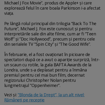
Michael J Fox Movie”, produs de Apple+ și care
explorează felul în care boala Parkinson i-a afectat
viața.
Pe lângă rolul principal din trilogia ”Back To The
Future”, Michael J. Fox este cunoscut și pentru
interpretările sale din alte filme, cum ar fi ”Teen
Wolf” și ”Doc Hollywood”, precum și pentru cele
din serialele TV ”Spin City” și ”The Good Wife”.
În februarie, el a fost ovaționat în picioare de
spectatori după ce a avut o apariție surpriză, într-
un scaun cu rotile, la gala BAFTA Awards de la
Londra, unde s-a deplasat pentru a înmâna
premiul pentru cel mai bun film, decernat
regizorului Christopher Nolan pentru
lungmetrajul ”Oppenheimer”.
Vezi și:
”Blonda de la Drept”, la un alt nivel:
Rămâneți pe recepție