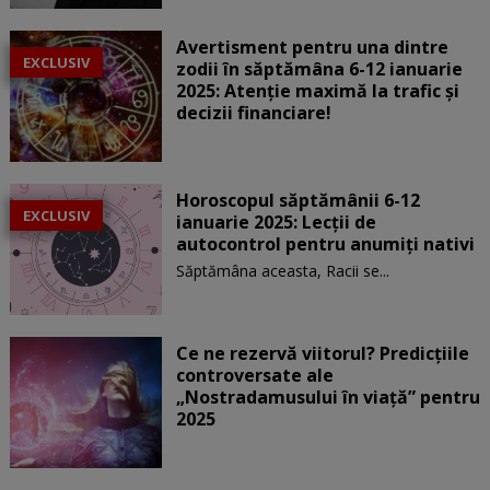
Avertisment pentru una dintre
EXCLUSIV
zodii în săptămâna 6-12 ianuarie
2025: Atenție maximă la trafic și
decizii financiare!
Horoscopul săptămânii 6-12
EXCLUSIV
ianuarie 2025: Lecții de
autocontrol pentru anumiți nativi
Săptămâna aceasta, Racii se...
Ce ne rezervă viitorul? Predicțiile
controversate ale
„Nostradamusului în viață” pentru
2025