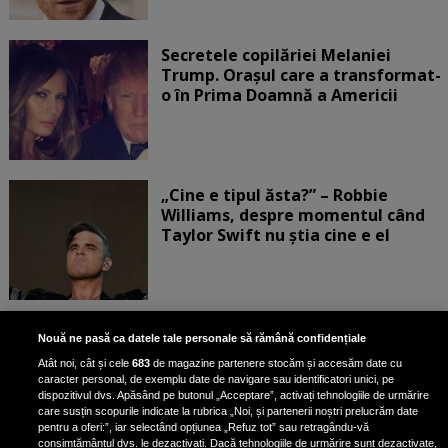
Secretele copilăriei Melaniei
Trump. Orașul care a transformat-
o în Prima Doamnă a Americii
„Cine e tipul ăsta?” – Robbie
Williams, despre momentul când
Taylor Swift nu știa cine e el
Bruce Dickinson, solistul trupei
Nouă ne pasă ca datele tale personale să rămână confidențiale
Iron Maiden, şi-a arătat talentul
Atât noi, cât și cele
683
de magazine partenere stocăm și accesăm date cu
de scrimer la un concurs în Franţa
caracter personal, de exemplu date de navigare sau identificatori unici, pe
dispozitivul dvs. Apăsând pe butonul „Acceptare”, activați tehnologiile de urmărire
care susțin scopurile indicate la rubrica „Noi, și partenerii noștri prelucrăm date
pentru a oferi:”, iar selectând opțiunea „Refuz tot” sau retragându-vă
consimțământul dvs. le dezactivați. Dacă tehnologiile de urmărire sunt dezactivate,