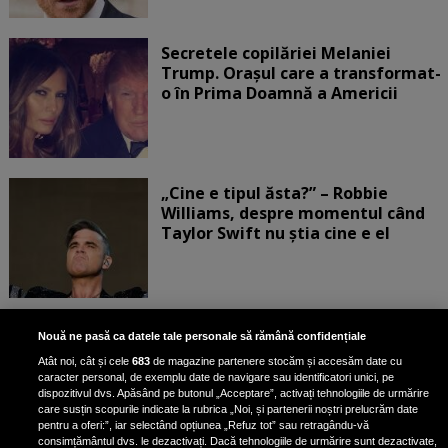
Secretele copilăriei Melaniei
Trump. Orașul care a transformat-
o în Prima Doamnă a Americii
„Cine e tipul ăsta?” – Robbie
Williams, despre momentul când
Taylor Swift nu știa cine e el
Bruce Dickinson, solistul trupei
Nouă ne pasă ca datele tale personale să rămână confidențiale
Iron Maiden, şi-a arătat talentul
Atât noi, cât și cele
683
de magazine partenere stocăm și accesăm date cu
de scrimer la un concurs în Franţa
caracter personal, de exemplu date de navigare sau identificatori unici, pe
dispozitivul dvs. Apăsând pe butonul „Acceptare”, activați tehnologiile de urmărire
care susțin scopurile indicate la rubrica „Noi, și partenerii noștri prelucrăm date
pentru a oferi:”, iar selectând opțiunea „Refuz tot” sau retragându-vă
consimțământul dvs. le dezactivați. Dacă tehnologiile de urmărire sunt dezactivate,