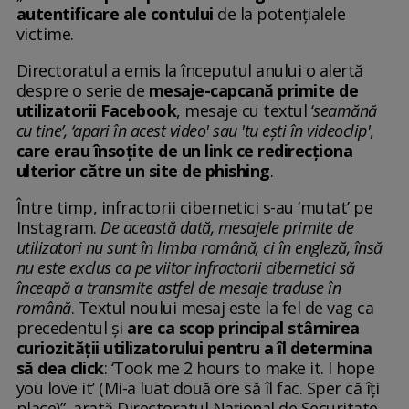
autentificare ale contului
de la potențialele
victime.
Directoratul a emis la începutul anului o alertă
despre o serie de
mesaje-capcană primite de
utilizatorii Facebook
, mesaje cu textul ‘
seamănă
cu tine’, ‘apari în acest video' sau 'tu ești în videoclip'
,
care erau însoțite de un link ce redirecționa
ulterior către un site de phishing
.
Între timp, infractorii cibernetici s-au ‘mutat’ pe
Instagram.
De această dată, mesajele primite de
utilizatori nu sunt în limba română, ci în engleză, însă
nu este exclus ca pe viitor infractorii cibernetici să
înceapă a transmite astfel de mesaje traduse în
română
. Textul noului mesaj este la fel de vag ca
precedentul și
are ca scop principal stârnirea
curiozității utilizatorului pentru a îl determina
să dea click
: ‘Took me 2 hours to make it. I hope
you love it’ (Mi-a luat două ore să îl fac. Sper că îți
place)”, arată Directoratul Național de Securitate