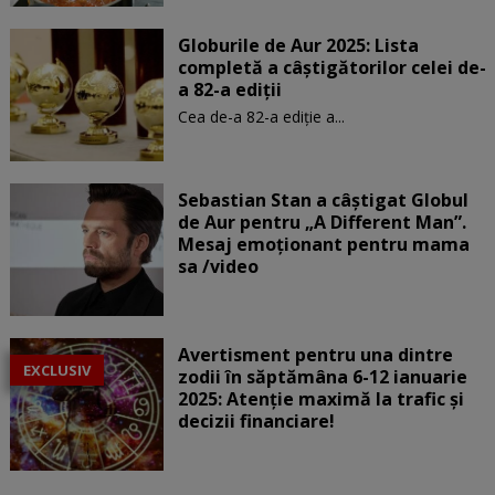
Globurile de Aur 2025: Lista
completă a câștigătorilor celei de-
a 82-a ediții
Cea de-a 82-a ediție a...
Sebastian Stan a câștigat Globul
de Aur pentru „A Different Man”.
Mesaj emoționant pentru mama
sa /video
Avertisment pentru una dintre
EXCLUSIV
zodii în săptămâna 6-12 ianuarie
2025: Atenție maximă la trafic și
decizii financiare!