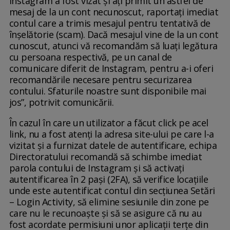
Instagram a fost vizat și ați primit un astfel de
mesaj de la un cont necunoscut, raportați imediat
contul care a trimis mesajul pentru tentativă de
înșelătorie (scam). Dacă mesajul vine de la un cont
cunoscut, atunci vă recomandăm să luați legătura
cu persoana respectivă, pe un canal de
comunicare diferit de Instagram, pentru a-i oferi
recomandările necesare pentru securizarea
contului. Sfaturile noastre sunt disponibile mai
jos”, potrivit comunicării.
În cazul în care un utilizator a făcut click pe acel
link, nu a fost atenți la adresa site-ului pe care l-a
vizitat și a furnizat datele de autentificare, echipa
Directoratului recomandă să schimbe imediat
parola contului de Instagram și să activați
autentificarea în 2 pași (2FA), să verifice locațiile
unde este autentificat contul din secțiunea Setări
– Login Activity, să elimine sesiunile din zone pe
care nu le recunoaște și să se asigure că nu au
fost acordate permisiuni unor aplicații terțe din