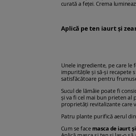
curată a feței. Crema lumineaz
Aplică pe ten iaurt și ze
Unele ingrediente, pe care le f
impuritățile și să-și recapete 
satisfăcătoare pentru frumuse
Sucul de lămâie poate fi consi
și va fi cel mai bun prieten al
proprietăți revitalizante care 
Patru plante purifică aerul di
Cum se face
masca de iaurt ș
Aplică masca și ten și las-o să