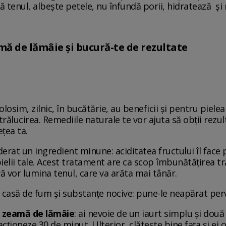
ă tenul, albește petele, nu înfundă porii, hidratează și 
amă de lămâie și bucură-te de rezultate
olosim, zilnic, în bucătărie, au beneficii și pentru piele
strălucirea. Remediile naturale te vor ajuta să obții rezu
țea ta.
derat un ingredient minune: aciditatea fructului îl face
 pielii tale. Acest tratament are ca scop îmbunătățirea tr
vă vor lumina tenul, care va arăta mai tânăr.
n casă de fum și substanțe nocive: pune-le neapărat per
i zeamă de lămâie
: ai nevoie de un iaurt simplu și două
 acționeze 30 de minut. Ulterior, clătește bine fața și e