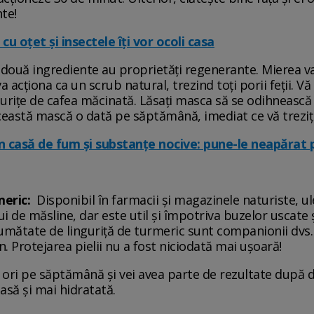
te!
u oțet și insectele îți vor ocoli casa
e două ingrediente au proprietăți regenerante. Mierea va
va acționa ca un scrub natural, trezind toți porii feții
gurițe de cafea măcinată. Lăsați masca să se odihnească 
ceastă mască o dată pe săptămână, imediat ce vă treziț
in casă de fum și substanțe nocive: pune-le neapărat
meric:
Disponibil în farmacii și magazinele naturiste, ul
lui de măsline, dar este util și împotriva buzelor uscate 
 jumătate de linguriță de turmeric sunt companionii dvs. 
. Protejarea pielii nu a fost niciodată mai ușoară!
 ori pe săptămână și vei avea parte de rezultate după do
asă și mai hidratată.