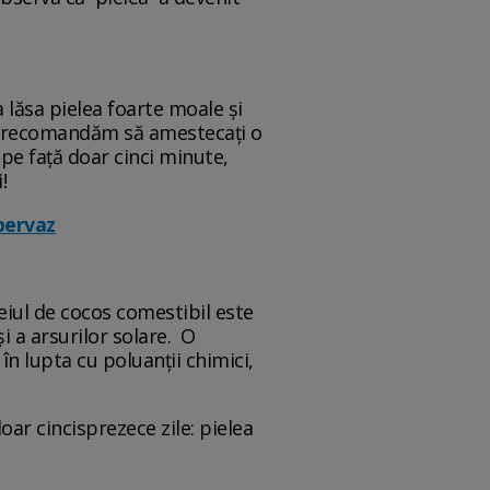
 lăsa pielea foarte moale și
. Vă recomandăm să amestecați o
pe față doar cinci minute,
i!
 pervaz
eiul de cocos comestibil este
și a arsurilor solare. O
în lupta cu poluanții chimici,
ar cincisprezece zile: pielea