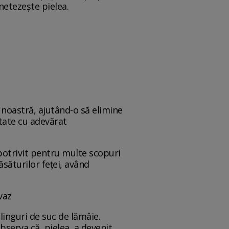
netezește pielea.
a noastră, ajutând-o să elimine
ltate cu adevărat
 potrivit pentru multe scopuri
ăsăturilor feței, având
vaz
 linguri de suc de lămâie.
i observa că pielea a devenit