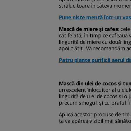
strălucitoare în câteva momen
Pune niște mentă într-un vas c
Mască de miere și cafea
: cel
catifelată, în timp ce cafeaua 
linguriță de miere cu două lin
apoi clătiți. Vă recomandăm a
Patru plante purifică aerul d
Mască din ulei de cocos și tu
un excelent înlocuitor al uleiu
linguriță de ulei de cocos și o
precum smogul, și cu praful fin
Aplică acestor produse de trei
ta va apărea vizibil mai sănăto