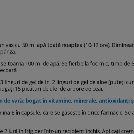
r-un vas cu 50 ml apă toată noaptea (10-12 ore). Dimineaț
 pânză.
se toarnă 100 ml de apă. Se fierbe la foc mic, timp de 5
recoară.
, 3 linguri de gel de in, 2 linguri de gel de aloe (puteți
ăugați 15 picături de ulei de arbore de ceai.
n de vară: bogat în vitamine, minerale, antioxidanți și
a E în capsule, care se găsește în orice farmacie. Se 
 luni în frigider într-un recipient închis. Aplicați cre