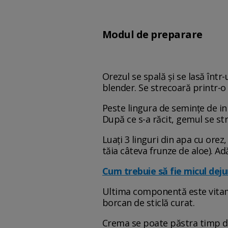
Modul de preparare
Orezul se spală și se lasă înt
blender. Se strecoară printr-o
Peste lingura de semințe de in 
După ce s-a răcit, gemul se st
Luați 3 linguri din apa cu orez
tăia câteva frunze de aloe). Ad
Cum trebuie să fie micul deju
Ultima componentă este vitamin
borcan de sticlă curat.
Crema se poate păstra timp de 2