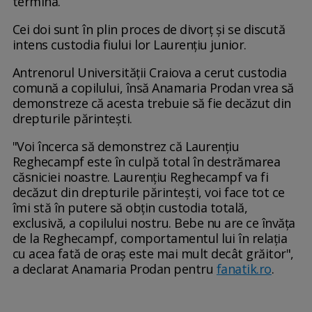
termina.
Cei doi sunt în plin proces de divorţ şi se discută
intens custodia fiului lor Laurenţiu junior.
Antrenorul Universităţii Craiova a cerut custodia
comună a copilului, însă Anamaria Prodan vrea să
demonstreze că acesta trebuie să fie decăzut din
drepturile părinteşti.
"Voi încerca să demonstrez că Laurenţiu
Reghecampf este în culpă total în destrămarea
căsniciei noastre. Laurenţiu Reghecampf va fi
decăzut din drepturile părinteşti, voi face tot ce
îmi stă în putere să obţin custodia totală,
exclusivă, a copilului nostru. Bebe nu are ce învăţa
de la Reghecampf, comportamentul lui în relaţia
cu acea fată de oraş este mai mult decât grăitor",
a declarat Anamaria Prodan pentru
fanatik.ro
.