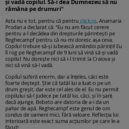
și vadă copilul. Să-i dea Dumnezeu să nu
rămâna pe drumuri"
Asta nu e tot, pentru că pentru
click.ro
, Anamaria
Prodan a declarat că: "Eu nu am făcut cerere
pentru a-l decădea din drepturile părintești pe
Reghecampf pentru că nu-mi doresc așa ceva.
Copilul trebuie să-și iubească amândoi părinții! Eu
îl rog pe Reghecampf de 9 luni să vină să-și vadă
copilul. Nu dorește nici să i-l trimit la Craiova și
nici să vină să-l vadă.
Copilul suferă enorm, dar a înțeles, căci este
foarte deștept. Știe că tatăl lui a luat-o pe un
drum greșit, dar este cel ales de el. Eu nu permit
copilului să-l judece pe tatăl lui, căci, și în șanț
dacă ajunge, Bebeto are datoria de a-i da un
pahar de apă. Reghecampf este genul de om
condus de oameni mici, fără valoare. Reflecția lui
interioară este exact suma acțiunilor pe care le-a
făcut!