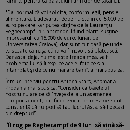
familia, pentru că băiatului i-ar fi dor de tatăl lui.
"Da, normal că voi solicita, conform legii, pensie
alimentară. E adevărat, Bebe nu stă în cei 5.000 de
euro pe care i-ar putea obţine de la Laurenţiu
Reghecampf (n.r. antrenorul fiind plătit, susţine
impresarul, cu 15.000 de euro, lunar, de
Universitatea Craiova), dar sunt curioasă pe unde
va scoate cămaşa când va fi nevoit să plătească.
Dar asta, deja, nu mai este treaba mea, va fi
problema lui să îi explice acelei fete ce s-a
întâmplat şi de ce nu mai are bani", a mai spus ea.
Într-un interviu pentru Antena Stars, Anamaria
Prodan a mai spus că: "Consider că băiețelul
nostru nu are ce să învețe de la un asemenea
comportament, dar fiind avocat de meserie, sunt
conștientă că nu poți să faci lucrul ăsta, să-l decazi
din drepturi”.
"Îl rog pe Reghecampf de 9 luni să vină să-