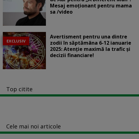
Mesaj emoționant pentru mama
sa /video
Avertisment pentru una dintre
EXCLUSIV
zodii în săptămâna 6-12 ianuarie
2025: Atenție maximă la trafic și
decizii financiare!
Top citite
Cele mai noi articole