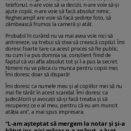
telefonul, n-are voie să ia decizii, n-are voie să-și
ajute copiii, n-are voie să facă absolut nimic.
Reghecampf are voie să facă ședințe foto, să
zâmbească frumos la cameră și atât.
Probabil în curând nu va mai avea voie nici să
antreneze, va trebui să stea să crească copilul. Îmi
doresc foarte tare ca acest proces să fie public,
nu cum l-a pus domnia sa, conștient fiind de
faptul că voi afla absolut tot și l-a pus la secret.
Nimeni nu va pleca cu munca pentru copiii mei.
Îmi doresc doar să dispară!
Îmi doresc ca numele meu și al copiilor mei să nu
mai fie târât în acest scandal. Îmi doresc ca
judecătorii și avocații să-și facă treaba și să
recuperez ce e al meu, pentru că eu am muncit
atâția ani”, a mai spus impresara.
"L-am așteptat să mergem la notar și și-a
bătut joc, nici măcar n-a apărut, a luat