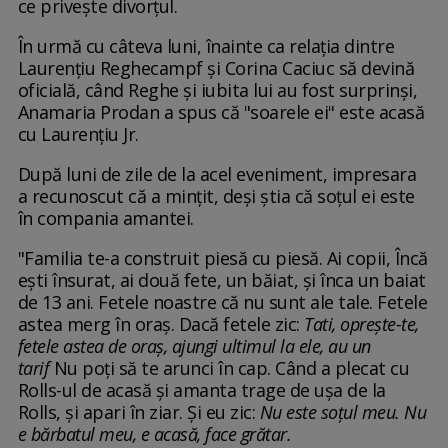
ce privește divorțul.
În urmă cu câteva luni, înainte ca relația dintre
Laurențiu Reghecampf și Corina Caciuc să devină
oficială, când Reghe și iubita lui au fost surprinși,
Anamaria Prodan a spus că "soarele ei" este acasă
cu Laurențiu Jr.
După luni de zile de la acel eveniment, impresara
a recunoscut că a mințit, deși știa că soțul ei este
în compania amantei.
"Familia te-a construit piesă cu piesă. Ai copii, Încă
eşti însurat, ai două fete, un băiat, şi înca un baiat
de 13 ani. Fetele noastre că nu sunt ale tale. Fetele
astea merg în oraş. Dacă fetele zic:
Tati, opreşte-te,
fetele astea de oraş, ajungi ultimul la ele, au un
tarif
Nu poţi să te arunci în cap. Când a plecat cu
Rolls-ul de acasă şi amanta trage de uşa de la
Rolls, şi apari în ziar. Şi eu zic:
Nu este soţul meu. Nu
e bărbatul meu, e acasă, face grătar.