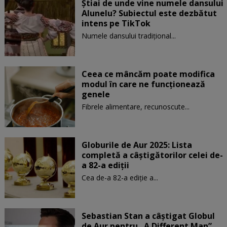
Știai de unde vine numele dansului
Alunelu? Subiectul este dezbătut
intens pe TikTok
Numele dansului tradițional...
Ceea ce mâncăm poate modifica
modul în care ne funcţionează
genele
Fibrele alimentare, recunoscute...
Globurile de Aur 2025: Lista
completă a câștigătorilor celei de-
a 82-a ediții
Cea de-a 82-a ediție a...
Sebastian Stan a câștigat Globul
de Aur pentru „A Different Man”.