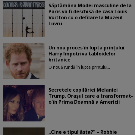
Săptămâna Modei masculine de la
Paris va fi deschisă de casa Louis
Vuitton cu o defilare la Muzeul
Luvru
Un nou proces în lupta prinţului
Harry împotriva tabloidelor
britanice
O nouă rundă în lupta prinţului...
Secretele copilăriei Melaniei
Trump. Orașul care a transformat-
o în Prima Doamnă a Americii
„Cine e tipul ăsta?” – Robbie