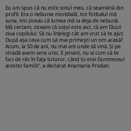
Eu am spus că nu este sotul meu, că seamănă din
profil. Era o nebunie mondială, tot fotbalul mă
suna, imi ziceau că lumea mă ia deja de nebună.
Mă certam, ziceam că soţul este aici, că am făcut
ziua copilului. Să nu înţelegi cât am vrut să te ajut.
După aşa ceva cum să mai primeşti un om acasă?
Acum, la 50 de ani, nu mai are unde să vină. Şi pe
stradă avem sens unic. E jenant, nu ai cum să te
faci de râs în faţa tuturor, când tu erai Dumnezeul
acestei familii”, a declarat Anamaria Prodan.