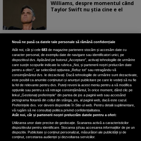
Williams, despre momentul când
Taylor Swift nu știa cine e el
Bruce Dickinson, solistul trupei
Nouă ne pasă ca datele tale personale să rămână confidențiale
Iron Maiden, şi-a arătat talentul
Atât noi, cât și cele
683
de magazine partenere stocăm și accesăm date cu
de scrimer la un concurs în Franţa
caracter personal, de exemplu date de navigare sau identificatori unici, pe
dispozitivul dvs. Apăsând pe butonul „Acceptare”, activați tehnologiile de urmărire
care susțin scopurile indicate la rubrica „Noi, și partenerii noștri prelucrăm date
pentru a oferi:”, iar selectând opțiunea „Refuz tot” sau retragându-vă
consimțământul dvs. le dezactivați. Dacă tehnologiile de urmărire sunt dezactivate,
este posibil ca anumite conținuturi și anunțuri publicitare pe care le vedeți să nu fie
Nicki Minaj, acuzată de agresiune
la fel de relevante pentru dvs. Puteți reveni la acest meniu pentru a vă modifica
de fostul manager: Detalii șocante
opțiunile sau pentru a vă retrage consimțământul, în orice moment, dând clic pe
linkul „Gestionați preferințele” din partea de jos a paginii web sau accesând
din proces
pictograma flotantă din colțul din stânga, jos, al paginii web, dacă este cazul.
Nicki Minaj le-a lăudat pe...
Preferințele dvs. vor deveni disponibile în Site-ul web. Pentru detalii suplimentare,
vă rugăm să ne consultați politica privind confidențialitatea.
Atât noi, cât și partenerii noștri prelucrăm datele pentru a oferi:
Utilizarea unor date precise de geolocație. Scanarea activă a caracteristicilor
dispozitivului pentru identificare. Stocarea și/sau accesarea informațiilor de pe un
dispozitiv. Publicitate și conținut personalizat, măsurători ale publicității și de
conținut, cercetarea audienței și dezvoltarea serviciilor.