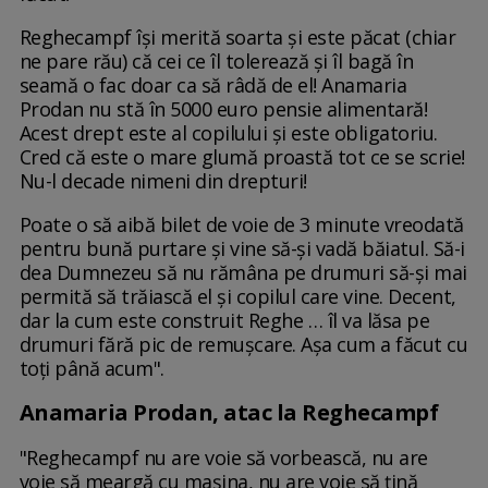
Reghecampf își merită soarta și este păcat (chiar
ne pare rău) că cei ce îl tolerează și îl bagă în
seamă o fac doar ca să râdă de el! Anamaria
Prodan nu stă în 5000 euro pensie alimentară!
Acest drept este al copilului și este obligatoriu.
Cred că este o mare glumă proastă tot ce se scrie!
Nu-l decade nimeni din drepturi!
Poate o să aibă bilet de voie de 3 minute vreodată
pentru bună purtare și vine să-și vadă băiatul. Să-i
dea Dumnezeu să nu rămâna pe drumuri să-și mai
permită să trăiască el și copilul care vine. Decent,
dar la cum este construit Reghe … îl va lăsa pe
drumuri fără pic de remușcare. Așa cum a făcut cu
toți până acum".
Anamaria Prodan, atac la Reghecampf
"Reghecampf nu are voie să vorbească, nu are
voie să meargă cu mașina, nu are voie să țină