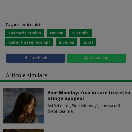
Tagurile articolului:
anamaria prodan
cancan
custodie
laurentiu reghecampf
monden
sport
Facebook
WhatsApp
Articole similare
Blue Monday: Ziua în care tristețea
atinge apogeul
Astăzi este „Blue Monday”, cunoscută
drept cea mai...