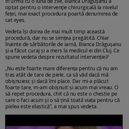
În urmă cu o lună de zile, Bianca Drăgușanu a
optat pentru o intervenție chirurgicală la nivelul
feței, mai exact procedura poartă denumirea de
cat eyes.
Vedeta își dorea de mai mult timp această
procedură, dar nu se simțea pregătită. Chiar
înainte de sărbătorile de iarnă, Bianca Drăgușanu
și-a făcut curaj și a mers la medicul ei din Cluj. Ce
spune vedeta despre rezultatul intervenției?
„Nu este foarte mare diferența pentru că nu am
tras atât de tare de piele, ca să văd dacă mă
obișnuiesc și dacă îmi place. Dar mi-a plăcut
foarte tare, m-am obișnuit și acum mai vreau. O
să repet procedura, chit că nu este o chestie pe
care o faci acum și o să țină toată viața pentru că
pielea este elastică”, a mai spus vedeta.