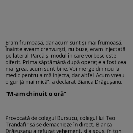
Eram frumoasă, dar acum sunt și mai frumoasă.
Înainte aveam crenvurști, nu buze, eram injectată
pe lateral. Parcă și modul în care vorbesc este
diferit. Prima săptămână după operație a fost cea
mai grea, acum sunt bine. Voi merge din nou la
medic pentru a mă injecta, dar altfel. Acum vreau
o guriță mai mică", a declarat Bianca Drăgușanu.
"M-am chinuit o oră"
Provocată de colegul Bursucu, colegul lui Teo
Trandafir să se demachieze în direct, Bianca
Drăgușanu a refuzat vehement, și a spus, în ton