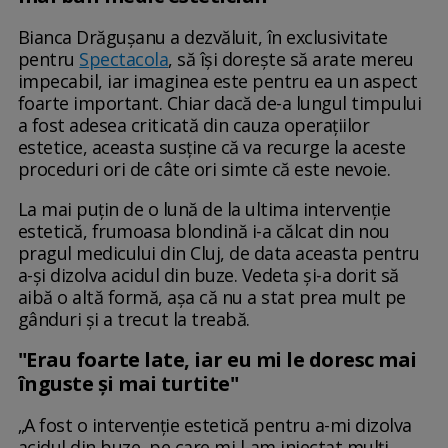
Bianca Drăgușanu a dezvăluit, în exclusivitate
pentru
Spectacola
, să își dorește să arate mereu
impecabil, iar imaginea este pentru ea un aspect
foarte important. Chiar dacă de-a lungul timpului
a fost adesea criticată din cauza operațiilor
estetice, aceasta susține că va recurge la aceste
proceduri ori de câte ori simte că este nevoie.
La mai puțin de o lună de la ultima intervenție
estetică, frumoasa blondină i-a călcat din nou
pragul medicului din Cluj, de data aceasta pentru
a-și dizolva acidul din buze. Vedeta și-a dorit să
aibă o altă formă, așa că nu a stat prea mult pe
gânduri și a trecut la treabă.
"Erau foarte late, iar eu mi le doresc mai
înguste și mai turtite"
„A fost o intervenție estetică pentru a-mi dizolva
acidul din buze, pe care mi l-am injectat mulți,