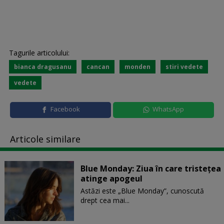
Tagurile articolului:
bianca dragusanu
cancan
monden
stiri vedete
vedete
Facebook
WhatsApp
Articole similare
Blue Monday: Ziua în care tristețea
atinge apogeul
Astăzi este „Blue Monday”, cunoscută
drept cea mai...