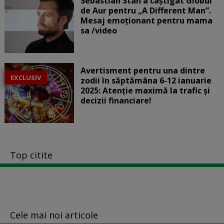
Sebastian Stan a câștigat Globul
de Aur pentru „A Different Man”.
Mesaj emoționant pentru mama
sa /video
Avertisment pentru una dintre
EXCLUSIV
zodii în săptămâna 6-12 ianuarie
2025: Atenție maximă la trafic și
decizii financiare!
Top citite
Cele mai noi articole