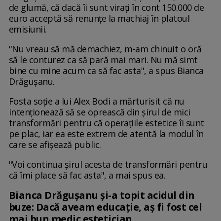
de glumă, că dacă îi sunt virați în cont 150.000 de
euro acceptă să renunțe la machiaj în platoul
emisiunii.
"Nu vreau să mă demachiez, m-am chinuit o oră
să le conturez ca să pară mai mari. Nu mă simt
bine cu mine acum ca să fac asta", a spus Bianca
Drăgușanu.
Fosta soție a lui Alex Bodi a mărturisit că nu
intenționează să se oprească din șirul de mici
transformări pentru că operațiile estetice îi sunt
pe plac, iar ea este extrem de atentă la modul în
care se afișează public.
"Voi continua șirul acesta de transformări pentru
că îmi place să fac asta", a mai spus ea.
Bianca Drăgușanu și-a topit acidul din
buze: Dacă aveam educație, aș fi fost cel
mai bun medic estetician