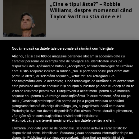
„Cine e tipul ăsta?” – Robbie
Williams, despre momentul când
Taylor Swift nu știa cine e el
Bruce Dickinson, solistul trupei
Nouă ne pasă ca datele tale personale să rămână confidențiale
Iron Maiden, şi-a arătat talentul
Atât noi, cât și cele
683
de magazine partenere stocăm și accesăm date cu
de scrimer la un concurs în Franţa
caracter personal, de exemplu date de navigare sau identificatori unici, pe
dispozitivul dvs. Apăsând pe butonul „Acceptare”, activați tehnologiile de urmărire
care susțin scopurile indicate la rubrica „Noi, și partenerii noștri prelucrăm date
pentru a oferi:”, iar selectând opțiunea „Refuz tot” sau retragându-vă
consimțământul dvs. le dezactivați. Dacă tehnologiile de urmărire sunt dezactivate,
este posibil ca anumite conținuturi și anunțuri publicitare pe care le vedeți să nu fie
Nicki Minaj, acuzată de agresiune
la fel de relevante pentru dvs. Puteți reveni la acest meniu pentru a vă modifica
de fostul manager: Detalii șocante
opțiunile sau pentru a vă retrage consimțământul, în orice moment, dând clic pe
linkul „Gestionați preferințele” din partea de jos a paginii web sau accesând
din proces
pictograma flotantă din colțul din stânga, jos, al paginii web, dacă este cazul.
Nicki Minaj le-a lăudat pe...
Preferințele dvs. vor deveni disponibile în Site-ul web. Pentru detalii suplimentare,
vă rugăm să ne consultați politica privind confidențialitatea.
Atât noi, cât și partenerii noștri prelucrăm datele pentru a oferi:
Utilizarea unor date precise de geolocație. Scanarea activă a caracteristicilor
dispozitivului pentru identificare. Stocarea și/sau accesarea informațiilor de pe un
dispozitiv. Publicitate și conținut personalizat, măsurători ale publicității și de