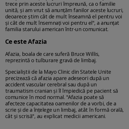
trece prin aceste lucruri împreună, ca o familie
unită, şi am vrut să anunţăm fanilor aceste lucruri,
deoarece ştim cât de mult înseamnă el pentru voi
şi cât de mult însemnaţi voi pentru el", a anunţat
familia starului american într-un comunicat.
Ce este Afazia
Afazia, boala de care suferă Bruce Willis,
reprezintă o tulburare gravă de limbaj.
Specialiştii de la Mayo Clinic din Statele Unite
precizează că afazia apare adeseori după un
accident vascular cerebral sau după un
traumatism cranian şi îl împiedică pe pacient să
comunice în mod normal. "Afazia poate să
afecteze capacitatea oamenilor de a vorbi, de a
scrie şi de a înţelege un limbaj, atât în formă orală,
cât şi scrisă", au explicat medicii americani.