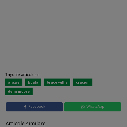
Tagurile articolului:
afazie
boala
bruce willis
craciun
demi moore
Facebook
WhatsApp
Articole similare