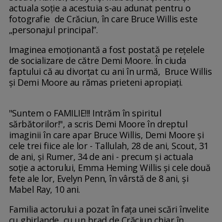
actuala soție a acestuia s-au adunat pentru o
fotografie de Crăciun, în care Bruce Willis este
„personajul principal”.
Imaginea emoționantă a fost postată pe rețelele
de socializare de către Demi Moore. În ciuda
faptului că au divorțat cu ani în urmă, Bruce Willis
și Demi Moore au rămas prieteni apropiați.
"Suntem o FAMILIE!!! Intrăm în spiritul
sărbătorilor!", a scris Demi Moore în dreptul
imaginii în care apar Bruce Willis, Demi Moore și
cele trei fiice ale lor - Tallulah, 28 de ani, Scout, 31
de ani, și Rumer, 34 de ani - precum și actuala
soție a actorului, Emma Heming Willis și cele două
fete ale lor, Evelyn Penn, în vârstă de 8 ani, și
Mabel Ray, 10 ani.
Familia actorului a pozat în fața unei scări învelite
cu ghirlande, cu un brad de Crăciun chiar în