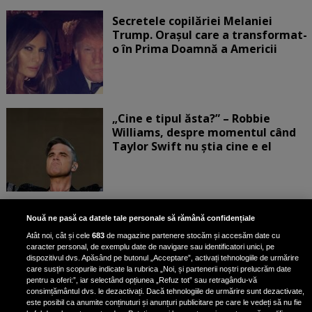
Secretele copilăriei Melaniei
Trump. Orașul care a transformat-
o în Prima Doamnă a Americii
„Cine e tipul ăsta?” – Robbie
Williams, despre momentul când
Taylor Swift nu știa cine e el
Bruce Dickinson, solistul trupei
Nouă ne pasă ca datele tale personale să rămână confidențiale
Iron Maiden, şi-a arătat talentul
Atât noi, cât și cele
683
de magazine partenere stocăm și accesăm date cu
de scrimer la un concurs în Franţa
caracter personal, de exemplu date de navigare sau identificatori unici, pe
dispozitivul dvs. Apăsând pe butonul „Acceptare”, activați tehnologiile de urmărire
care susțin scopurile indicate la rubrica „Noi, și partenerii noștri prelucrăm date
pentru a oferi:”, iar selectând opțiunea „Refuz tot” sau retragându-vă
consimțământul dvs. le dezactivați. Dacă tehnologiile de urmărire sunt dezactivate,
este posibil ca anumite conținuturi și anunțuri publicitare pe care le vedeți să nu fie