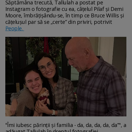
Săptămâna trecută, Tallulah a postat pe
Instagram o fotografie cu ea, câțelul Pilaf și Demi
Moore, îmbrățișându-se, în timp ce Bruce Willis și
cățelușul par să se „certe” din priviri, potrivit
People.
"Îmi iubesc părinții și familia - da, da, da, da, da”", a
adăugat Tallulah în dreptul fotografiei.