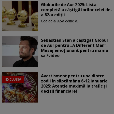
Globurile de Aur 2025: Lista
completă a câștigătorilor celei de-
a 82-a ediții
Cea de-a 82-a ediție a...
Sebastian Stan a câștigat Globul
de Aur pentru „A Different Man”.
Mesaj emoționant pentru mama
sa /video
Avertisment pentru una dintre
EXCLUSIV
zodii în săptămâna 6-12 ianuarie
2025: Atenție maximă la trafic și
decizii financiare!