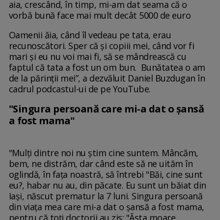
aia, crescând, în timp, mi-am dat seama că o
vorbă bună face mai mult decât 5000 de euro
Oamenii ăia, când îl vedeau pe tata, erau
recunoscători. Sper că și copiii mei, când vor fi
mari și eu nu voi mai fi, să se mândrească cu
faptul că tata a fost un om bun. Bunătatea o am
de la părinții mei”, a dezvăluit Daniel Buzdugan în
cadrul podcastul-ui de pe YouTube.
"Singura persoană care mi-a dat o şansă
a fost mama"
"Mulţi dintre noi nu ştim cine suntem. Mâncăm,
bem, ne distrăm, dar când este să ne uităm în
oglindă, în faţa noastră, să întrebi "Băi, cine sunt
eu?, habar nu au, din păcate. Eu sunt un băiat din
Iaşi, născut prematur la 7 luni. Singura persoană
din viaţa mea care mi-a dat o şansă a fost mama,
pentru că toţi doctorii au zis: "Ăsta moare,