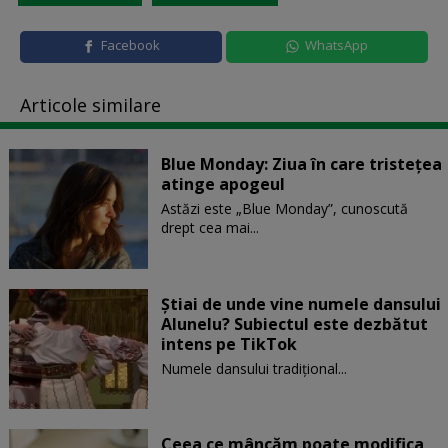
Facebook
WhatsApp
Articole similare
Blue Monday: Ziua în care tristețea
atinge apogeul
Astăzi este „Blue Monday”, cunoscută
drept cea mai...
Știai de unde vine numele dansului
Alunelu? Subiectul este dezbătut
intens pe TikTok
Numele dansului tradițional...
Ceea ce mâncăm poate modifica