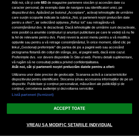
Atât noi, cât și cele
683
de magazine partenere stocăm și accesăm date cu
de scrimer la un concurs în Franţa
caracter personal, de exemplu date de navigare sau identificatori unici, pe
dispozitivul dvs. Apăsând pe butonul „Acceptare”, activați tehnologiile de urmărire
care susțin scopurile indicate la rubrica „Noi, și partenerii noștri prelucrăm date
pentru a oferi:”, iar selectând opțiunea „Refuz tot” sau retragându-vă
consimțământul dvs. le dezactivați. Dacă tehnologiile de urmărire sunt dezactivate,
este posibil ca anumite conținuturi și anunțuri publicitare pe care le vedeți să nu fie
Nicki Minaj, acuzată de agresiune
la fel de relevante pentru dvs. Puteți reveni la acest meniu pentru a vă modifica
de fostul manager: Detalii șocante
opțiunile sau pentru a vă retrage consimțământul, în orice moment, dând clic pe
linkul „Gestionați preferințele” din partea de jos a paginii web sau accesând
din proces
pictograma flotantă din colțul din stânga, jos, al paginii web, dacă este cazul.
Nicki Minaj le-a lăudat pe...
Preferințele dvs. vor deveni disponibile în Site-ul web. Pentru detalii suplimentare,
vă rugăm să ne consultați politica privind confidențialitatea.
Atât noi, cât și partenerii noștri prelucrăm datele pentru a oferi:
Utilizarea unor date precise de geolocație. Scanarea activă a caracteristicilor
dispozitivului pentru identificare. Stocarea și/sau accesarea informațiilor de pe un
dispozitiv. Publicitate și conținut personalizat, măsurători ale publicității și de
conținut, cercetarea audienței și dezvoltarea serviciilor.
Listă parteneri (furnizori)
Vezi varianta Desktop
ACCEPT TOATE
Politica de confidențialitate
Politica cookies
Gestionați preferințele
|
|
VREAU SA MODIFIC SETARILE INDIVIDUAL
© 2026 radiodcnews.ro | Toate drepturile rezervate.