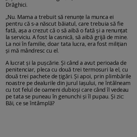
Drăghici.
„Nu. Mama a trebuit să renunțe la munca ei
pentru că s-a născut băiatul, care trebuia să fie
fată, așa a crezut că o să aibă o fată și a renunțat
la serviciu. A fost la casnică, să aibă grijă de mine.
La noi în familie, doar tata lucra, era fost milițian
și mă mândresc cu el.
A lucrat și la pușcărie. Și când a avut perioada de
penitenciar, pleca cu două trei termosuri la el, cu
două trei pachete de țigări. Și apoi, prin plimbările
noastre pe dealurile din jurul Iașului, ne întâlneam
cu tot felul de oameni dubioși care când îl vedeau
pe tata se puneau în genunchi și îl pupau. Și zic:
Băi, ce se întâmplă?