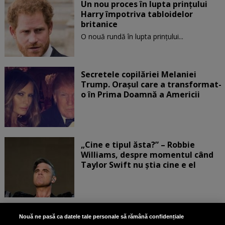
Un nou proces în lupta prinţului
Harry împotriva tabloidelor
britanice
O nouă rundă în lupta prinţului...
Secretele copilăriei Melaniei
Trump. Orașul care a transformat-
o în Prima Doamnă a Americii
„Cine e tipul ăsta?” – Robbie
Williams, despre momentul când
Taylor Swift nu știa cine e el
Bruce Dickinson, solistul trupei
Nouă ne pasă ca datele tale personale să rămână confidențiale
Iron Maiden, şi-a arătat talentul